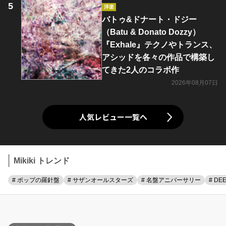
洋楽
バトゥ&ドナート・ドジー
（Batu & Donato Dozzy）
『Exhale』テクノやトランス、
アシッドを各々の作品で構築し
てきた2人のコラボ作
2026年08月07日
人気レビュー一覧へ
Mikiki トレンド
# ポップの羅針盤
# サザンオールスターズ
# 名盤アニバーサリー
# DE