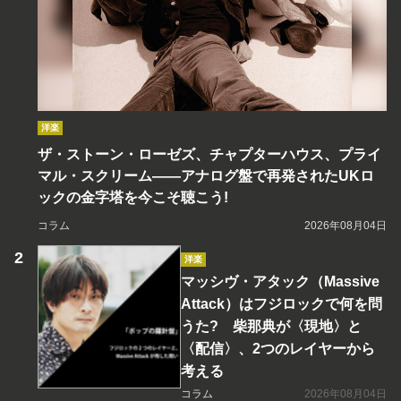
洋楽
ザ・ストーン・ローゼズ、チャプターハウス、プライ
マル・スクリーム――アナログ盤で再発されたUKロ
ックの金字塔を今こそ聴こう!
コラム
2026年08月04日
洋楽
マッシヴ・アタック（Massive
Attack）はフジロックで何を問
うた? 柴那典が〈現地〉と
〈配信〉、2つのレイヤーから
考える
コラム
2026年08月04日