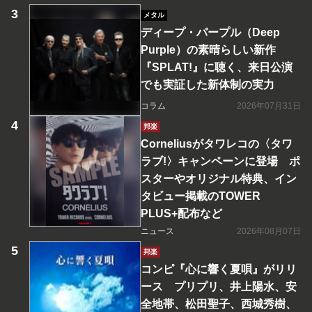
メタル
ディープ・パープル（Deep
Purple）の素晴らしい新作
『SPLAT!』に聴く、来日公演
でも実証した新体制の実力
コラム
2026年07月31日
邦楽
Corneliusがタワレコの〈タワ
ラブ!〉キャンペーンに登場 ポ
スターやオリジナル特典、イン
タビュー掲載のTOWER
PLUS+配布など
ニュース
2026年08月07日
邦楽
コンピ『心に響く夏唄』がリリ
ース プリプリ、井上陽水、安
全地帯、松田聖子、西城秀樹、