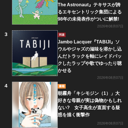
The Astronaut』テキサスが誇
るエキセントリック集団による
98年の未発表作がついに解禁!
2026年08月07日
邦楽
Jambo Lacquer『TABIJI』ソ
ウルやジャズの滋味を溶かし込
んだトラックを軸にレイドバッ
クしたラップや歌でゆったり聴
かせる
2026年08月07日
書籍
朝霧舟「キシモジン（1）」大
好きな母親が実は偽物かもしれ
ない? 女子高生が直面する疑
惑を描く衝撃作
2026年08月07日