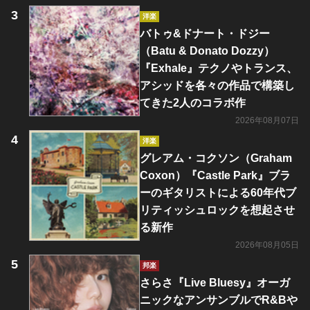
洋楽
バトゥ&ドナート・ドジー
（Batu & Donato Dozzy）
『Exhale』テクノやトランス、
アシッドを各々の作品で構築し
てきた2人のコラボ作
2026年08月07日
洋楽
グレアム・コクソン（Graham
Coxon）『Castle Park』ブラ
ーのギタリストによる60年代ブ
リティッシュロックを想起させ
る新作
2026年08月05日
邦楽
さらさ『Live Bluesy』オーガ
ニックなアンサンブルでR&Bや