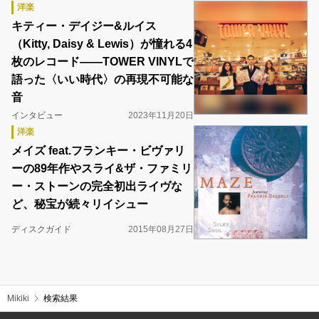
洋楽
キティー・デイジー&ルイス
（Kitty, Daisy & Lewis）が憧れる4
枚のレコード――TOWER VINYLで
語った〈いい時代〉の再現不可能な
音
インタビュー
2023年11月20日
洋楽
メイズ feat.フランキー・ビヴァリ
ーの89年作やスライ&ザ・ファミリ
ー・ストーンの完全初出ライヴな
ど、秘宝が続々リイシュー
ディスクガイド
2015年08月27日
Mikiki
検索結果