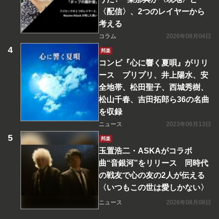
〈配信〉、2つのレイヤーから
考える
コラム
2026年08月04日
邦楽
コンピ『心に響く夏唄』がリリ
ース プリプリ、井上陽水、安
全地帯、松田聖子、西城秀樹、
松山千春、吉田拓郎ら36の名曲
を収録
ニュース
2023年06月13日
邦楽
玉置浩二・ASKAがコラボ
曲“音銀河”をリリース 同時代
の戦友で心の友の2人が伝える
〈いつもこの世は愛しかない〉
ニュース
2026年08月08日