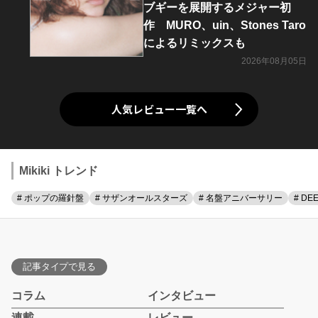
ブギーを展開するメジャー初
作 MURO、uin、Stones Taro
によるリミックスも
2026年08月05日
人気レビュー一覧へ
Mikiki トレンド
# ポップの羅針盤
# サザンオールスターズ
# 名盤アニバーサリー
# DE
記事タイプで見る
コラム
インタビュー
連載
レビュー