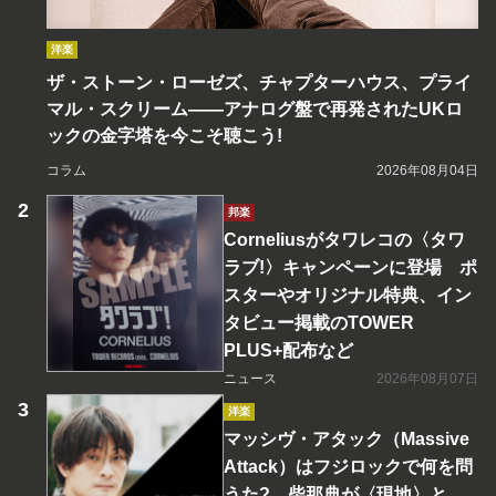
洋楽
ザ・ストーン・ローゼズ、チャプターハウス、プライ
マル・スクリーム――アナログ盤で再発されたUKロ
ックの金字塔を今こそ聴こう!
コラム
2026年08月04日
邦楽
Corneliusがタワレコの〈タワ
ラブ!〉キャンペーンに登場 ポ
スターやオリジナル特典、イン
タビュー掲載のTOWER
PLUS+配布など
ニュース
2026年08月07日
洋楽
マッシヴ・アタック（Massive
Attack）はフジロックで何を問
うた? 柴那典が〈現地〉と