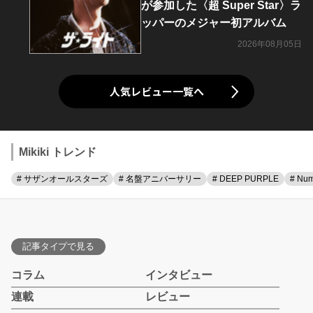
が参加した〈超 Super Star〉ラ
ッパーのメジャー初アルバム
2026年08月05日
人気レビュー一覧へ
Mikiki トレンド
# サザンオールスターズ
# 名盤アニバーサリー
# DEEP PURPLE
# Num
記事タイプで見る
コラム
インタビュー
連載
レビュー