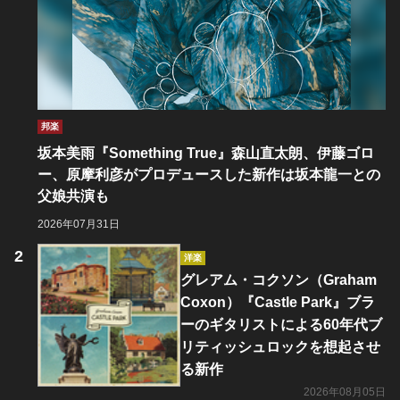
邦楽
坂本美雨『Something True』森山直太朗、伊藤ゴロ
ー、原摩利彦がプロデュースした新作は坂本龍一との
父娘共演も
2026年07月31日
洋楽
グレアム・コクソン（Graham
Coxon）『Castle Park』ブラ
ーのギタリストによる60年代ブ
リティッシュロックを想起させ
る新作
2026年08月05日