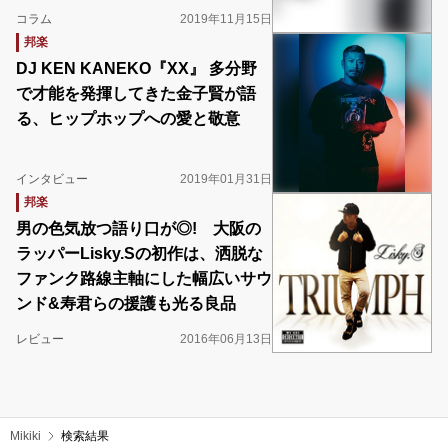
コラム
2019年11月15日
邦楽
DJ KEN KANEKO『XX』 多分野
で才能を発揮してきた金子賢が語
る、ヒップホップへの愛と敬意
インタビュー
2019年01月31日
邦楽
男の色気放つ語り口が◎! 大阪の
ラッパーLisky.Sの初作は、洒脱な
ファンク路線主軸にした幅広いサウ
ンド&寿君らの援護も光る良品
レビュー
2016年06月13日
Mikiki
検索結果