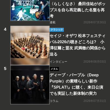
〈らしくなさ〉 桑田佳祐がポッ
プスを自ら再定義した名盤を再
考
連載
2026年07月30日
クラシック
セイジ・オザワ 松本フェスティ
バル2026の聴きどころは? 小
澤征爾と盟友 武満徹の関係から
迫る
インタビュー
2026年08月03日
メタル
ディープ・パープル（Deep
Purple）の素晴らしい新作
『SPLAT!』に聴く、来日公演
でも実証した新体制の実力
コラム
2026年07月31日