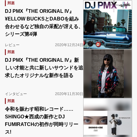
邦楽
DJ PMX『THE ORIGINAL IV』
¥ELLOW BUCKSとDABOを組み
合わせるなど独自の采配が冴える、
シリーズ第4弾
レビュー
2020年12月24日
邦楽
DJ PMX『THE ORIGINAL IV』新
しい才能と共に新しいサウンドを追
求したオリジナルな新作を語る
インタビュー
2020年11月30日
邦楽
令和を賑わす昭和レコード……
SHINGO★西成の新作とDJ
FUMIRATCHの初作が同時リリー
ス!