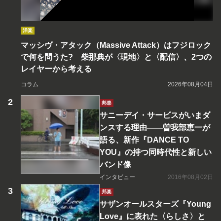
洋楽
マッシヴ・アタック（Massive Attack）はフジロック
で何を問うた? 柴那典が〈現地〉と〈配信〉、2つの
レイヤーから考える
コラム
2026年08月04日
邦楽
サニーデイ・サービスがいまダ
ンスする理由――曽我部恵一が
語る、新作『DANCE TO
YOU』の持つ同時代性と新しい
バンド像
インタビュー
2016年08月02日
邦楽
サザンオールスターズ『Young
Love』に表れた〈らしさ〉と