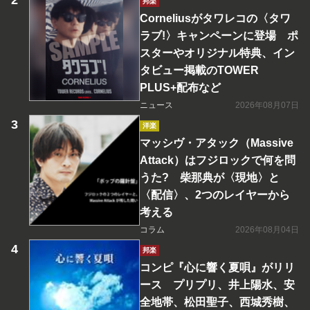
邦楽
Corneliusがタワレコの〈タワ
ラブ!〉キャンペーンに登場 ポ
スターやオリジナル特典、イン
タビュー掲載のTOWER
PLUS+配布など
ニュース
2026年08月07日
洋楽
マッシヴ・アタック（Massive
Attack）はフジロックで何を問
うた? 柴那典が〈現地〉と
〈配信〉、2つのレイヤーから
考える
コラム
2026年08月04日
邦楽
コンピ『心に響く夏唄』がリリ
ース プリプリ、井上陽水、安
全地帯、松田聖子、西城秀樹、