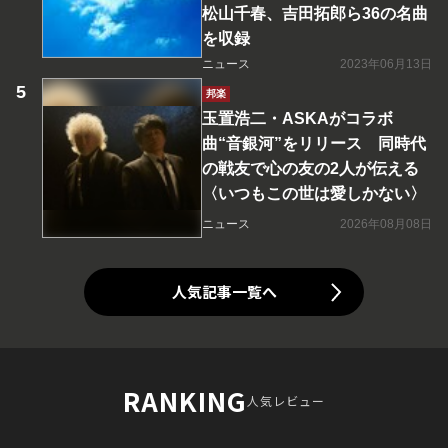
松山千春、吉田拓郎ら36の名曲
を収録
ニュース
2023年06月13日
邦楽
玉置浩二・ASKAがコラボ
曲“音銀河”をリリース 同時代
の戦友で心の友の2人が伝える
〈いつもこの世は愛しかない〉
ニュース
2026年08月08日
人気記事一覧へ
RANKING
人気レビュー