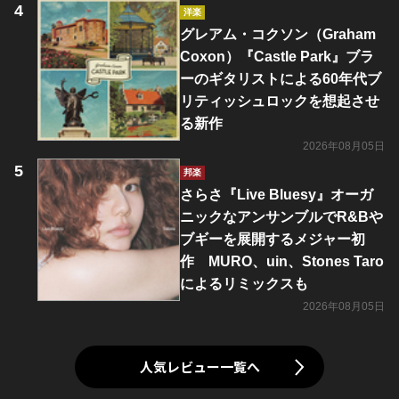
洋楽
グレアム・コクソン（Graham
Coxon）『Castle Park』ブラ
ーのギタリストによる60年代ブ
リティッシュロックを想起させ
る新作
2026年08月05日
邦楽
さらさ『Live Bluesy』オーガ
ニックなアンサンブルでR&Bや
ブギーを展開するメジャー初
作 MURO、uin、Stones Taro
によるリミックスも
2026年08月05日
人気レビュー一覧へ