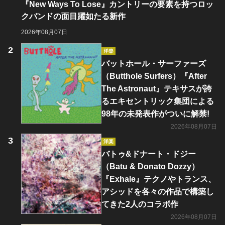
『New Ways To Lose』カントリーの要素を持つロッ
クバンドの面目躍如たる新作
2026年08月07日
洋楽
バットホール・サーファーズ
（Butthole Surfers）『After
The Astronaut』テキサスが誇
るエキセントリック集団による
98年の未発表作がついに解禁!
2026年08月07日
洋楽
バトゥ&ドナート・ドジー
（Batu & Donato Dozzy）
『Exhale』テクノやトランス、
アシッドを各々の作品で構築し
てきた2人のコラボ作
2026年08月07日