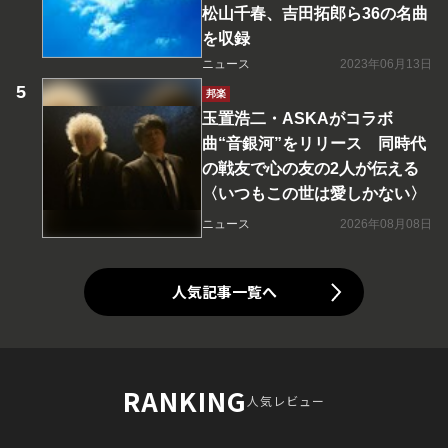
松山千春、吉田拓郎ら36の名曲
を収録
ニュース
2023年06月13日
邦楽
玉置浩二・ASKAがコラボ
曲“音銀河”をリリース 同時代
の戦友で心の友の2人が伝える
〈いつもこの世は愛しかない〉
ニュース
2026年08月08日
人気記事一覧へ
RANKING
人気レビュー