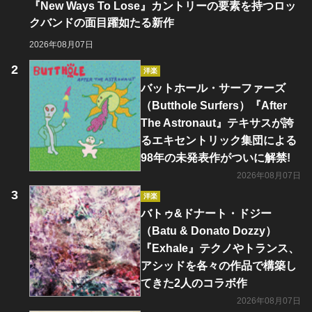
『New Ways To Lose』カントリーの要素を持つロッ
クバンドの面目躍如たる新作
2026年08月07日
洋楽
バットホール・サーファーズ
（Butthole Surfers）『After
The Astronaut』テキサスが誇
るエキセントリック集団による
98年の未発表作がついに解禁!
2026年08月07日
洋楽
バトゥ&ドナート・ドジー
（Batu & Donato Dozzy）
『Exhale』テクノやトランス、
アシッドを各々の作品で構築し
てきた2人のコラボ作
2026年08月07日