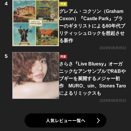
洋楽
グレアム・コクソン（Graham
Coxon）『Castle Park』ブラ
ーのギタリストによる60年代ブ
リティッシュロックを想起させ
る新作
2026年08月05日
邦楽
さらさ『Live Bluesy』オーガ
ニックなアンサンブルでR&Bや
ブギーを展開するメジャー初
作 MURO、uin、Stones Taro
によるリミックスも
2026年08月05日
人気レビュー一覧へ