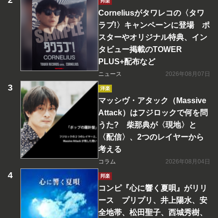
邦楽
Corneliusがタワレコの〈タワ
ラブ!〉キャンペーンに登場 ポ
スターやオリジナル特典、イン
タビュー掲載のTOWER
PLUS+配布など
ニュース
2026年08月07日
洋楽
マッシヴ・アタック（Massive
Attack）はフジロックで何を問
うた? 柴那典が〈現地〉と
〈配信〉、2つのレイヤーから
考える
コラム
2026年08月04日
邦楽
コンピ『心に響く夏唄』がリリ
ース プリプリ、井上陽水、安
全地帯、松田聖子、西城秀樹、