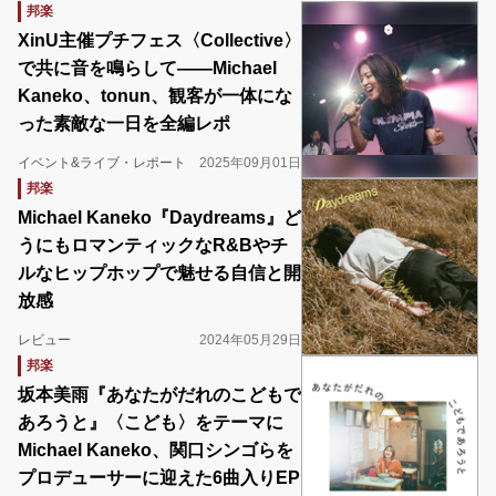
邦楽
XinU主催プチフェス〈Collective〉
で共に音を鳴らして――Michael
Kaneko、tonun、観客が一体にな
った素敵な一日を全編レポ
イベント&ライブ・レポート
2025年09月01日
邦楽
Michael Kaneko『Daydreams』ど
うにもロマンティックなR&Bやチ
ルなヒップホップで魅せる自信と開
放感
レビュー
2024年05月29日
邦楽
坂本美雨『あなたがだれのこどもで
あろうと』〈こども〉をテーマに
Michael Kaneko、関口シンゴらを
プロデューサーに迎えた6曲入りEP