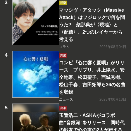
洋楽
マッシヴ・アタック（Massive
Attack）はフジロックで何を問
うた? 柴那典が〈現地〉と
〈配信〉、2つのレイヤーから
考える
コラム
2026年08月04日
邦楽
コンピ『心に響く夏唄』がリリ
ース プリプリ、井上陽水、安
全地帯、松田聖子、西城秀樹、
松山千春、吉田拓郎ら36の名曲
を収録
ニュース
2023年06月13日
邦楽
玉置浩二・ASKAがコラボ
曲“音銀河”をリリース 同時代
の戦友で心の友の2人が伝える