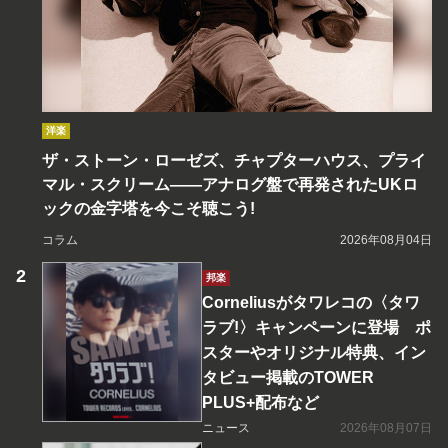
洋楽
ザ・ストーン・ローゼズ、チャプターハウス、プライ
マル・スクリーム――アナログ盤で再発されたUKロ
ックの金字塔を今こそ聴こう!
コラム
2026年08月04日
邦楽
Corneliusがタワレコの〈タワ
ラブ!〉キャンペーンに登場 ポ
スターやオリジナル特典、イン
タビュー掲載のTOWER
PLUS+配布など
ニュース
2026年08月07日