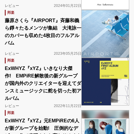
レビュー
2024年01月22日
邦楽
藤原さくら『AIRPORT』斉藤和義
ら錚々たるメンツが集結 大滝詠一
のカバーも収めた4枚目のフルアル
バム
レビュー
2023年05月25日
邦楽
ExWHYZ『xYZ』いきなり大傑
作! EMPiRE解散後の新グループ
が国内外のクリエイターを迎えてダ
ンスミュージックに舵を切った初ア
ルバム
レビュー
2022年11月22日
邦楽
ExWHYZ『xYZ』元EMPiREの6人
が新グループを始動! 圧倒的なデ