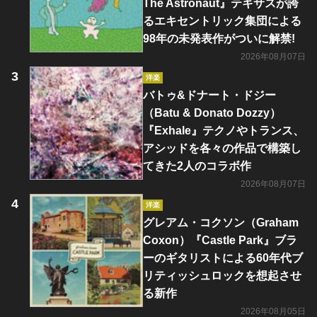
The Astronaut』テキサスが誇
るエキセントリック集団による
98年の未発表作がついに解禁!
2026年08月07日
洋楽
バトゥ&ドナート・ドジー
（Batu & Donato Dozzy）
『Exhale』テクノやトランス、
アシッドを各々の作品で構築し
てきた2人のコラボ作
2026年08月07日
洋楽
グレアム・コクソン（Graham
Coxon）『Castle Park』ブラ
ーのギタリストによる60年代ブ
リティッシュロックを想起させ
る新作
2026年08月05日