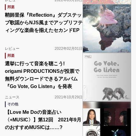
レビュー
2022年03月10日
邦楽
鞘師里保『Reflection』ダブステッ
プ歌謡からNJS風までアップリフテ
ィングな楽曲を揃えたセカンドEP
レビュー
2022年02月01日
邦楽
選挙に行って音楽を聴こう!
origami PRODUCTIONSが投票で
無料ダウンロードできるアルバム
『Go Vote, Go Listen』を発表
ニュース
2021年10月29日
その他
【Love Me Doの音楽占い
〈+MUSIC〉】第12回 2021年9月
のおすすめMUSICは……?