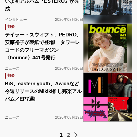
いよ初アルバム『ESTERO』が完
成
インタビュー
2020年08月26日
邦楽
テイラー・スウィフト、PEDRO、
安藤裕子が表紙で登場! タワーレ
コードのフリーマガジン
〈bounce〉441号発行
ニュース
2020年08月20日
邦楽
BiS、eastern youth、Awichなど
今週リリースのMikiki推し邦楽アル
バム／EP7選!
ニュース
2020年08月19日
1
2