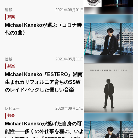
連載
2021年09月01日
邦楽
Michael Kanekoが選ぶ〈コロナ時
代の1曲〉
連載
2021年05月11日
邦楽
Michael Kaneko『ESTERO』湘南
生まれカリフォルニア育ちのSSW
のレイドバックした優しい音楽
レビュー
2020年09月17日
邦楽
Michael Kanekoが拡げた自身の可
能性――多くの外仕事を糧に、いよ