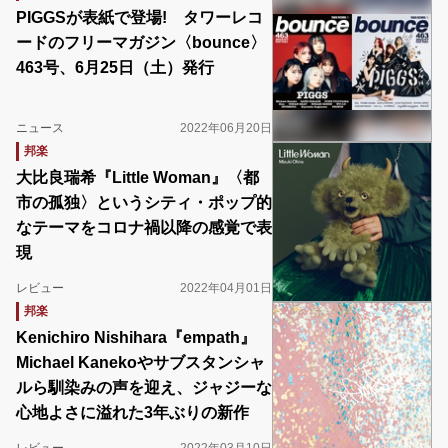
PIGGSが表紙で登場! タワーレコ
ードのフリーマガジン〈bounce〉
463号、6月25日（土）発行
ニュース
2022年06月20日
邦楽
大比良瑞希『Little Woman』〈都
市の孤独〉というシティ・ポップ的
なテーマをコロナ禍以降の感覚で表
現
レビュー
2022年04月01日
邦楽
Kenichiro Nishihara『empath』
Michael Kanekoやサブスタンシャ
ルら馴染みの声を迎え、ジャジーな
心地よさに溢れた3年ぶりの新作