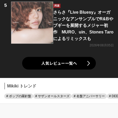
邦楽
さらさ『Live Bluesy』オーガ
ニックなアンサンブルでR&Bや
ブギーを展開するメジャー初
作 MURO、uin、Stones Taro
によるリミックスも
2026年08月05日
人気レビュー一覧へ
Mikiki トレンド
# ポップの羅針盤
# サザンオールスターズ
# 名盤アニバーサリー
# DE