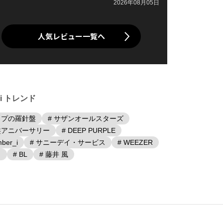
2026年08月05日
人気レビュー一覧へ
iki トレンド
ップの羅針盤
# サザンオールスターズ
盤アニバーサリー
# DEEP PURPLE
ber_i
# サニーデイ・サービス
# WEEZER
日
# BL
# 藤井 風