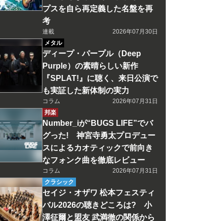
プスを自ら再定義した名盤を再
考
連載
2026年07月30日
メタル
ディープ・パープル（Deep
Purple）の素晴らしい新作
『SPLAT!』に聴く、来日公演で
も実証した新体制の実力
コラム
2026年07月31日
邦楽
Number_iが“BUGS LIFE”でバ
グった! 神宮寺勇太プロデュー
スによるカオティックで前向き
なフォンク曲を徹底レビュー
コラム
2026年07月31日
クラシック
セイジ・オザワ 松本フェスティ
バル2026の聴きどころは? 小
澤征爾と盟友 武満徹の関係から