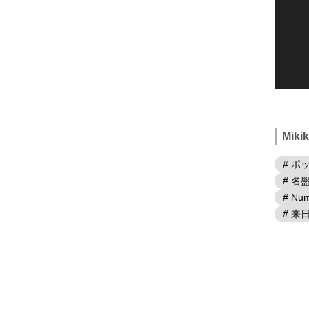
Mik
# ポ
# 名
# Num
# 来