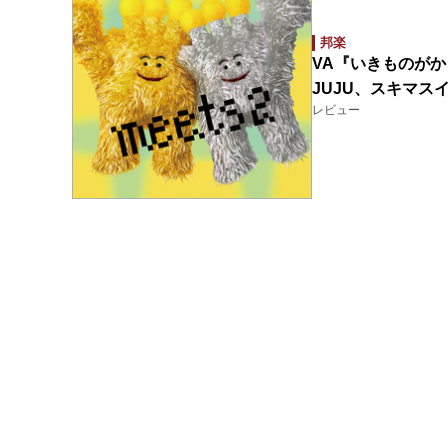
邦楽
VA『いきものがかり
JUJU、スキマ
レビュー