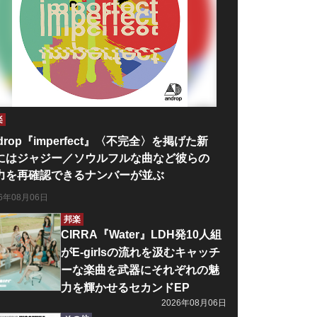
楽
drop『imperfect』〈不完全〉を掲げた新
にはジャジー／ソウルフルな曲など彼らの
力を再確認できるナンバーが並ぶ
26年08月06日
邦楽
CIRRA『Water』LDH発10人組
がE-girlsの流れを汲むキャッチ
ーな楽曲を武器にそれぞれの魅
力を輝かせるセカンドEP
2026年08月06日