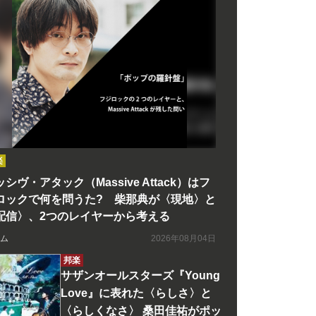
楽
シヴ・アタック（Massive Attack）はフ
ロックで何を問うた? 柴那典が〈現地〉と
配信〉、2つのレイヤーから考える
ム
2026年08月04日
邦楽
サザンオールスターズ『Young
Love』に表れた〈らしさ〉と
〈らしくなさ〉 桑田佳祐がポッ