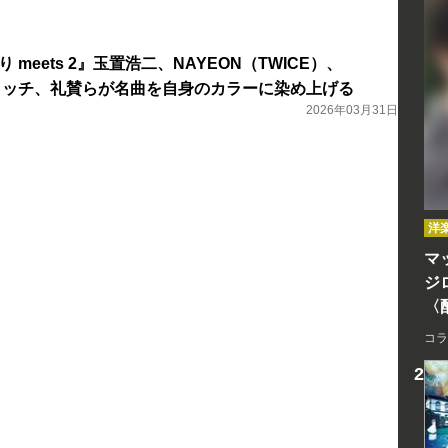
 meets 2』玉置浩二、NAYEON（TWICE）、
スイッチ、礼賛らが名曲を自身のカラーに染め上げる
2026年03月31日
洋
マッ
ジ
〈
コラ