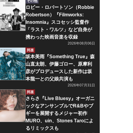
その他
ロビー・ロバートソン（Robbie
Robertson）『Filmworks:
Insomnia』スコセッシ監督作
「ラスト・ワルツ」など自身が
携わった映画音楽を収録
2026年08月06日
邦楽
坂本美雨『Something True』森
山直太朗、伊藤ゴロー、原摩利
彦がプロデュースした新作は坂
本龍一との父娘共演も
2026年07月31日
邦楽
さらさ『Live Bluesy』オーガニ
ックなアンサンブルでR&Bやブ
ギーを展開するメジャー初作
MURO、uin、Stones Taroによ
るリミックスも