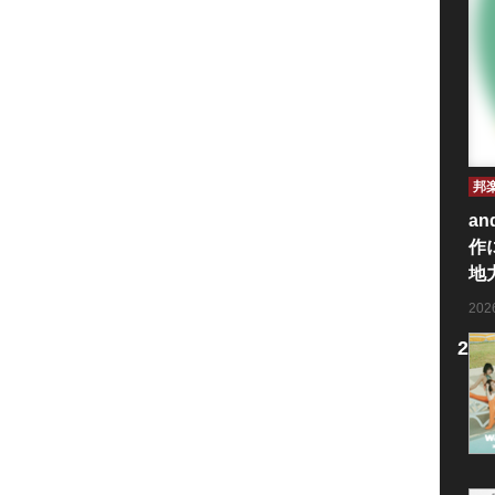
邦
an
作
地
20