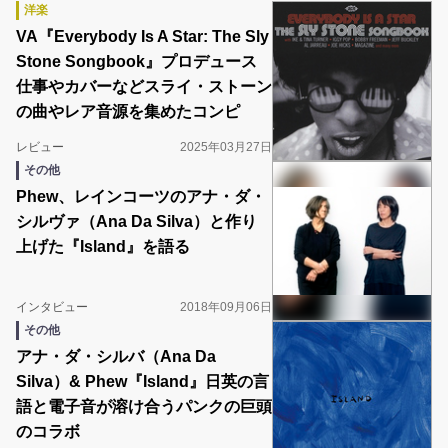
洋楽
VA『Everybody Is A Star: The Sly
Stone Songbook』プロデュース
仕事やカバーなどスライ・ストーン
の曲やレア音源を集めたコンピ
レビュー
2025年03月27日
その他
Phew、レインコーツのアナ・ダ・
シルヴァ（Ana Da Silva）と作り
上げた『Island』を語る
インタビュー
2018年09月06日
その他
アナ・ダ・シルバ（Ana Da
Silva）& Phew『Island』日英の言
語と電子音が溶け合うパンクの巨頭
のコラボ