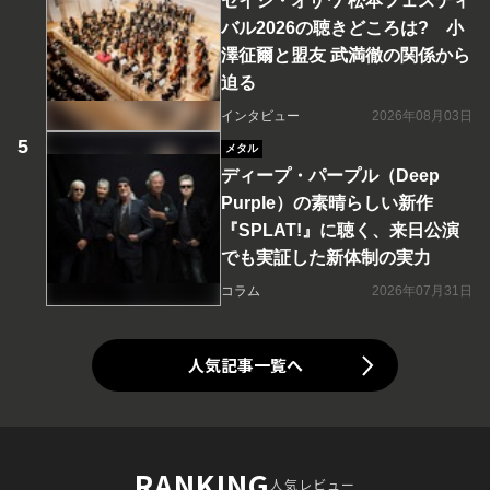
セイジ・オザワ 松本フェスティ
バル2026の聴きどころは? 小
澤征爾と盟友 武満徹の関係から
迫る
インタビュー
2026年08月03日
メタル
ディープ・パープル（Deep
Purple）の素晴らしい新作
『SPLAT!』に聴く、来日公演
でも実証した新体制の実力
コラム
2026年07月31日
人気記事一覧へ
RANKING
人気レビュー