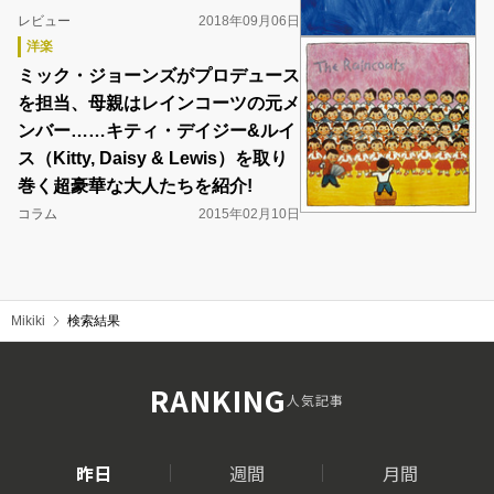
レビュー
2018年09月06日
洋楽
ミック・ジョーンズがプロデュース
を担当、母親はレインコーツの元メ
ンバー……キティ・デイジー&ルイ
ス（Kitty, Daisy & Lewis）を取り
巻く超豪華な大人たちを紹介!
コラム
2015年02月10日
Mikiki
検索結果
RANKING
人気記事
昨日
週間
月間