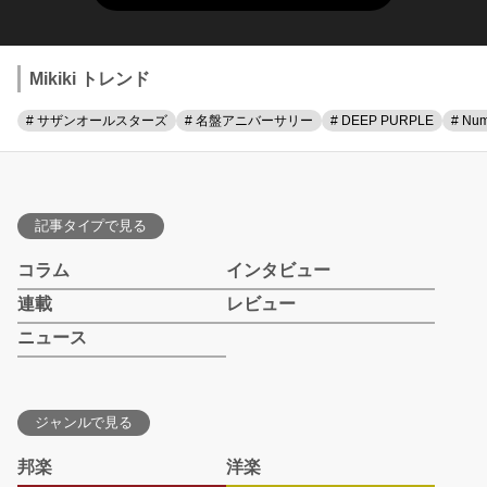
Mikiki トレンド
# サザンオールスターズ
# 名盤アニバーサリー
# DEEP PURPLE
# Num
記事タイプで見る
コラム
インタビュー
連載
レビュー
ニュース
ジャンルで見る
邦楽
洋楽