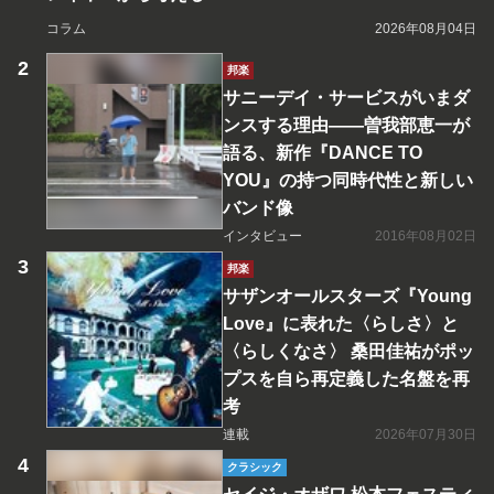
コラム
2026年08月04日
邦楽
サニーデイ・サービスがいまダ
ンスする理由――曽我部恵一が
語る、新作『DANCE TO
YOU』の持つ同時代性と新しい
バンド像
インタビュー
2016年08月02日
邦楽
サザンオールスターズ『Young
Love』に表れた〈らしさ〉と
〈らしくなさ〉 桑田佳祐がポッ
プスを自ら再定義した名盤を再
考
連載
2026年07月30日
クラシック