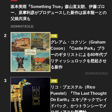
坂本美雨『Something True』森山直太朗、伊藤ゴロ
ー、原摩利彦がプロデュースした新作は坂本龍一との
父娘共演も
2026年07月31日
洋楽
グレアム・コクソン（Graham
Coxon）『Castle Park』ブラ
ーのギタリストによる60年代ブ
リティッシュロックを想起させ
る新作
2026年08月05日
洋楽
リコ・プエステル（Rico
Puestel）『The Last Thought
On Earth』エキゾチックでレイ
ドバック、かつトランシーでメ