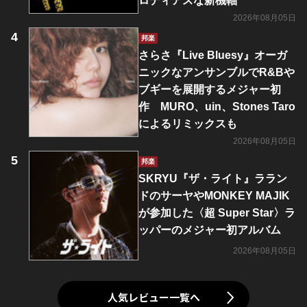
ロディアスな新機軸
2026年08月05日
邦楽
さらさ『Live Bluesy』オーガ
ニックなアンサンブルでR&Bや
ブギーを展開するメジャー初
作 MURO、uin、Stones Taro
によるリミックスも
2026年08月05日
邦楽
SKRYU『ザ・ライト』ララン
ドのサーヤやMONKEY MAJIK
が参加した〈超 Super Star〉ラ
ッパーのメジャー初アルバム
2026年08月05日
人気レビュー一覧へ