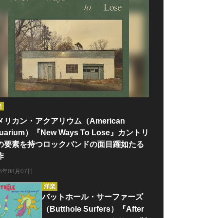
楽
メリカン・アクアリウム（American
uarium）『New Ways To Lose』カントリ
の要素を持つロックバンドの面目躍如たる
作
26年08月07日
洋楽
バットホール・サーファーズ
（Butthole Surfers）『After