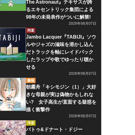
The Astronaut』テキサスが誇
るエキセントリック集団による
98年の未発表作がついに解禁!
2026年08月07日
邦楽
Jambo Lacquer『TABIJI』ソウ
ルやジャズの滋味を溶かし込ん
だトラックを軸にレイドバック
したラップや歌でゆったり聴か
せる
2026年08月07日
書籍
朝霧舟「キシモジン（1）」大好
きな母親が実は偽物かもしれな
い? 女子高生が直面する疑惑を
描く衝撃作
2026年08月07日
洋楽
バトゥ&ドナート・ドジー