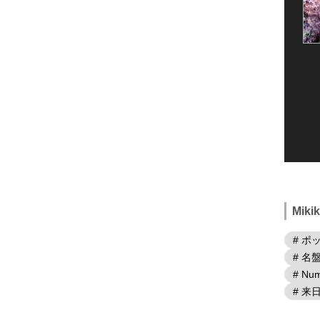
Mik
# ポ
# 名
# Num
# 来