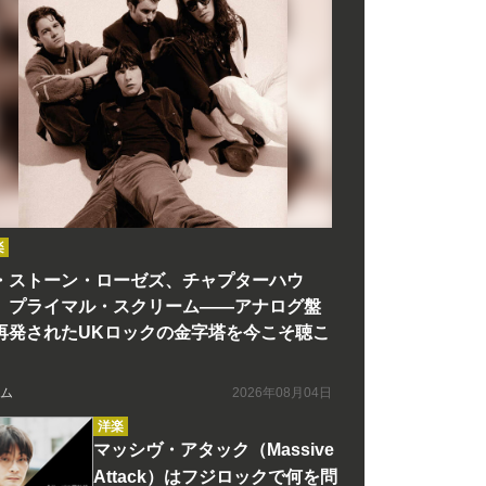
楽
・ストーン・ローゼズ、チャプターハウ
、プライマル・スクリーム――アナログ盤
再発されたUKロックの金字塔を今こそ聴こ
ム
2026年08月04日
洋楽
マッシヴ・アタック（Massive
Attack）はフジロックで何を問