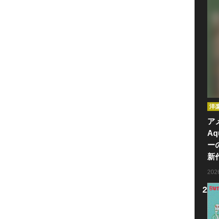
洋
ア
Aq
ー
新
20