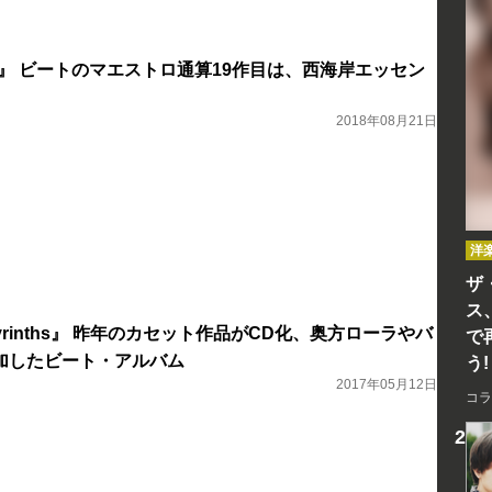
ut』 ビートのマエストロ通算19作目は、西海岸エッセン
2018年08月21日
洋
ザ
ス
yrinths』 昨年のカセット作品がCD化、奥方ローラやバ
で
加したビート・アルバム
う!
2017年05月12日
コラ