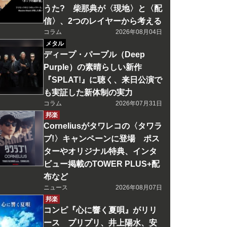
うた? 柴那典が〈現地〉と〈配
信〉、2つのレイヤーから考える
コラム
2026年08月04日
メタル
ディープ・パープル（Deep
Purple）の素晴らしい新作
『SPLAT!』に聴く、来日公演で
も実証した新体制の実力
コラム
2026年07月31日
邦楽
Corneliusがタワレコの〈タワラ
ブ!〉キャンペーンに登場 ポス
ターやオリジナル特典、インタ
ビュー掲載のTOWER PLUS+配
布など
ニュース
2026年08月07日
邦楽
コンピ『心に響く夏唄』がリリ
ース プリプリ、井上陽水、安