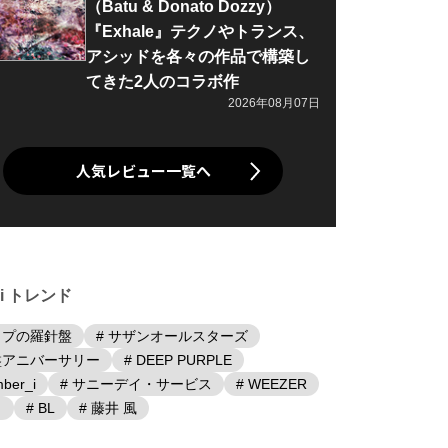
（Batu & Donato Dozzy）
『Exhale』テクノやトランス、
アシッドを各々の作品で構築し
てきた2人のコラボ作
2026年08月07日
人気レビュー一覧へ
iki トレンド
ップの羅針盤
# サザンオールスターズ
盤アニバーサリー
# DEEP PURPLE
ber_i
# サニーデイ・サービス
# WEEZER
日
# BL
# 藤井 風