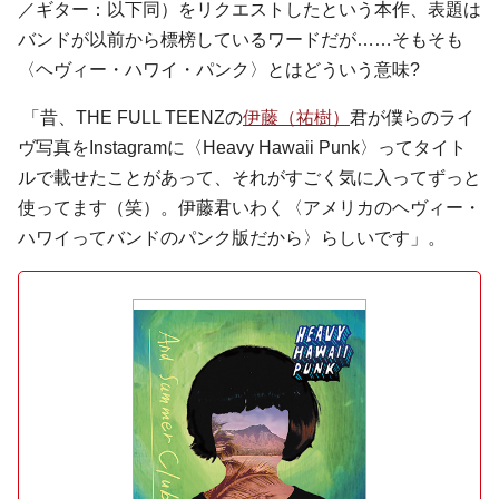
／ギター：以下同）をリクエストしたという本作、表題は
バンドが以前から標榜しているワードだが……そもそも
〈ヘヴィー・ハワイ・パンク〉とはどういう意味?
「昔、
THE FULL TEENZ
の
伊藤（祐樹）
君が僕らのライ
ヴ写真をInstagramに〈Heavy Hawaii Punk〉ってタイト
ルで載せたことがあって、それがすごく気に入ってずっと
使ってます（笑）。伊藤君いわく〈アメリカの
ヘヴィー・
ハワイ
ってバンドのパンク版だから〉らしいです」。