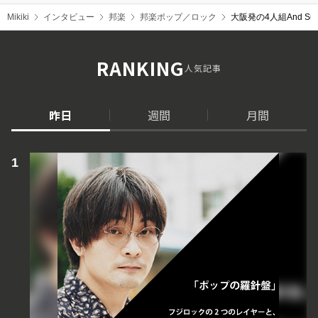
Mikiki
インタビュー
邦楽
邦楽ポップ／ロック
大阪発の4人組And S
RANKING
人気記事
昨日
週間
月間