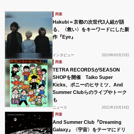
邦楽
Hakubi＝京都の次世代3人組が語
る、〈救い〉をキーワードにした新
作『Eye』
インタビュー
2023年03月15日
邦楽
TETRA RECORDSがSEASON
SHOPを開催 Taiko Super
Kicks、ポニーのヒサミツ、And
Summer Clubらのライブやトーク
も
ニュース
2021年10月14日
邦楽
And Summer Club『Dreaming
Galaxy』〈宇宙〉をテーマにドリ