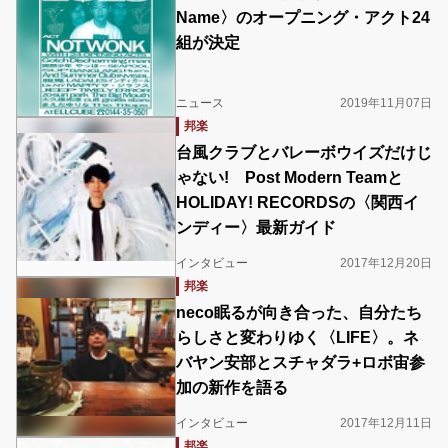
Name〉のオープニング・アクト24
組が決定
ニュース
2019年11月07日
邦楽
台風クラブとバレーボウイズだけじ
ゃない! Post Modern Teamと
HOLIDAY! RECORDSの〈関西イ
ンディー〉最新ガイド
インタビュー
2017年12月20日
邦楽
neco眠るが向き合った、自分たち
らしさと変わりゆく〈LIFE〉。ネ
バヤン安部とスチャダラ+ロボ宙参
加の新作を語る
インタビュー
2017年12月11日
邦楽