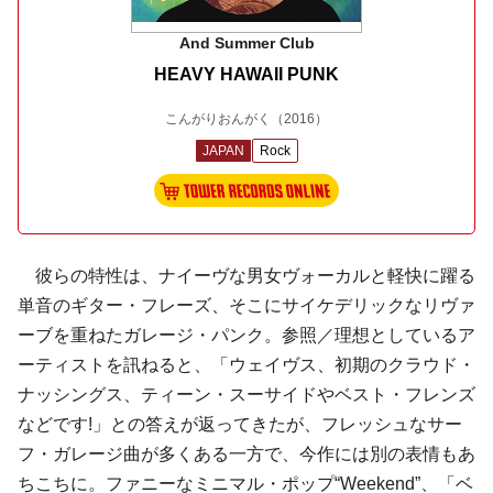
And Summer Club
HEAVY HAWAII PUNK
こんがりおんがく
（2016）
JAPAN
Rock
彼らの特性は、ナイーヴな男女ヴォーカルと軽快に躍る
単音のギター・フレーズ、そこにサイケデリックなリヴァ
ーブを重ねた
ガレージ・パンク
。参照／理想としているア
ーティストを訊ねると、「
ウェイヴス
、初期の
クラウド・
ナッシングス
、
ティーン・スーサイド
や
ベスト・フレンズ
などです!」との答えが返ってきたが、フレッシュなサー
フ・ガレージ曲が多くある一方で、今作には別の表情もあ
ちこちに。ファニーなミニマル・ポップ“Weekend”、「ベ