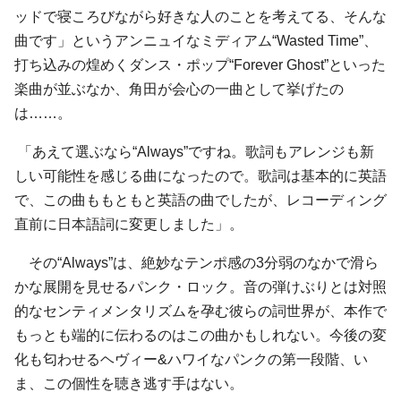
ッドで寝ころびながら好きな人のことを考えてる、そんな
曲です」というアンニュイなミディアム“Wasted Time”、
打ち込みの煌めくダンス・ポップ“Forever Ghost”といった
楽曲が並ぶなか、角田が会心の一曲として挙げたの
は……。
「あえて選ぶなら“Always”ですね。歌詞もアレンジも新
しい可能性を感じる曲になったので。歌詞は基本的に英語
で、この曲ももともと英語の曲でしたが、レコーディング
直前に日本語詞に変更しました」。
その“Always”は、絶妙なテンポ感の3分弱のなかで滑ら
かな展開を見せるパンク・ロック。音の弾けぶりとは対照
的なセンティメンタリズムを孕む彼らの詞世界が、本作で
もっとも端的に伝わるのはこの曲かもしれない。今後の変
化も匂わせるヘヴィー&ハワイなパンクの第一段階、い
ま、この個性を聴き逃す手はない。