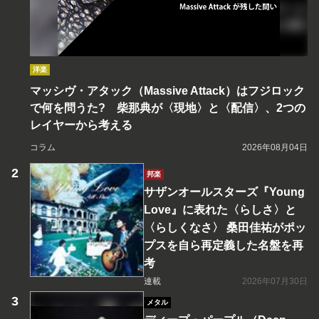
洋楽
マッシヴ・アタック（Massive Attack）はフジロック
で何を問うた? 柴那典が〈現地〉と〈配信〉、2つの
レイヤーから考える
コラム
2026年08月04日
邦楽
サザンオールスターズ『Young
Love』に表れた〈らしさ〉と
〈らしくなさ〉 桑田佳祐がポッ
プスを自ら再定義した名盤を再
考
連載
2026年07月30日
メタル