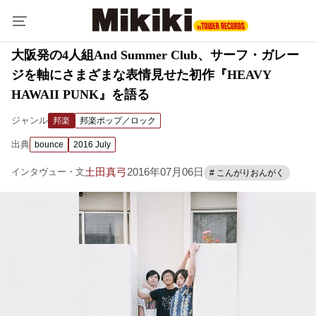
大阪発の4人組And Summer Club、サーフ・ガレー
ジを軸にさまざまな表情見せた初作『HEAVY
HAWAII PUNK』を語る
ジャンル
邦楽
邦楽ポップ／ロック
出典
bounce
2016 July
土田真弓
2016年07月06日
インタヴュー・文
# こんがりおんがく