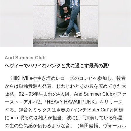
And Summer Club
ヘヴィーでハワイなパンクと共に過ごす最高の夏!
KiliKiliVilla
や
生き埋めレコーズ
のコンピへ参加し、後者
からは単独音源も発表。じわじわとその名を広めてきた大
阪発、92～93年生まれの4人組、
And Summer Club
がファ
ースト・アルバム『HEAVY HAWAII PUNK』をリリース
する。録音とミックスは今春の7インチ“Sufer Girl”と同様
に
neco眠る
の
森雄大
が担当。彼には「演奏している部屋
の生の空気感が伝わるような音」（
角田健輔
、ヴォーカル