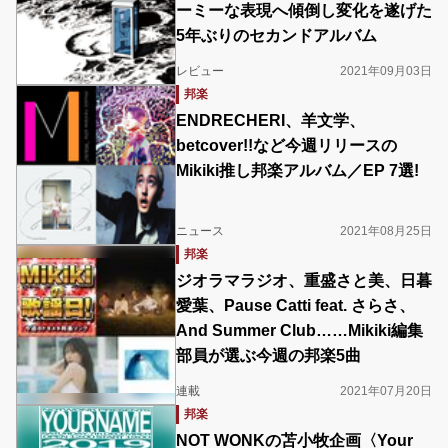
ーミーな表現へ傾倒し変化を遂げた
5年ぶりのセカンドアルバム
レビュー
2021年09月03日
邦楽
ENDRECHERI、羊文学、
betcover!!など今週リリースの
Mikiki推し邦楽アルバム／EP 7選!
ニュース
2021年08月25日
邦楽
ジオラマラジオ、重盛さと美、日暮
愛葉、Pause Catti feat. さらさ、
And Summer Club……Mikiki編集
部員が選ぶ今週の邦楽5曲
連載
2021年07月20日
邦楽
NOT WONKの苫小牧企画〈Your