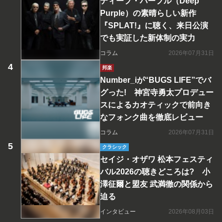
ディープ・パープル（Deep
Purple）の素晴らしい新作
『SPLAT!』に聴く、来日公演
でも実証した新体制の実力
コラム
2026年07月31日
邦楽
Number_iが“BUGS LIFE”でバ
グった! 神宮寺勇太プロデュー
スによるカオティックで前向き
なフォンク曲を徹底レビュー
コラム
2026年07月31日
クラシック
セイジ・オザワ 松本フェスティ
バル2026の聴きどころは? 小
澤征爾と盟友 武満徹の関係から
迫る
インタビュー
2026年08月03日