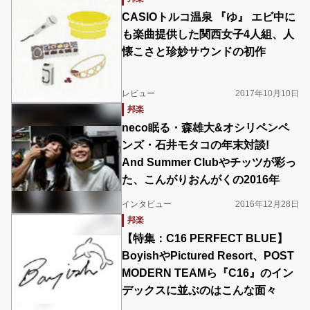
CASIOトルコ温泉 『ゆ』 エビ中に
も楽曲提供した関西女子4人組、人
懐こさと珍妙サウンドの初作
レビュー
2017年10月10日
邦楽
neco眠る・森雄大&オシリペンペ
ンズ・石井モタコの年末対談!
And Summer Clubやチッツが彩っ
た、こんがりおんがくの2016年
インタビュー
2016年12月28日
邦楽
【特集：C16 PERFECT BLUE】
BoyishやPictured Resort、POST
MODERN TEAMら『C16』のイン
デックスに並ぶのはこんな面々