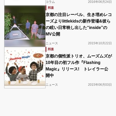
コラム
2016年06月24日
邦楽
京都の注目レーベル、生き埋めレコ
ーズよりlittlekidsの新作登場&彼ら
の眩い日常映し出した“inside”の
MV公開
ニュース
2015年10月22日
邦楽
京都の個性派トリオ、ムーズムズが
10年目の初フル作『Flashing
Magic』リリース! トレイラー公
開中
ニュース
2015年06月03日