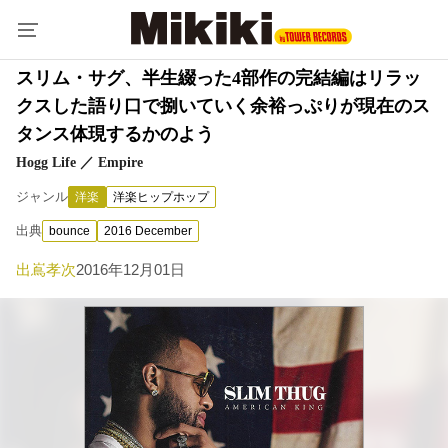
スリム・サグ、半生綴った4部作の完結編はリラッ
クスした語り口で捌いていく余裕っぷりが現在のス
タンス体現するかのよう
Hogg Life ／ Empire
ジャンル
洋楽
洋楽ヒップホップ
出典
bounce
2016 December
出嶌孝次
2016年12月01日