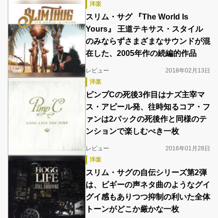
洋楽
スリム・サグ 『The World Is
Yours』 王道テキサス・スタイル
のみならずさまざまなサウンドが混
在した、2005年作の続編的作品
レビュー
2018年02月13日
洋楽
ピンプCの死後3作目はナズ主宰マ
ス・アピール発、往時知るコア・フ
ァンは2パックの死後作と同様のテ
ンションで楽しむべき一枚
レビュー
2016年01月28日
洋楽
スリム・サグの自伝シリーズ第2弾
は、ビギーの声ネタ曲のようなグイ
グイ感もありつつ抑制の利いた全体
トーンがどこか厳かな一枚