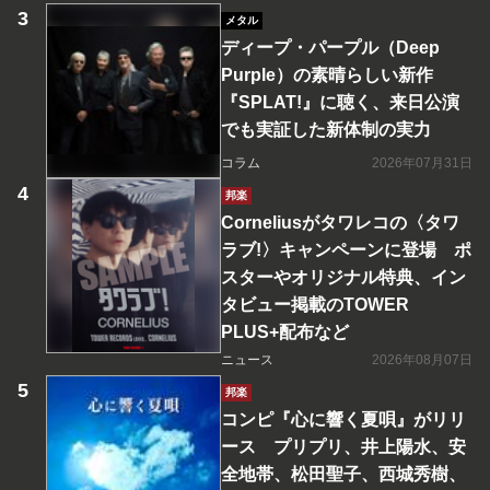
メタル
ディープ・パープル（Deep
Purple）の素晴らしい新作
『SPLAT!』に聴く、来日公演
でも実証した新体制の実力
コラム
2026年07月31日
邦楽
Corneliusがタワレコの〈タワ
ラブ!〉キャンペーンに登場 ポ
スターやオリジナル特典、イン
タビュー掲載のTOWER
PLUS+配布など
ニュース
2026年08月07日
邦楽
コンピ『心に響く夏唄』がリリ
ース プリプリ、井上陽水、安
全地帯、松田聖子、西城秀樹、