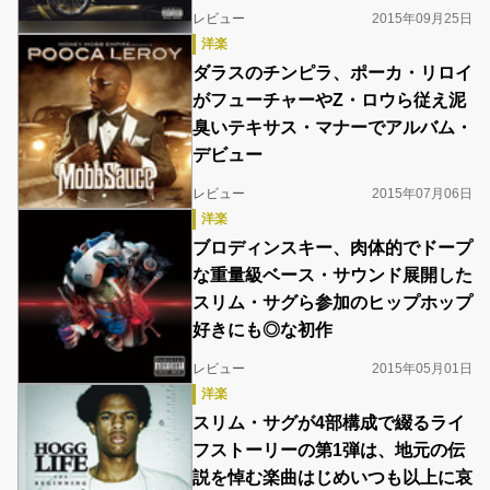
レビュー
2015年09月25日
洋楽
ダラスのチンピラ、ポーカ・リロイ
がフューチャーやZ・ロウら従え泥
臭いテキサス・マナーでアルバム・
デビュー
レビュー
2015年07月06日
洋楽
ブロディンスキー、肉体的でドープ
な重量級ベース・サウンド展開した
スリム・サグら参加のヒップホップ
好きにも◎な初作
レビュー
2015年05月01日
洋楽
スリム・サグが4部構成で綴るライ
フストーリーの第1弾は、地元の伝
説を悼む楽曲はじめいつも以上に哀