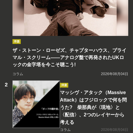
洋楽
ザ・ストーン・ローゼズ、チャプターハウス、プライ
マル・スクリーム――アナログ盤で再発されたUKロ
ックの金字塔を今こそ聴こう!
コラム
2026年08月04日
洋楽
マッシヴ・アタック（Massive
Attack）はフジロックで何を問
うた? 柴那典が〈現地〉と
〈配信〉、2つのレイヤーから
考える
コラム
2026年08月04日