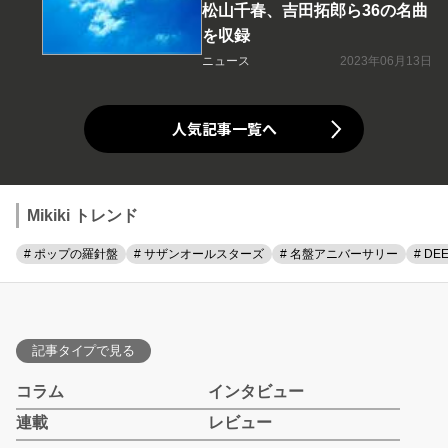
松山千春、吉田拓郎ら36の名曲
を収録
ニュース
2023年06月13日
人気記事一覧へ
Mikiki トレンド
# ポップの羅針盤
# サザンオールスターズ
# 名盤アニバーサリー
# DE
記事タイプで見る
コラム
インタビュー
連載
レビュー