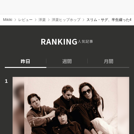
Mikiki
レビュー
洋楽
洋楽ヒップホップ
スリム・サグ、半生綴った4
RANKING
人気記事
昨日
週間
月間