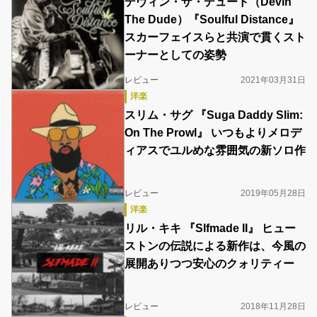
デヴィン・ザ・デュード（Devin
The Dude）『Soulful Distance』
スカーフェイスらと共演で貫くスト
ーナーとしての姿勢
レビュー
2021年03月31日
洋楽
スリム・サグ 『Suga Daddy Slim:
On The Prowl』 いつもよりメロデ
ィアスでユルめな雰囲気の新ソロ作
レビュー
2019年05月28日
洋楽
リル・キキ 『Slfmade II』 ヒュー
ストンの伝説による新作は、今風の
展開ありつつ安心のクォリティー
レビュー
2018年11月28日