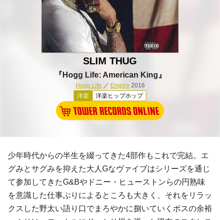
SLIM THUG
『Hogg Life: American King』
Hogg Life
／
Empire
2016
洋楽
洋楽ヒップホップ
少年時代からの半生を綴ってきた4部作もこれで完結。エ
グみとサグみを抑えた大人Gなヴァイブはシリーズを通じ
て参加してきた
G&B
や
ドニー・ヒューストン
らの円熟味
を意識した仕事ぶりによるところも大きく、それをリラッ
クスした野太い語り口でまろやかに捌いていくボスの余裕