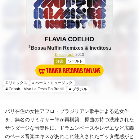
FLAVIA COELHO
『Bossa Muffin Remixes & Ineditos』
Discograph
2013
洋楽
ワールド
# リミックス
# ベース・ミュージック
# Ooooh，Viva La Festa Do Brasil!
# ブラジル
パリ
在住の女性アフロ・ブラジリアン歌手による処女作
を、無名のリミキサー陣が再構築。原曲の持つ洗練された
サウダージな音楽性に、
ドラムンベース
や
レゲエ
など広義
の
ベース音楽
エキスがあれこれ注入されたゴッタ煮感がと