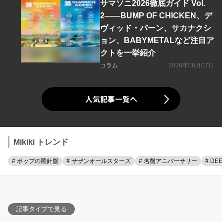
サマソニ2026徹底ガイド Vol.
2――BUMP OF CHICKEN、デ
ヴィッド・バーン、サカナクシ
ョン、BABYMETALなど注目ア
クトを一挙紹介
コラム
2026年08月07日
人気記事一覧へ
Mikiki トレンド
# ポップの羅針盤
# サザンオールスターズ
# 名盤アニバーサリー
# DE
記事タイプで見る