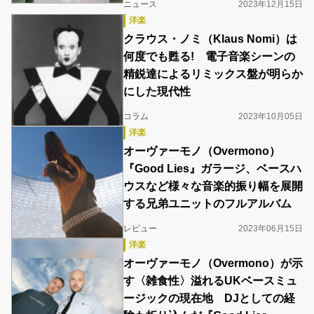
ニュース
2023年12月15日
洋楽
クラウス・ノミ（Klaus Nomi）は
何度でも甦る! 電子音楽シーンの
精鋭達によるリミックス盤が明らか
にした現代性
コラム
2023年10月05日
洋楽
オーヴァーモノ（Overmono）
『Good Lies』ガラージ、ベースハ
ウスなど様々な音楽的振り幅を展開
する兄弟ユニットのフルアルバム
レビュー
2023年06月15日
洋楽
オーヴァーモノ（Overmono）が示
す〈雑食性〉溢れるUKベースミュ
ージックの現在地 DJとしての経