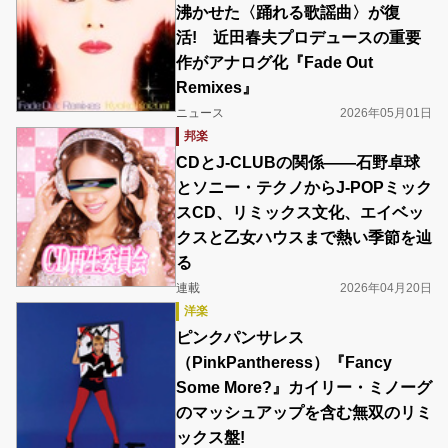
沸かせた〈踊れる歌謡曲〉が復
活! 近田春夫プロデュースの重要
作がアナログ化『Fade Out
Remixes』
ニュース
2026年05月01日
邦楽
CDとJ-CLUBの関係――石野卓球
とソニー・テクノからJ-POPミック
スCD、リミックス文化、エイベッ
クスと乙女ハウスまで熱い季節を辿
る
連載
2026年04月20日
洋楽
ピンクパンサレス
（PinkPantheress）『Fancy
Some More?』カイリー・ミノーグ
のマッシュアップを含む無双のリミ
ックス盤!