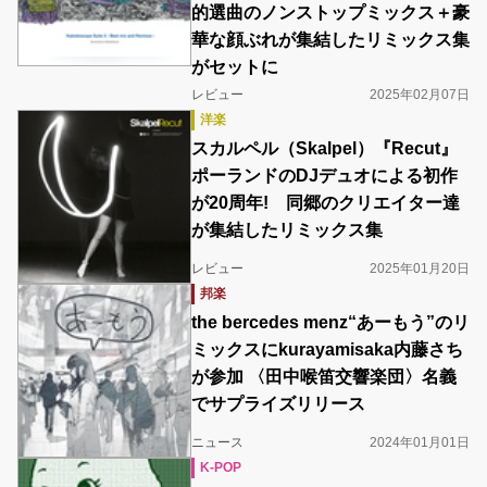
的選曲のノンストップミックス＋豪
華な顔ぶれが集結したリミックス集
がセットに
レビュー
2025年02月07日
洋楽
スカルペル（Skalpel）『Recut』
ポーランドのDJデュオによる初作
が20周年! 同郷のクリエイター達
が集結したリミックス集
レビュー
2025年01月20日
邦楽
the bercedes menz“あーもう”のリ
ミックスにkurayamisaka内藤さち
が参加 〈田中喉笛交響楽団〉名義
でサプライズリリース
ニュース
2024年01月01日
K-POP