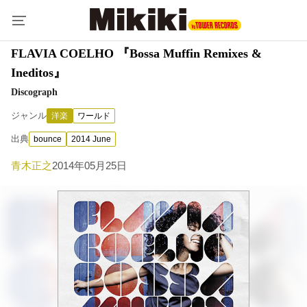
FLAVIA COELHO 『Bossa Muffin Remixes &
Ineditos』
Discograph
ジャンル
洋楽
ワールド
出典
bounce
2014 June
青木正之
2014年05月25日