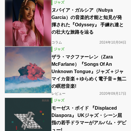
ジャズ
ヌバイア・ガルシア（Nubya
Garcia）の音楽的才能と知見が発
揮された『Odyssey』 手練れ達と
の壮大な旅路を辿る
コラム
2024年10月04日
ジャズ
ザラ・マクファーレン（Zara
McFarlane）『Songs Of An
Unknown Tongue』ジャズ＋ジャ
マイカ音楽＋ゆらめく電子音＝無二
の瞑想音楽!
レビュー
2020年09月17日
ジャズ
モーゼス・ボイド 『Displaced
Diaspora』 UKジャズ・シーン屈
指の若手ドラマーがアルバム・デビ
ュー!