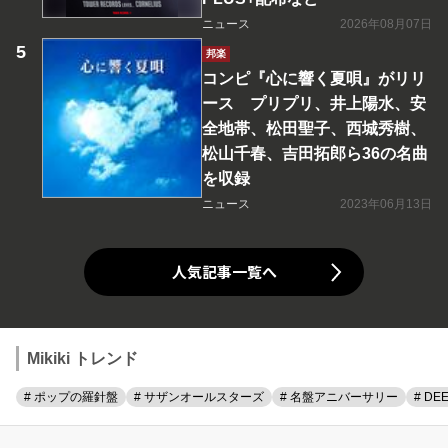
ニュース
2026年08月07日
邦楽
コンピ『心に響く夏唄』がリリ
ース プリプリ、井上陽水、安
全地帯、松田聖子、西城秀樹、
松山千春、吉田拓郎ら36の名曲
を収録
ニュース
2023年06月13日
人気記事一覧へ
Mikiki トレンド
# ポップの羅針盤
# サザンオールスターズ
# 名盤アニバーサリー
# DE