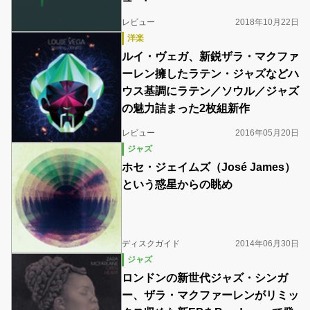
レビュー
2018年10月22日
洋楽
ルイ・ヴェガ、新鋭ザラ・マクファ
ーレン擁したラテン・ジャズなどハ
ウス基調にラテン／ソウル／ジャズ
の魅力詰まった2枚組新作
レビュー
2016年05月20日
ジャズ
ホセ・ジェイムズ（José James）
という惑星からの眺め
ディスクガイド
2014年06月30日
ジャズ
ロンドンの新世代ジャズ・シンガ
ー、ザラ・マクファーレンがリミッ