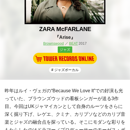
ZARA McFARLANE
『Arise』
Brownswood
／
BEAT
2017
ジャズ
# ジャズボーカル
昨年はルイ・ヴェガの“Because We Love It”での好演も光
っていた、ブラウンズウッドの看板シンガーが送る3作
目。今回はUKジャマイカンとして自身のルーツをさらに
深く掘り下げ、レゲエ、クミナ、カリプソなどのカリブ音
楽とジャズの融合点を探っている。そこにモダンな彩りを
もたらしたのはドラマー／プロデューサーのモーゼス・ボ