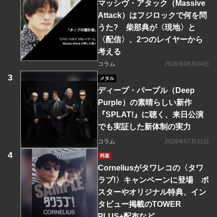
マッシヴ・アタック（Massive
Attack）はフジロックで何を問
うた? 柴那典が〈現地〉と
〈配信〉、2つのレイヤーから
考える
コラム
2026年08月04日
メタル
ディープ・パープル（Deep
Purple）の素晴らしい新作
『SPLAT!』に聴く、来日公演
でも実証した新体制の実力
コラム
2026年07月31日
邦楽
Corneliusがタワレコの〈タワ
ラブ!〉キャンペーンに登場 ポ
スターやオリジナル特典、イン
タビュー掲載のTOWER
PLUS+配布など