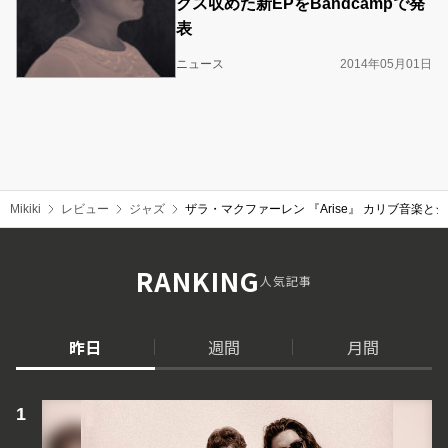
クス収めた新EPをBandcampで発
表
ニュース
2014年05月01日
Mikiki
レビュー
ジャズ
ザラ・マクファーレン 『Arise』 カリブ音楽
RANKING
人気記事
昨日
週間
月間