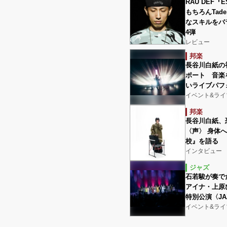
RAU DEF『
もちろんTad
なスキルをバ
4弾
レビュー
邦楽
長谷川白紙の
ポート 音楽
いライブパフ
イベント&ライ
邦楽
長谷川白紙、
〈声〉 身体
校』を語る
インタビュー
ジャズ
石若駿が奏で
アイナ・上原
特別公演〈JAZ
イベント&ライ