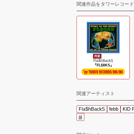
関連作品をタワーレコード
邦楽
Fla$hBackS
『FL$8KS』
関連アーティスト
Fla$hBackS
febb
KID 
jjj