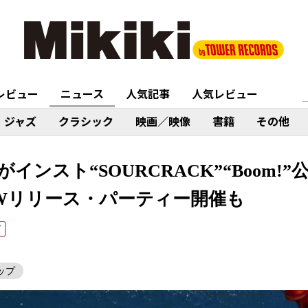
レビュー
ニュース
人気記事
人気レビュー
ジャズ
クラシック
映画／映像
書籍
その他
のjjjがインスト“SOURCRACK”“Boo
のWリリース・パーティー開催も
プ
ップ