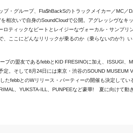
ップ・グループ、
Fla$hBackS
のトラックメイカー／MC／D
oom!”を相次いで自身のSoundCloudで公開。アグレッシヴな
ニューロティックなビートとレイジーなヴォーカル・サンプリング
で、ここにどんなリリックが乗るのか（乗らないのか?）い
グループの盟友である
febb
と
KID FRESINO
に加え、
ISSUGI
、
M
。そして8月24日には東京・渋谷のSOUND MUSEUM V
を発表したfebbとのWリリース・パーティーの開催も決定して
RIMAL
、
YUKSTA-ILL
、
PUNPEE
など豪華! 夏に向けて動きが