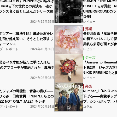
ESCALATE IV』PUNPEEとの絡みは
SUIKEN『THE MOM
e Dustら下の世代との共演も 確か
PUNPEEらが貢献 NI
ランス良く落とし込んだシリーズ第
UNDERGROUND
ロ作!
2024年12月25日
レビュー
邦楽
初ツアー〈魔法学区〉最終公演をレ
長谷川白紙『魔法学校
を飛び越え追いこそうとした凄まじ
の初アルバムにして傑作!
ォーマンス
美帆ら多彩な面々が参
ブ・レポート
2024年10月30日
レビュー
ジャズ
恐るべき才能が新たに手に入れた
『Answer to Rem
へのアプローチが集約された『魔法学
ト第2弾 ジャズの本流
やKID FRESINO
2024年08月08日
レビュー
邦楽
たジャズの可能性、音楽の喜び――
Number_i『No.O 
ひろみ・田島貴男・PUNPEEらとの
下げる――実験ポップ
Z NOT ONLY JAZZ〉をレポ
プ、シンセポップ、バ
ブ・レポート
2024年06月24日
コラム