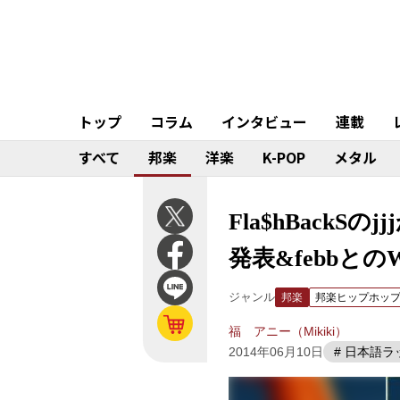
トップ
コラム
インタビュー
連載
すべて
邦楽
洋楽
K-POP
メタル
Fla$hBackS
発表&febbと
ジャンル
邦楽
邦楽ヒップホッ
福 アニー（Mikiki）
2014年06月10日
# 日本語ラ