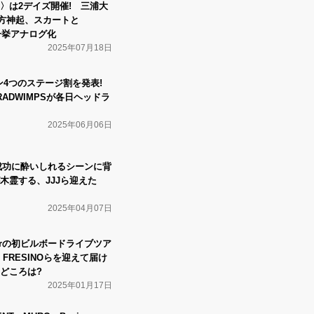
〉は2デイズ開催! 三浦大
、東方神起、スカートと
一挙アナログ化
2025年07月18日
イン4つのステージ割を発表!
RADWIMPSが各日ヘッドラ
2025年06月06日
』成功に酔いしれるシーンに背
木霊する、JJJら迎えた
2025年04月07日
emberの初ビルボードライブツア
 FRESINOらを迎えて届け
どころは?
2025年01月17日