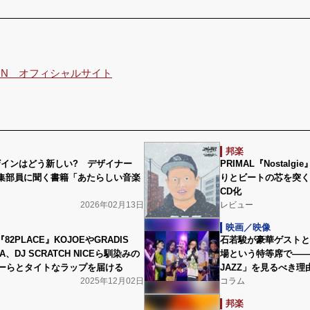
ISION オフィシャルサイト
邦楽
ザインはどう新しい? デザイナー
PRIMAL『Nostal
N編集部員に聞く書籍「あたらしい音楽
りとビートの芯を突く
CD化
2026年02月13日
レビュー
映画／映像
L『82PLACE』KOJOEやGRADIS
石若駿が豪華ゲストと
ZA、DJ SCRATCH NICEら馴染みの
場という特等席で――映画
ーらとタイトなラップを届ける
JAZZ」を見るべき理
2025年12月02日
コラム
邦楽