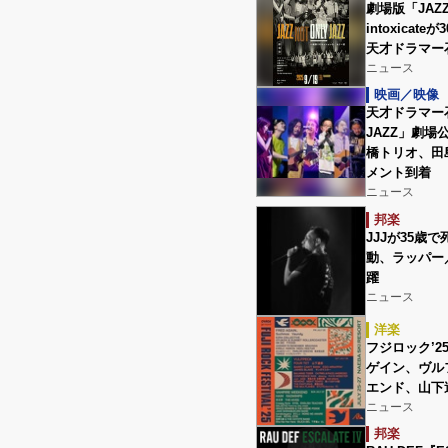
劇場版「JAZZ
intoxica
天才ドラマー
ニュース
映画／映像
天才ドラマー石
JAZZ」劇
橋トリオ、田
メント到着
ニュース
邦楽
JJJが35歳で
動、ラッパー
躍
ニュース
洋楽
フジロック’
ゲイン、ヴル
エンド、山下
ニュース
邦楽