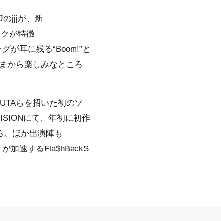
Jの
jjj
が、新
キックが特徴
が耳に残る“Boom!”と
まから楽しみなところ
UTA
らを招いた初のソ
ISIONにて、年初に初作
いる。ほか出演陣も
加速するFla$hBackS