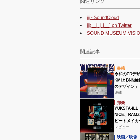
関連リンク
jjj - SoundCloud
jjj(__j_j_j__) on Twitter
SOUND MUSEUM V
関連記事
書籍
令和のCDデ
KMIとBN
のデザイン」
連載
邦楽
YUKSTA-IL
NICE、RAM
ビートメイカ
レビュー
映画／映像