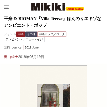
王舟 & BIOMAN『Villa Tereze』ほんのりエキゾな
アンビエント・ポップ
ジャンル
邦楽
その他
邦楽ポップ／ロック
アンビエント／ニューエイジ
出典
bounce
2018 June
田山雄士
2018年06月19日