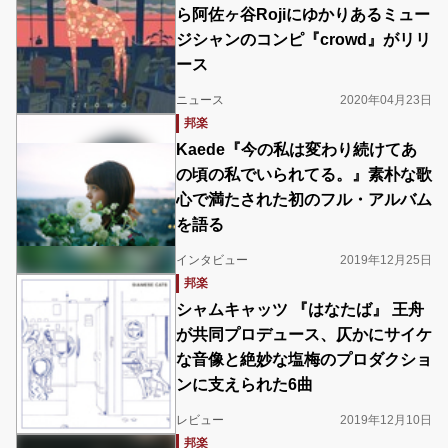
ら阿佐ヶ谷Rojiにゆかりあるミュー
ジシャンのコンピ『crowd』がリリ
ース
ニュース
2020年04月23日
邦楽
Kaede『今の私は変わり続けてあ
の頃の私でいられてる。』素朴な歌
心で満たされた初のフル・アルバム
を語る
インタビュー
2019年12月25日
邦楽
シャムキャッツ 『はなたば』 王舟
が共同プロデュース、仄かにサイケ
な音像と絶妙な塩梅のプロダクショ
ンに支えられた6曲
レビュー
2019年12月10日
邦楽