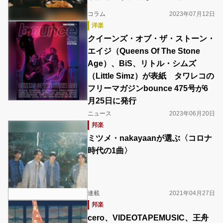
コラム
2023年07月12日
洋楽
クイーンズ・オブ・ザ・ストーン・
エイジ（Queens Of The Stone
Age）、BiS、リトル・シムズ
（Little Simz）が表紙 タワレコの
フリーマガジンbounce 475号が6
月25日に発行
ニュース
2023年06月20日
邦楽
ミツメ・nakayaanが選ぶ〈コロナ
時代の1曲〉
連載
2021年04月27日
邦楽
cero、VIDEOTAPEMUSIC、王舟