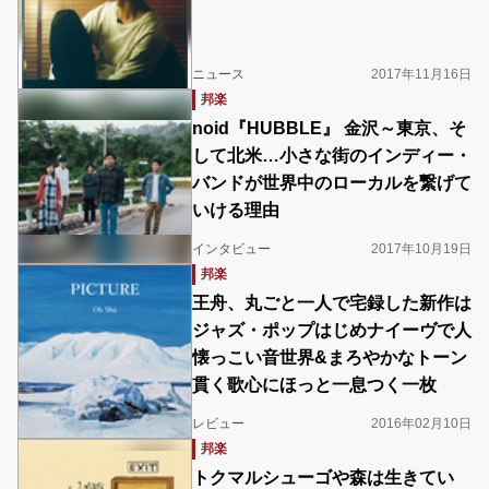
ニュース
2017年11月16日
邦楽
noid『HUBBLE』 金沢～東京、そ
して北米…小さな街のインディー・
バンドが世界中のローカルを繋げて
いける理由
インタビュー
2017年10月19日
邦楽
王舟、丸ごと一人で宅録した新作は
ジャズ・ポップはじめナイーヴで人
懐っこい音世界&まろやかなトーン
貫く歌心にほっと一息つく一枚
レビュー
2016年02月10日
邦楽
トクマルシューゴや森は生きてい