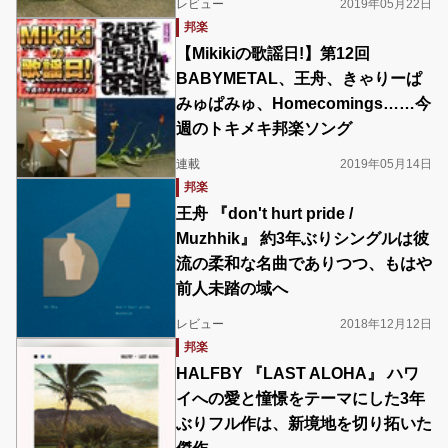
レビュー
2019年05月22日
邦楽
【Mikikiの歌謡日!】第12回
BABYMETAL、王舟、きゃりーぱ
みゅぱみゅ、Homecomings……今
週のトキメキ邦楽ソング
連載
2019年05月14日
邦楽
王舟 『don't hurt pride /
Muzhhik』 約3年ぶりシングルは彼
流の柔和な名曲でありつつ、もはや
前人未踏の域へ
レビュー
2018年12月12日
邦楽
HALFBY 『LAST ALOHA』 ハワ
イへの愛と憧憬をテーマにした3年
ぶりフル作は、新境地を切り拓いた