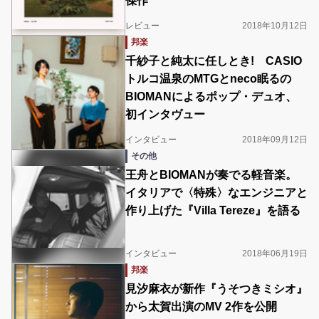
傑作
レビュー
2018年10月12日
邦楽
千紗子と純太に任しとき! CASIO
トルコ温泉のMTGとneco眠るの
BIOMANによるポップ・デュオ、
初インタヴュー
インタビュー
2018年09月12日
その他
王舟とBIOMANが奏でる軽音楽。
イタリアで〈特殊〉なエンジニアと
作り上げた『Villa Tereze』を語る
インタビュー
2018年06月19日
邦楽
見汐麻衣が新作『うそつきミシオ』
から太賀出演のMV 2作を公開