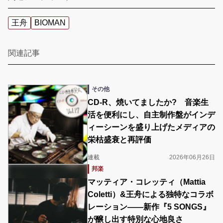
王舟
BIOMAN
関連記事
その他
CD-R、焼いてましたか? 音楽生
活を便利にし、自主制作盤がインデ
ィーシーンを盛り上げたメディアの
栄枯盛衰と再評価
連載
2026年06月26日
邦楽
マッティア・コレッティ（Mattia
Coletti）&王舟による独特なコラボ
レーション――新作『5 SONGS』
が醸し出す特別な心地良さ