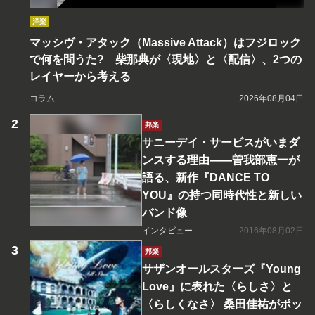
洋楽
マッシヴ・アタック（Massive Attack）はフジロック
で何を問うた? 柴那典が〈現地〉と〈配信〉、2つの
レイヤーから考える
コラム
2026年08月04日
邦楽
サニーデイ・サービスがいまダ
ンスする理由――曽我部恵一が
語る、新作『DANCE TO
YOU』の持つ同時代性と新しい
バンド像
インタビュー
2016年08月02日
邦楽
サザンオールスターズ『Young
Love』に表れた〈らしさ〉と
〈らしくなさ〉 桑田佳祐がポッ