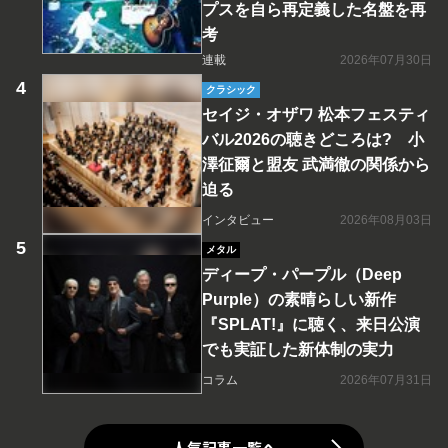
プスを自ら再定義した名盤を再
考
連載
2026年07月30日
クラシック
セイジ・オザワ 松本フェスティ
バル2026の聴きどころは? 小
澤征爾と盟友 武満徹の関係から
迫る
インタビュー
2026年08月03日
メタル
ディープ・パープル（Deep
Purple）の素晴らしい新作
『SPLAT!』に聴く、来日公演
でも実証した新体制の実力
コラム
2026年07月31日
人気記事一覧へ