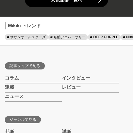
Mikiki トレンド
# サザンオールスターズ
# 名盤アニバーサリー
# DEEP PURPLE
# Num
記事タイプで見る
コラム
インタビュー
連載
レビュー
ニュース
ジャンルで見る
邦楽
洋楽