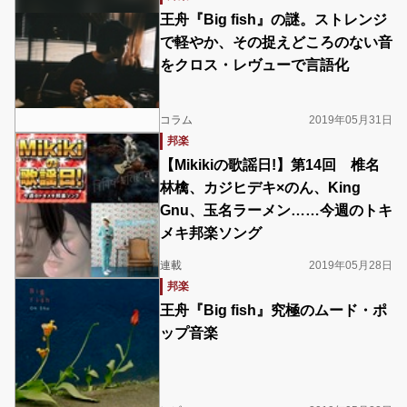
王舟『Big fish』の謎。ストレンジ
で軽やか、その捉えどころのない音
をクロス・レヴューで言語化
コラム
2019年05月31日
邦楽
【Mikikiの歌謡日!】第14回 椎名
林檎、カジヒデキ×のん、King
Gnu、玉名ラーメン……今週のトキ
メキ邦楽ソング
連載
2019年05月28日
邦楽
王舟『Big fish』究極のムード・ポ
ップ音楽