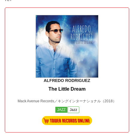
ALFREDO RODRIGUEZ
The Little Dream
Mack Avenue Records／キングインターナショナル
（2018）
JAZZ
Jazz