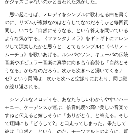
がジャズじゃないのかと言われた気がした。
思い起こせば、メロディをシンプルに歌わせる曲を書く
のに、リズムが複雑なのはどうしてなのだろうかと毎回質
問し、いつも「自然にそうなる」という答えを聞いている
ような気がする。《ファンタナメラ》をギトギトにアレン
ジして演奏したかと思うと、とてもシンプルに《ベサメ・
ムーチョ》を歌いあげる。ルンバやソン、キューバの伝統
音楽やポピュラー音楽に真摯に向き合う姿勢も「自然とそ
うなる」からなのだろう。次から次ぎへと湧いてくるナ
ゼ? という質問は、次から次へと空振りにおわり、同じ謎
が繰り返される。
シンプルなメロディを、あなたらしいわかりやすいハー
モニー、ケーデンスが運ぶ、倍音純度の高い美しい音楽で
すねと伝えると嬉しそうに「ありがとう」と答える。そし
て迂闊にも「どうして?」と口走ってしまった。果たして
彼は「自然と」という、のだ。モーツァルトのように、賢