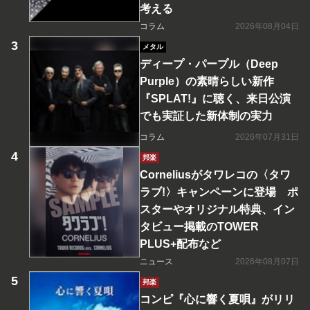
考える
コラム
2026年08月04日
メタル
ディープ・パープル（Deep
Purple）の素晴らしい新作
『SPLAT!』に聴く、来日公演
でも実証した新体制の実力
コラム
2026年07月31日
邦楽
Corneliusがタワレコの〈タワ
ラブ!〉キャンペーンに登場 ポ
スターやオリジナル特典、イン
タビュー掲載のTOWER
PLUS+配布など
ニュース
2026年08月07日
邦楽
コンピ『心に響く夏唄』がリリ