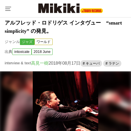
アルフレッド・ロドリゲス インタヴュー “smart
simplicity” の発見。
ジャンル
ジャズ
ワールド
出典
intoxicate
2018 June
高見一樹
2018年08月17日
interview & text
# キューバ
# ラテン