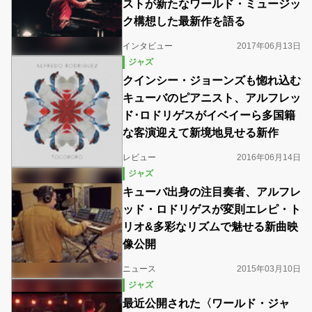
ストが新たなワールド・ミュージッ
ク構想した最新作を語る
インタビュー
2017年06月13日
ジャズ
クインシー・ジョーンズも惚れ込む
キューバのピアニスト、アルフレッ
ド･ロドリゲスがイベイーら多国籍
な客演迎えて新境地見せる新作
レビュー
2016年06月14日
ジャズ
キューバ出身の注目奏者、アルフレ
ッド・ロドリゲスが変則エレピ・ト
リオ&多彩なリズムで魅せる新曲映
像公開
ニュース
2015年03月10日
ジャズ
最近公開された〈ワールド・ジャ