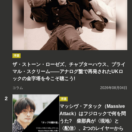
洋楽
ザ・ストーン・ローゼズ、チャプターハウス、プライ
マル・スクリーム――アナログ盤で再発されたUKロ
ックの金字塔を今こそ聴こう!
コラム
2026年08月04日
洋楽
マッシヴ・アタック（Massive
Attack）はフジロックで何を問
うた? 柴那典が〈現地〉と
〈配信〉、2つのレイヤーから