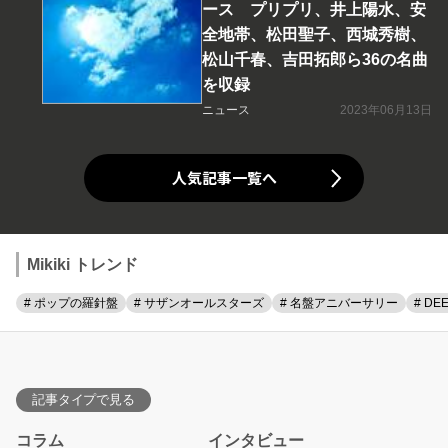
ース プリプリ、井上陽水、安
全地帯、松田聖子、西城秀樹、
松山千春、吉田拓郎ら36の名曲
を収録
ニュース
2023年06月13日
人気記事一覧へ
Mikiki トレンド
# ポップの羅針盤
# サザンオールスターズ
# 名盤アニバーサリー
# DE
記事タイプで見る
コラム
インタビュー