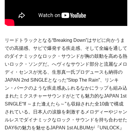
リードトラックとなる“Breaking Down”はサビに向かうま
での高揚感、サビで爆発する疾走感、そして全編を通して
のダイナミックなロック・サウンドが胸の鼓動を高める熱
いロック・ソングだ。へヴィなサウンド部分と流麗なメロ
ディ・センスが光る、生形真一氏プロデュースも納得の
JAPAN 2nd SINGLEとなった“Stop The Rain”、リンキ
ン・パークのような疾走感あふれるなかにラップも組み込
まれたミクスチャーサウンドがとても魅力的なJAPAN 1st
SINGLE“If ～また逢えたら～”も収録された全10曲で構成
されている。日本人の涙腺を刺激するメロディーやジャン
ルレスでダイナミックなロック・サウンドを持ち合わせた
DAY6の魅力を魅せるJAPAN 1st ALBUMが『UNLOCK』