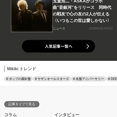
玉置浩二・ASKAがコラボ
曲“音銀河”をリリース 同時代
の戦友で心の友の2人が伝える
〈いつもこの世は愛しかない〉
ニュース
2026年08月08日
人気記事一覧へ
Mikiki トレンド
# ポップの羅針盤
# サザンオールスターズ
# 名盤アニバーサリー
# DE
記事タイプで見る
コラム
インタビュー