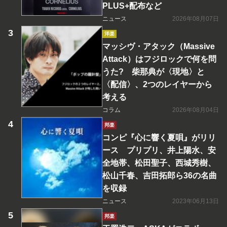
PLUS+配布など
ニュース
2026年08月07日
洋楽
マッシヴ・アタック（Massive
Attack）はフジロックで何を問
うた? 柴那典が〈現地〉と
〈配信〉、2つのレイヤーから
考える
コラム
2026年08月04日
邦楽
コンピ『心に響く夏唄』がリリ
ース プリプリ、井上陽水、安
全地帯、松田聖子、西城秀樹、
松山千春、吉田拓郎ら36の名曲
を収録
ニュース
2023年06月13日
邦楽