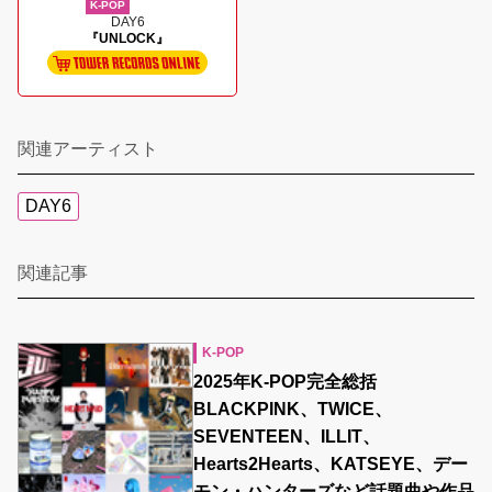
K-POP
DAY6
『UNLOCK』
関連アーティスト
DAY6
関連記事
K-POP
2025年K-POP完全総括
BLACKPINK、TWICE、
SEVENTEEN、ILLIT、
Hearts2Hearts、KATSEYE、デー
モン・ハンターズなど話題曲や作品