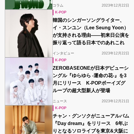
コラム
2023年12月22日
K-POP
韓国のシンガーソングライター、
イ・スンユン（Lee Seung Yoon）
が支持される理由――初来日公演を
振り返って語る日本でのあれこれ
インタビュー
2023年12月22日
K-POP
ZEROBASEONEが日本デビューシ
ングル『ゆらゆら -運命の花-』を3
月にリリース K-POPボーイズグ
ループの超大型新人が登場
ニュース
2023年12月21日
K-POP
チャン・グンソクがニューアルバム
『Day dream』をリリース 6年ぶ
りとなるソロライブを東京&大阪に