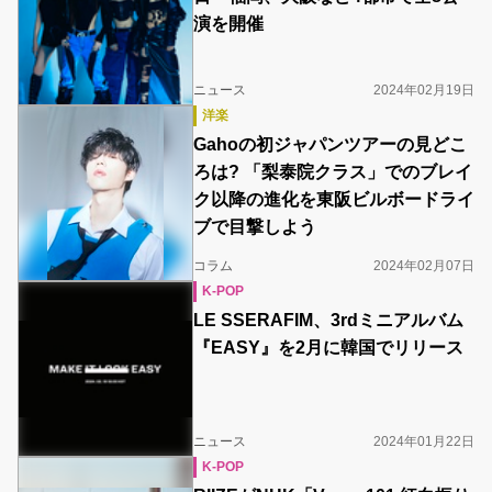
演を開催
ニュース
2024年02月19日
洋楽
Gahoの初ジャパンツアーの見どこ
ろは? 「梨泰院クラス」でのブレイ
ク以降の進化を東阪ビルボードライ
ブで目撃しよう
コラム
2024年02月07日
K-POP
LE SSERAFIM、3rdミニアルバム
『EASY』を2月に韓国でリリース
ニュース
2024年01月22日
K-POP