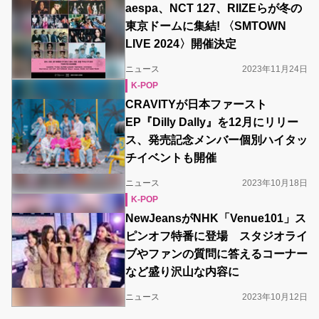
aespa、NCT 127、RIIZEらが冬の
東京ドームに集結! 〈SMTOWN
LIVE 2024〉開催決定
ニュース
2023年11月24日
K-POP
CRAVITYが日本ファースト
EP『Dilly Dally』を12月にリリー
ス、発売記念メンバー個別ハイタッ
チイベントも開催
ニュース
2023年10月18日
K-POP
NewJeansがNHK「Venue101」ス
ピンオフ特番に登場 スタジオライ
ブやファンの質問に答えるコーナー
など盛り沢山な内容に
ニュース
2023年10月12日