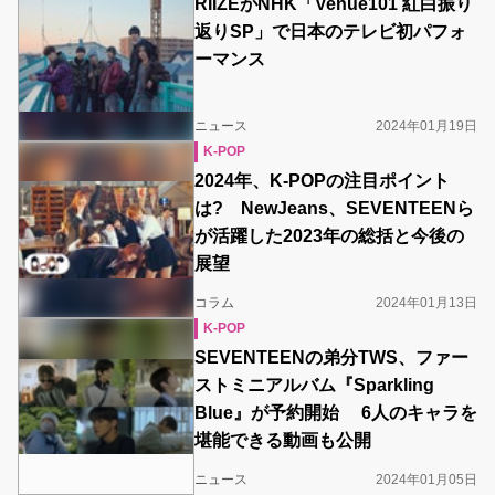
RIIZEがNHK「Venue101 紅白振り
返りSP」で日本のテレビ初パフォ
ーマンス
ニュース
2024年01月19日
K-POP
2024年、K-POPの注目ポイント
は? NewJeans、SEVENTEENら
が活躍した2023年の総括と今後の
展望
コラム
2024年01月13日
K-POP
SEVENTEENの弟分TWS、ファー
ストミニアルバム『Sparkling
Blue』が予約開始 6人のキャラを
堪能できる動画も公開
ニュース
2024年01月05日