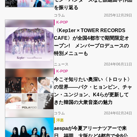
を振り返る
コラム
2025年12月29日
K-POP
〈Kep1er × TOWER RECORDS
CAFE〉が全国4都市で期間限定オ
ープン! メンバープロデュースの
特別メニューも
ニュース
2024年06月11日
K-POP
今こそ知りたい奥深い〈トロット〉
の世界――パク・ヒョンビン、チャ
ン・ユンジョン、K4らが更新して
きた韓国の大衆音楽の魅力
コラム
2024年02月24日
洋楽
aespaが今夏アリーナツアーで来
日 福岡、大阪など4都市で全8公