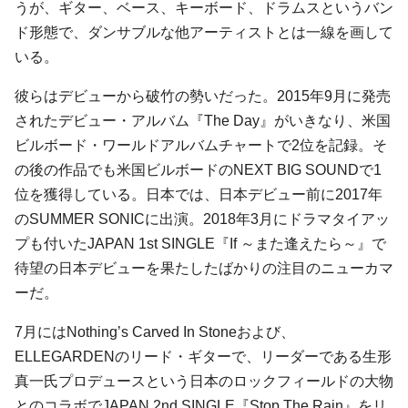
うが、ギター、ベース、キーボード、ドラムスというバン
ド形態で、ダンサブルな他アーティストとは一線を画して
いる。
彼らはデビューから破竹の勢いだった。2015年9月に発売
されたデビュー・アルバム『The Day』がいきなり、米国
ビルボード・ワールドアルバムチャートで2位を記録。そ
の後の作品でも米国ビルボードのNEXT BIG SOUNDで1
位を獲得している。日本では、日本デビュー前に2017年
のSUMMER SONICに出演。2018年3月にドラマタイアッ
プも付いたJAPAN 1st SINGLE『If ～また逢えたら～』で
待望の日本デビューを果たしたばかりの注目のニューカマ
ーだ。
7月にはNothing’s Carved In Stoneおよび、
ELLEGARDENのリード・ギターで、リーダーである生形
真一氏プロデュースという日本のロックフィールドの大物
とのコラボでJAPAN 2nd SINGLE『Stop The Rain』をリ