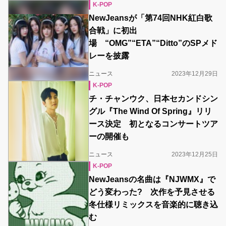
K-POP
NewJeansが「第74回NHK紅白歌
合戦」に初出
場 “OMG”“ETA”“Ditto”のSPメド
レーを披露
ニュース
2023年12月29日
K-POP
チ・チャンウク、日本セカンドシン
グル『The Wind Of Spring』リリ
ース決定 初となるコンサートツア
ーの開催も
ニュース
2023年12月25日
K-POP
NewJeansの名曲は『NJWMX』で
どう変わった? 次作を予見させる
冬仕様リミックスを音楽的に聴き込
む