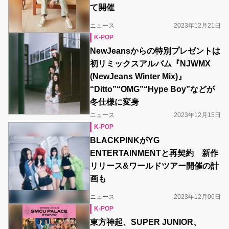
て開催
ニュース
2023年12月21日
K-POP
NewJeansからの特別プレゼントは
初リミックスアルバム『NJWMX
(NewJeans Winter Mix)』
“Ditto”“OMG”“Hype Boy”などが
冬仕様に変身
ニュース
2023年12月15日
K-POP
BLACKPINKがYG
ENTERTAINMENTと再契約 新作
リリース&ワールドツアー開催の計
画も
ニュース
2023年12月06日
K-POP
東方神起、SUPER JUNIOR、