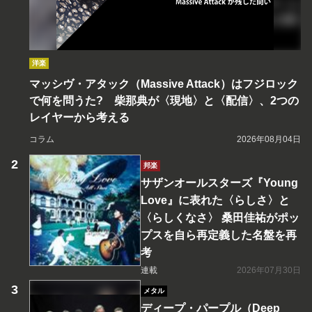
洋楽
マッシヴ・アタック（Massive Attack）はフジロック
で何を問うた? 柴那典が〈現地〉と〈配信〉、2つの
レイヤーから考える
コラム
2026年08月04日
邦楽
サザンオールスターズ『Young
Love』に表れた〈らしさ〉と
〈らしくなさ〉 桑田佳祐がポッ
プスを自ら再定義した名盤を再
考
連載
2026年07月30日
メタル
ディープ・パープル（Deep