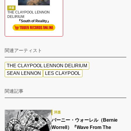
洋楽
THE CLAYPOOL LENNON
DELIRIUM
『South of Reality』
関連アーティスト
THE CLAYPOOL LENNON DELIRIUM
SEAN LENNON
LES CLAYPOOL
関連記事
洋楽
バーニー・ウォーレル（Bernie
Worrell）『Wave From The