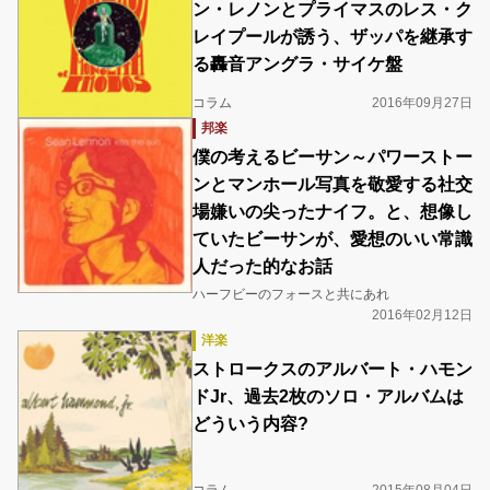
ン・レノンとプライマスのレス・ク
レイプールが誘う、ザッパを継承す
る轟音アングラ・サイケ盤
コラム
2016年09月27日
邦楽
僕の考えるビーサン～パワーストー
ンとマンホール写真を敬愛する社交
場嫌いの尖ったナイフ。と、想像し
ていたビーサンが、愛想のいい常識
人だった的なお話
ハーフビーのフォースと共にあれ
2016年02月12日
洋楽
ストロークスのアルバート・ハモン
ドJr、過去2枚のソロ・アルバムは
どういう内容?