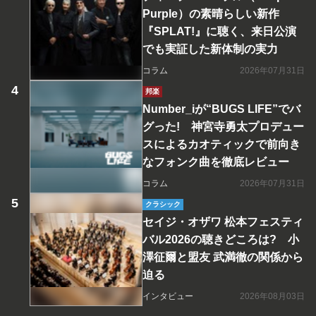
Purple）の素晴らしい新作
『SPLAT!』に聴く、来日公演
でも実証した新体制の実力
コラム
2026年07月31日
邦楽
Number_iが“BUGS LIFE”でバ
グった! 神宮寺勇太プロデュー
スによるカオティックで前向き
なフォンク曲を徹底レビュー
コラム
2026年07月31日
クラシック
セイジ・オザワ 松本フェスティ
バル2026の聴きどころは? 小
澤征爾と盟友 武満徹の関係から
迫る
インタビュー
2026年08月03日