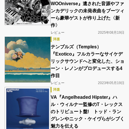
WOOniverse』遺された音源やファ
ンカデリックの未発表曲をブーツィ
ーら豪華ゲストが作り上げた〈新
作〉
レビュー
2025年08月19日
洋楽
テンプルズ（Temples）
『Exotico』フルカラーなサイケデ
リックサウンドへと変化した、ショ
ーン・レノンがプロデュースする4
作目
レビュー
2023年05月19日
洋楽
VA『Angelheaded Hipster』ハ
ル・ウィルナー監修のT・レックス
のトリビュート盤! トッド・ラン
グレンやニック・ケイヴらがシブく
魅力を伝える