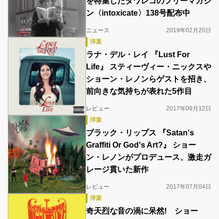
を特集したタワレコのフリーマガジ
ン〈intoxicate〉138号配布中
ニュース
2019年02月20日
洋楽
ラナ・デル・レイ 『Lust For
Life』 スティーヴィー・ニックスや
ショーン・レノンらゲストを招き、
前向きな気持ちが表れた5作目
レビュー
2017年09月12日
洋楽
ブラック・リップス 『Satan's
Graffiti Or God's Art?』 ショー
ン・レノンがプロデュース、激走ガ
レージ貫いた新作
レビュー
2017年07月04日
洋楽
奇天烈な音の渦に呆然! ショー