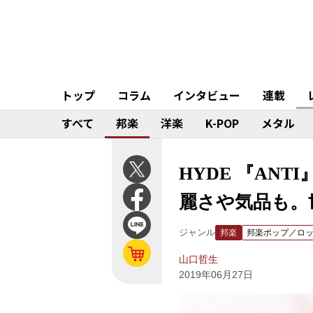
トップ
コラム
インタビュー
連載
すべて
邦楽
洋楽
K-POP
メタル
HYDE 『AN
麗さや気品も。
ジャンル
邦楽
邦楽ポップ／ロ
山口哲生
2019年06月27日