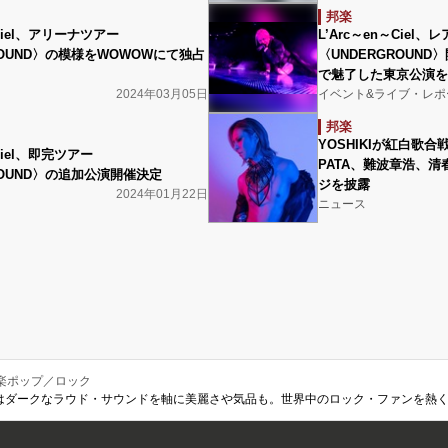
邦楽
〜Ciel、アリーナツアー
L’Arc～en～Cie
ROUND〉の模様をWOWOWにて独占
〈UNDERGROUN
で魅了した東京公演を
2024年03月05日
イベント&ライブ・レポ
邦楽
YOSHIKIが紅白歌合
〜Ciel、即完ツアー
PATA、難波章浩、
ROUND〉の追加公演開催決定
ジを披露
2024年01月22日
ニュース
楽ポップ／ロック
ぶり新作はダークなラウド・サウンドを軸に美麗さや気品も。世界中のロック・ファンを熱