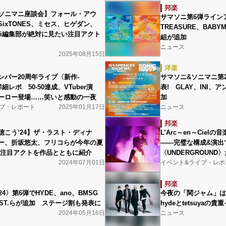
邦楽
ソニマニ座談会】フォール・アウ
サマソニ第6弾ライン
ixTONES、ミセス、ヒゲダン、
TREASURE、BABYM
ikiki編集部が絶対に見たい注目アクト
組が追加
ニュース
2025年08月15日
洋楽
ンバー20周年ライブ〈新作-
サマソニ&ソニマニ第
〉詳細レポ 50-50達成、VTuber演
表! GLAY、INI、
ーロー登場……笑いと感動の一夜
加
ブ・レポート
2025年01月17日
ニュース
邦楽
聴こう’24】ザ・ラスト・ディナ
L’Arc～en～Cie
ー、折坂悠太、フリコらが今年の夏
――完璧な構成&演出
 注目アクトを作品とともに紹介
〈UNDERGROUN
2024年07月01日
イベント&ライブ・レポ
邦楽
4〉第6弾でHYDE、ano、BMSG
今夜の「関ジャム」はL’
EST.らが追加 ステージ割も発表に
hydeとtetsuya
2024年05月16日
ニュース