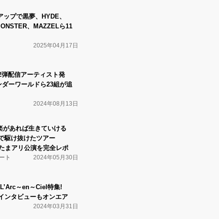
アップで黒夢、HYDE、
ONSTER、MAZZELら11
2025年04月17日
2弾配信アーティスト発
アンダーワールドら23組が追
2024年08月13日
lの音楽があれば生きていける
で駆け抜けたツアー
D〉たまアリ公演を完全レポ
ート
2024年05月30日
Arc～en～Ciel特集!
の貴重インタビューもオンエア
2024年03月31日