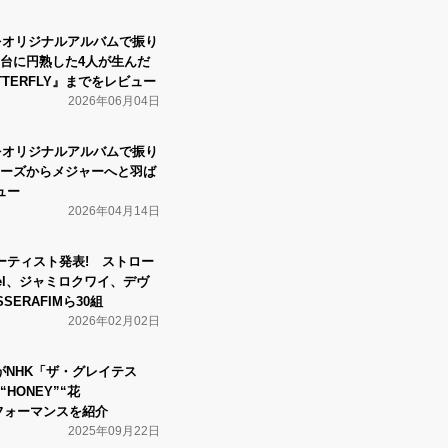
の35年をオリジナルアルバムで振り
を舞台に円熟した4人が生んだ
TTERFLY』までをレビュー
2026年06月04日
の35年をオリジナルアルバムで振り
ンディーズからメジャーへと羽ば
ュー
2026年04月14日
ーティスト発表! ストロー
Ciel、ジャミロクワイ、デヴ
SERAFIMら30組
2026年02月02日
特集がNHK「ザ・グレイテス
HONEY”“花
パフォーマンスを紹介
2025年09月22日