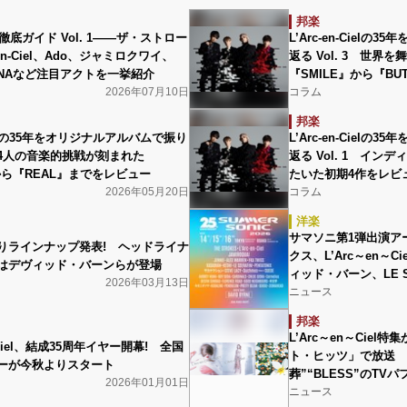
邦楽
6徹底ガイド Vol. 1――ザ・ストロー
L’Arc-en-Ciel
-en-Ciel、Ado、ジャミロクワイ、
返る Vol. 3 世界
HANAなど注目アクトを一挙紹介
『SMILE』から『BU
2026年07月10日
コラム
邦楽
-Cielの35年をオリジナルアルバムで振り
L’Arc-en-Ciel
 2 4人の音楽的挑戦が刻まれた
返る Vol. 1 イ
から『REAL』までをレビュー
たいた初期4作をレビ
2026年05月20日
コラム
洋楽
サマソニ第1弾出演ア
りラインナップ発表! ヘッドライナ
クス、L’Arc～en～
はデヴィッド・バーンらが登場
ィッド・バーン、LE S
2026年03月13日
ニュース
邦楽
L’Arc～en～Ciel
～Ciel、結成35周年イヤー開幕! 全国
ト・ヒッツ」で放送 “
ーが今秋よりスタート
葬”“BLESS”のTV
2026年01月01日
ニュース