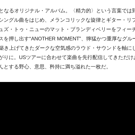
りとなるオリジナル・アルバム。〈精力的〉という言葉では
シングル曲をはじめ、メランコリックな旋律とギター・リ
ズ・トゥ・ニューのマット・ブランディベリーをフィーチャー
押し出す“ANOTHER MOMENT”、獰猛かつ重厚なグルー
PSで築き上げてきたダークな空気感のラウド・サウンドを軸
がりに。USツアーに合わせて楽曲を先行配信してきただけ
んとする野心、意思、矜持に満ち溢れた一枚だ。