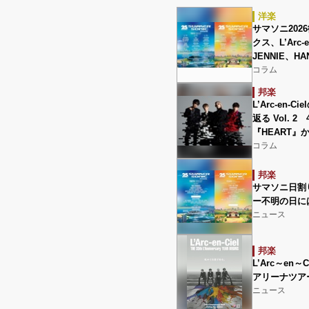
洋楽
サマソニ202
クス、L’Arc
JENNIE、
コラム
邦楽
L’Arc-en
返る Vol.
『HEART』
コラム
邦楽
サマソニ日割
ー不明の日に
ニュース
邦楽
L’Arc～en
アリーナツア
ニュース