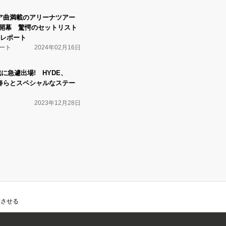
l、レア曲満載のアリーナツアー
D〉開幕 驚愕のセットリスト
レポート
ート
2024年02月16日
戦に急遽出場! HYDE、
清春らとスペシャルなステー
2023年12月28日
くさせる