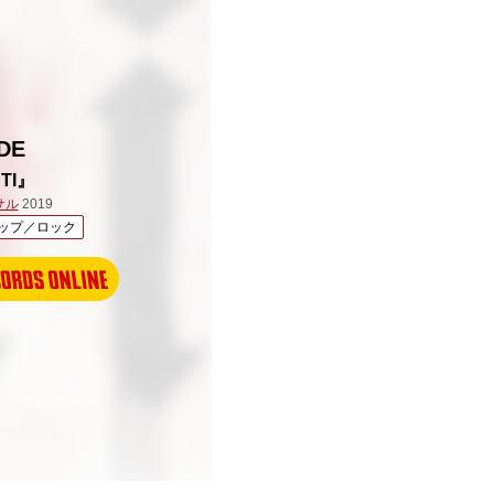
DE
TI』
サル
2019
ップ／ロック