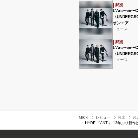
邦楽
L’Arc〜en
〈UNDERG
オンエア
ニュース
邦楽
L’Arc〜en
〈UNDERG
ニュース
Mikiki
レビュー
邦楽
邦
HYDE 『ANTI』 13年