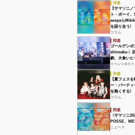
洋楽
【サマソニ／
ト・ボーイ、S
aespaらM
を語り合う!
コラム
邦楽
ゴールデンボ
shinsaku-
劇、大食いヒ
イベント&ライ
洋楽
【夏フェスを
ー・パーティ
を熱くする!
コラム
邦楽
〈サマソニ202
POSSE、W
ニュース