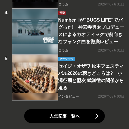
コラム
2026年07月31日
邦楽
Number_iが“BUGS LIFE”でバ
グった! 神宮寺勇太プロデュー
スによるカオティックで前向き
なフォンク曲を徹底レビュー
コラム
2026年07月31日
クラシック
セイジ・オザワ 松本フェスティ
バル2026の聴きどころは? 小
澤征爾と盟友 武満徹の関係から
迫る
インタビュー
2026年08月03日
人気記事一覧へ