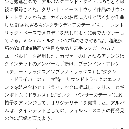
ンも秀逸なので、アルバムのエンド・タイトルのごとく最
後に収録された。クリント・イーストウッド作品のサウン
ド・トラックからは、カイルのお気に入りと語る父が作曲
した“許されざるもの-クラウディアのテーマ”も、エレクト
リック・ベースでメロディを慈しむように奏でカヴァーし
ている。ミシェル・ルグランの“風のささやき”は、超絶技
巧のYouTube動画で注目を集めた若手シンガーのカミー
ユ・ベルドーを起用した。カヴァーの肝となるアレンジは
クインテットのメンバーも手掛け、ブランドン・アレン
（テナー・サックス／ソプラノ・サックス）は“タクシ
ー・ドライバーのテーマ”を、サウンドトラックのエレメ
ンツを組み合わせてドラマチックに構成し、クリス・ヒギ
ンボトム（ドラムス）は“ピンク・バンサーのテーマ”に変
拍子をアレンジして、オリジナリティを発揮した。アルバ
ムは、クインテットとしての、フィルム・スコアの再発見
の旅の記録と言えよう。