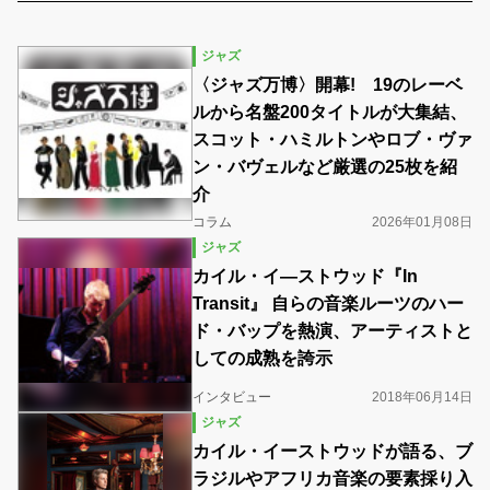
ジャズ
〈ジャズ万博〉開幕! 19のレーベ
ルから名盤200タイトルが大集結、
スコット・ハミルトンやロブ・ヴァ
ン・バヴェルなど厳選の25枚を紹
介
コラム
2026年01月08日
ジャズ
カイル・イ―ストウッド『In
Transit』 自らの音楽ルーツのハー
ド・バップを熱演、アーティストと
しての成熟を誇示
インタビュー
2018年06月14日
ジャズ
カイル・イーストウッドが語る、ブ
ラジルやアフリカ音楽の要素採り入