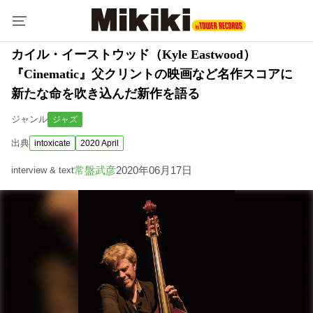
カイル・イーストウッド（Kyle Eastwood）
『Cinematic』父クリントの映画など名作スコアに
新たな命を吹き込んだ新作を語る
ジャンル
ジャズ
出典
intoxicate
2020 April
常盤武彦
2020年06月17日
interview & text