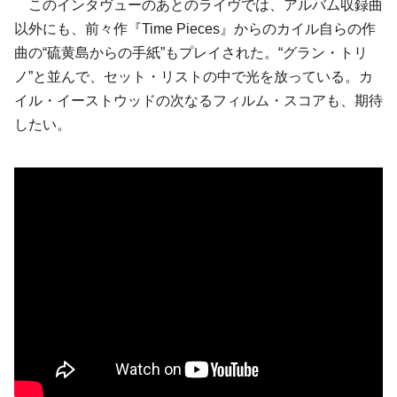
このインタヴューのあとのライヴでは、アルバム収録曲
以外にも、前々作『Time Pieces』からのカイル自らの作
曲の“硫黄島からの手紙”もプレイされた。“グラン・トリ
ノ”と並んで、セット・リストの中で光を放っている。カ
イル・イーストウッドの次なるフィルム・スコアも、期待
したい。