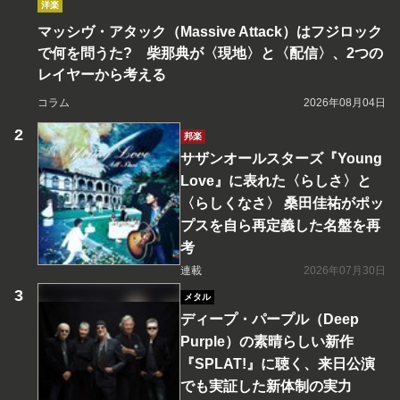
洋楽
マッシヴ・アタック（Massive Attack）はフジロック
で何を問うた? 柴那典が〈現地〉と〈配信〉、2つの
レイヤーから考える
コラム
2026年08月04日
邦楽
サザンオールスターズ『Young
Love』に表れた〈らしさ〉と
〈らしくなさ〉 桑田佳祐がポッ
プスを自ら再定義した名盤を再
考
連載
2026年07月30日
メタル
ディープ・パープル（Deep
Purple）の素晴らしい新作
『SPLAT!』に聴く、来日公演
でも実証した新体制の実力