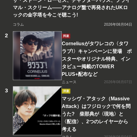
ザ・ストーン・ローゼズ、チャプターハウス、プライ
マル・スクリーム――アナログ盤で再発されたUKロ
ックの金字塔を今こそ聴こう!
コラム
2026年08月04日
邦楽
Corneliusがタワレコの〈タワ
ラブ!〉キャンペーンに登場 ポ
スターやオリジナル特典、イン
タビュー掲載のTOWER
PLUS+配布など
ニュース
2026年08月07日
洋楽
マッシヴ・アタック（Massive
Attack）はフジロックで何を問
うた? 柴那典が〈現地〉と
〈配信〉、2つのレイヤーから
考える