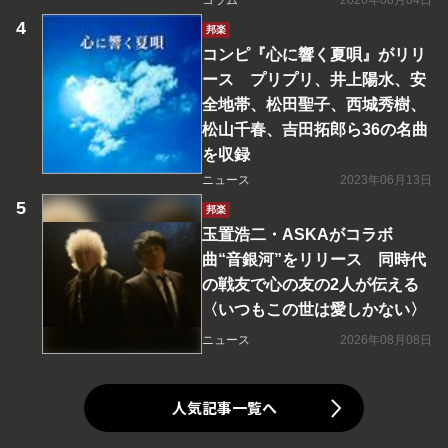
コラム
2026年08月04日
邦楽
コンピ『心に響く夏唄』がリリ
ース プリプリ、井上陽水、安
全地帯、松田聖子、西城秀樹、
松山千春、吉田拓郎ら36の名曲
を収録
ニュース
2023年06月13日
邦楽
玉置浩二・ASKAがコラボ
曲“音銀河”をリリース 同時代
の戦友で心の友の2人が伝える
〈いつもこの世は愛しかない〉
ニュース
2026年08月08日
人気記事一覧へ