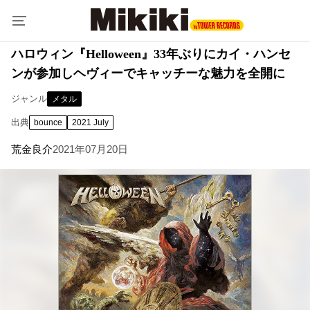
ハロウィン『Helloween』33年ぶりにカイ・ハンセ
ンが参加しヘヴィーでキャッチーな魅力を全開に
ジャンル
メタル
出典
bounce
2021 July
荒金良介
2021年07月20日