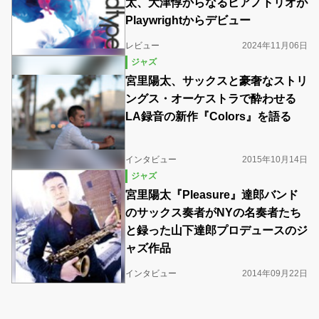
太、大津惇からなるピアノトリオが
Playwrightからデビュー
レビュー
2024年11月06日
ジャズ
宮里陽太、サックスと豪奢なストリ
ングス・オーケストラで酔わせる
LA録音の新作『Colors』を語る
インタビュー
2015年10月14日
ジャズ
宮里陽太『Pleasure』達郎バンド
のサックス奏者がNYの名奏者たち
と録った山下達郎プロデュースのジ
ャズ作品
インタビュー
2014年09月22日