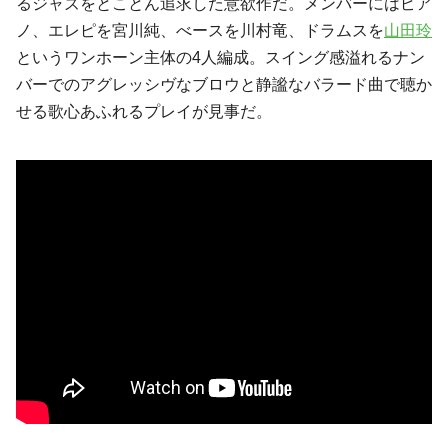
るジャズをとことん追求した意欲作だ。メンバーにはピア
ノ、エレピを宮川純、べースを川村竜、ドラムスを
山田玲
というワンホーン主体の4人編成。スイング感溢れるナン
バーでのアグレッシヴなブロウと静謐なバラード曲で聴か
せる歌心あふれるプレイが見事だ。