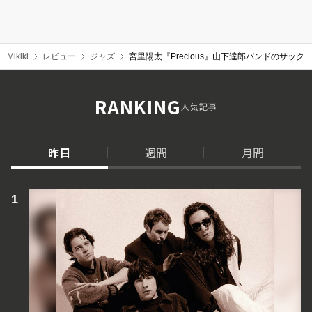
Mikiki
レビュー
ジャズ
宮里陽太『Precious』山下達郎バンドのサッ
RANKING
人気記事
昨日
週間
月間