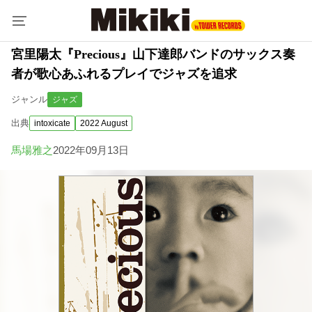
宮里陽太『Precious』山下達郎バンドのサックス奏
者が歌心あふれるプレイでジャズを追求
ジャンル
ジャズ
出典
intoxicate
2022 August
馬場雅之
2022年09月13日