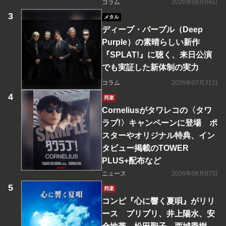
コラム
2026年08月04日
メタル
ディープ・パープル（Deep
Purple）の素晴らしい新作
『SPLAT!』に聴く、来日公演
でも実証した新体制の実力
コラム
2026年07月31日
邦楽
Corneliusがタワレコの〈タワ
ラブ!〉キャンペーンに登場 ポ
スターやオリジナル特典、イン
タビュー掲載のTOWER
PLUS+配布など
ニュース
2026年08月07日
邦楽
コンピ『心に響く夏唄』がリリ
ース プリプリ、井上陽水、安