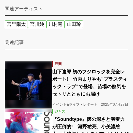
関連アーティスト
宮里陽太
宮川純
川村竜
山田玲
関連記事
邦楽
山下達郎 初のフジロックを完全レ
ポート! 竹内まりやも“プラスティ
ック・ラブ”で登場、苗場の熱気を
セトリとともにお届け
イベント&ライブ・レポート
2025年07月27日
ジャズ
『Soundtype』懐の深さと演奏力
が圧倒的! 河野祐亮、小美濃悠