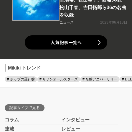
全地帯、松田聖子、西城秀樹、
松山千春、吉田拓郎ら36の名曲
を収録
ニュース
2023年06月13日
人気記事一覧へ
Mikiki トレンド
# ポップの羅針盤
# サザンオールスターズ
# 名盤アニバーサリー
# DE
記事タイプで見る
コラム
インタビュー
連載
レビュー