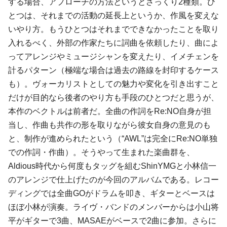
する場合、アプローチの方法というとざっくり2種類。ひ
とつは、それまでの活動の延長上というか、作風を変えな
いやり方。もうひとつはそれまでできなかったことを取り
入れるべく、外部の作家たちに詞曲を依頼したり、曲によ
ってアレンジやミュージシャンを変えたり、イメチェンを
計るパターン（極端な場合は過去の路線を封印するケース
も）。ヴォーカリストとしての魅力や変化を引き出すこと
だけが目的なら後者のやり方も手段のひとつだと思うが、
本作のベクトルは前者だ。全曲の作詞をRe:NO自身が担
当し、作曲も共作の形を取りながら彼女自身の意見のも
と、制作が進められたという（“AWL”は完全にRe:NO単独
での作詞・作曲）。そうやって生まれた楽曲群を、
Aldious時代から何度もタッグを組むShinYMGと小林信一
のアレンジで仕上げたのが今回のアルバムである。レコー
ディングでは全曲GOがドラムを叩き、ギターとベースは
ほぼ小林が演奏。ライヴ・バンドのメンバーからは小山将
平がギターで3曲、MASAEがベースで2曲に参加。さらに