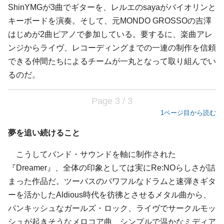
ShinYMGが3曲でギターを、レルエのsayaがバイオリンと
キーボードを演奏。そして、元MONDO GROSSOの吉澤
はじめが2曲ピアノで参加している。要するに、楽曲アレ
ンジからライヴ、レコーディングまでの一連の制作を信頼
できる仲間たちによるチームが一丸となって取り組んでい
るのだ。
Page 3 / 3
1ページ目から読む
夢を追い続けること
こうしてバンド・サウンドを軸に制作された
『Dreamer』、全体の印象としては実にRe:NOらしさが詰
まった作品だ。ツーバスのパワフルなドラムと速弾きギタ
ーを活かしたAldious時代を彷彿とさせるメタル曲から、
パンキッシュなガールズ・ロック、ライヴでサークルモッ
シュが起きそうなメロコア曲、シンプルで温かなミディア