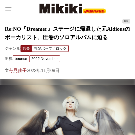
Re:NO『Dreamer』ステージに帰還した元Aldiousの
ボーカリスト、圧巻のソロアルバムに迫る
ジャンル
邦楽
邦楽ポップ／ロック
出典
bounce
2022 November
舟見佳子
2022年11月08日
文