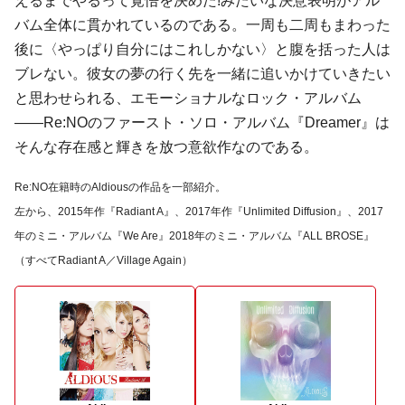
えるまでやるって覚悟を決めた!みたいな決意表明がアル
バム全体に貫かれているのである。一周も二周もまわった
後に〈やっぱり自分にはこれしかない〉と腹を括った人は
ブレない。彼女の夢の行く先を一緒に追いかけていきたい
と思わせられる、エモーショナルなロック・アルバム
――Re:NOのファースト・ソロ・アルバム『Dreamer』は
そんな存在感と輝きを放つ意欲作なのである。
Re:NO在籍時のAldiousの作品を一部紹介。
左から、2015年作『Radiant A』、2017年作『Unlimited Diffusion』、2017
年のミニ・アルバム『We Are』2018年のミニ・アルバム『ALL BROSE』
（すべてRadiant A／Village Again）