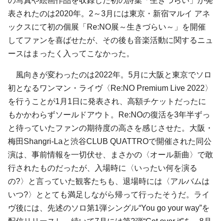
の写真や絵画作品を収録した初の詩集「生きづらい」が発
表されたのは2020年。2～3月には東京・新宿マルイ アネ
ックスにて初の個展「Re:NO展～生きづらい～」を開催
してファンを喜ばせたが、その後も音楽活動に関するニュ
ースはまったく入ってこなかった。
風向きが変わったのは2022年。5月に大阪と東京でソロ
初となるワンマン・ライヴ〈Re:NO Premium Live 2022〉
を行うことが1月1日に発表され、高額チケットだったに
もかかわらずソールドアウト。Re:NOの復活を3年半ずっ
と待っていたファンの期待度の高さを感じさせた。大阪・
梅田Shangri-Laと渋谷CLUB QUATTROで開催された同公
演は、事前情報を一切伏せ、まさかの〈オール新曲〉で敢
行されたものだったが、入場時に〈いったい何を演る
の?〉と言っていた観客たちも、退場時には〈アルバムは
いつ?〉ととても満足しながら帰って行ったそうだ。ライ
ヴ後には、先述のソロ第1弾シングル“You go your way”を