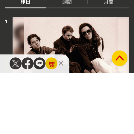
昨日
週間
月間
洋楽
ザ・ストーン・ローゼズ、チャプターハウス、プライ
マル・スクリーム――アナログ盤で再発されたUKロ