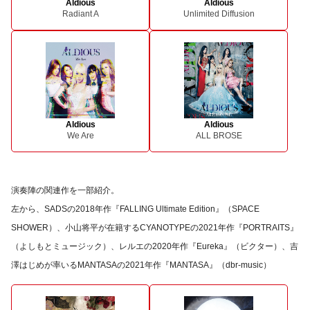
Aldious
Aldious
Radiant A
Unlimited Diffusion
Aldious
Aldious
We Are
ALL BROSE
演奏陣の関連作を一部紹介。
左から、SADSの2018年作『FALLING Ultimate Edition』（SPACE
SHOWER）、小山将平が在籍するCYANOTYPEの2021年作『PORTRAITS』
（よしもとミュージック）、レルエの2020年作『Eureka』（ビクター）、吉
澤はじめが率いるMANTASAの2021年作『MANTASA』（dbr-music）