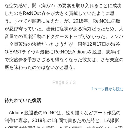
な空気感や、闇（病み?）の要素を取り入れることに成功
したのもRe:NOの存在が大きく貢献していたように思
う。すべてが順調に見えた。が、2018年、Re:NOに病魔
が忍び寄っていた。聴覚に症状がある病気だったため、大
音量での音楽活動にドクターストップがかかった。メンバ
ー全員苦渋の決断だったようだが、同年12月17日の渋谷
O-EASTライヴを最後にRe:NOはAldiousを脱退。志半ば
で突然夢を手放さざるを得なくなった彼女は、さぞ失意の
底を味わったのではないかと思う。
Page 2 / 3
1ページ目から読む
待たれていた復活
Aldious脱退後のRe:NOは、絵を描くなどアート作品の
制作に専念。2019年の1年間で書きためた詩と、LA撮影