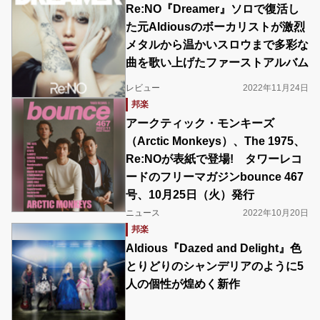
Re:NO『Dreamer』ソロで復活し
た元Aldiousのボーカリストが激烈
メタルから温かいスロウまで多彩な
曲を歌い上げたファーストアルバム
レビュー
2022年11月24日
邦楽
アークティック・モンキーズ
（Arctic Monkeys）、The 1975、
Re:NOが表紙で登場! タワーレコ
ードのフリーマガジンbounce 467
号、10月25日（火）発行
ニュース
2022年10月20日
邦楽
Aldious『Dazed and Delight』色
とりどりのシャンデリアのように5
人の個性が煌めく新作