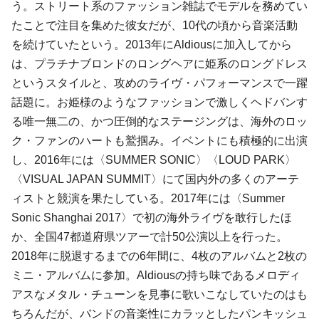
う。ストリート系のファッション雑誌でモデルを務めてい
たことで注目を集めた彼女だが、10代の頃から音楽活動
を続けていたという。2013年にAldiousに加入してから
は、プラチナブロンドのロングヘアに姫系のロングドレス
というスタイルと、攻めのライヴ・パフォーマンスで一躍
話題に。お姫様のようなファッションで激しくヘドバンす
る唯一無二の、かつ圧倒的なステージングは、海外のロッ
ク・ファンのハートも鷲掴み。イベントにも積極的に出演
し、2016年には〈SUMMER SONIC〉〈LOUD PARK〉
〈VISUAL JAPAN SUMMIT〉にて国内外の多くのアーテ
ィストと競演を果たしている。2017年には〈Summer
Sonic Shanghai 2017〉で初の海外ライヴを敢行したほ
か、全国47都道府県ツアーで計50公演以上を行った。
2018年に脱退するまでの6年間に、4枚のアルバムと2枚の
ミニ・アルバムに参加。Aldiousの持ち味であるメロディ
アスなメタル・チューンを見事に歌いこなしていたのはも
ちろんだが、バンドの音楽性にカラッとしたパンキッシュ