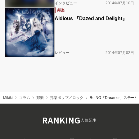
インタビュー
2014年07月10日
邦楽
Aldious 『Dazed and Delight』
レビュー
2014年07月02日
Mikiki
コラム
邦楽
邦楽ポップ／ロック
Re:NO『Dreamer』ス
RANKING
人気記事