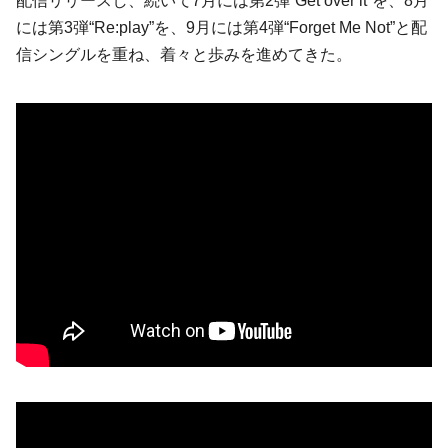
配信リリースし、続いて7月には第2弾“Get over it”を、8月
には第3弾“Re:play”を、9月には第4弾“Forget Me Not”と配
信シングルを重ね、着々と歩みを進めてきた。