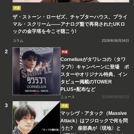
洋楽
ザ・ストーン・ローゼズ、チャプターハウス、プライ
マル・スクリーム――アナログ盤で再発されたUKロ
ックの金字塔を今こそ聴こう!
コラム
2026年08月04日
邦楽
Corneliusがタワレコの〈タワ
ラブ!〉キャンペーンに登場 ポ
スターやオリジナル特典、イン
タビュー掲載のTOWER
PLUS+配布など
ニュース
2026年08月07日
洋楽
マッシヴ・アタック（Massive
Attack）はフジロックで何を問
うた? 柴那典が〈現地〉と