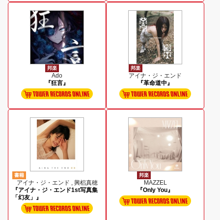
邦楽
邦楽
Ado
アイナ・ジ・エンド
『狂言』
『革命道中』
書籍
邦楽
アイナ・ジ・エンド , 興梠真穂
MAZZEL
『アイナ・ジ・エンド1st写真集
『Only You』
「幻友」』