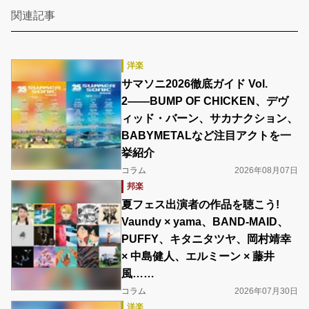
関連記事
洋楽
サマソニ2026徹底ガイド Vol.
2――BUMP OF CHICKEN、デヴ
ィッド・バーン、サカナクション、
BABYMETALなど注目アクトを一
挙紹介
コラム
2026年08月07日
邦楽
夏フェス出演者の作品を聴こう!
Vaundy × yama、BAND-MAID、
PUFFY、キタニタツヤ、岡村靖幸
× 中島健人、エルミーン × 藤井
風……
コラム
2026年07月30日
洋楽