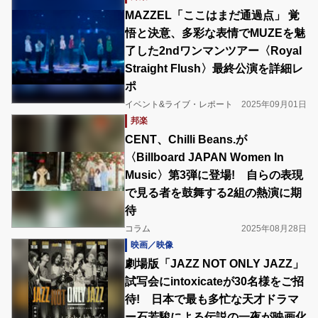
MAZZEL「ここはまだ通過点」 覚
悟と決意、多彩な表情でMUZEを魅
了した2ndワンマンツアー〈Royal
Straight Flush〉最終公演を詳細レ
ポ
イベント&ライブ・レポート
2025年09月01日
邦楽
CENT、Chilli Beans.が
〈Billboard JAPAN Women In
Music〉第3弾に登場! 自らの表現
で見る者を鼓舞する2組の熱演に期
待
コラム
2025年08月28日
映画／映像
劇場版「JAZZ NOT ONLY JAZZ」
試写会にintoxicateが30名様をご招
待! 日本で最も多忙な天才ドラマ
ー石若駿による伝説の一夜が映画化