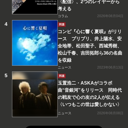
〈配信〉、2つのレイヤーから
考える
コラム
2026年08月04日
邦楽
コンピ『心に響く夏唄』がリリ
ース プリプリ、井上陽水、安
全地帯、松田聖子、西城秀樹、
松山千春、吉田拓郎ら36の名曲
を収録
ニュース
2023年06月13日
邦楽
玉置浩二・ASKAがコラボ
曲“音銀河”をリリース 同時代
の戦友で心の友の2人が伝える
〈いつもこの世は愛しかない〉
ニュース
2026年08月08日