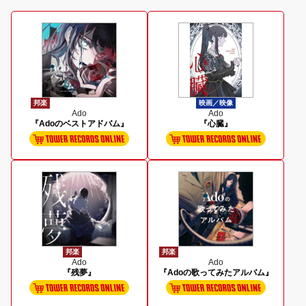
邦楽
映画／映像
Ado
Ado
『Adoのベストアドバム』
『心臓』
邦楽
邦楽
Ado
Ado
『残夢』
『Adoの歌ってみたアルバム』