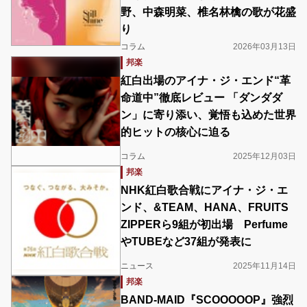
野、中森明菜、椎名林檎の歌が花盛
り
コラム
2026年03月13日
邦楽
紅白出場のアイナ・ジ・エンド“革
命道中”徹底レビュー 「ダンダダ
ン」に寄り添い、覚悟も込めた世界
的ヒットの核心に迫る
コラム
2025年12月03日
邦楽
NHK紅白歌合戦にアイナ・ジ・エ
ンド、&TEAM、HANA、FRUITS
ZIPPERら9組が初出場 Perfume
やTUBEなど37組が発表に
ニュース
2025年11月14日
邦楽
BAND-MAID『SCOOOOOP』強烈