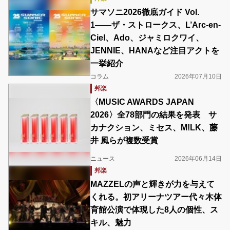
サマソニ2026徹底ガイド Vol.
1――ザ・ストロークス、L’Arc-en-
Ciel、Ado、ジャミロクワイ、
JENNIE、HANAなど注目アクトを
一挙紹介
コラム
2026年07月10日
邦楽
〈MUSIC AWARDS JAPAN
2026〉全78部門の結果を発表 サ
カナクション、ミセス、M!LK、藤
井 風らが複数受賞
ニュース
2026年06月14日
邦楽
MAZZELの声と輝きが力を与えて
くれる。初アリーナツアー代々木体
育館公演で体現した8人の個性、ス
キル、魅力