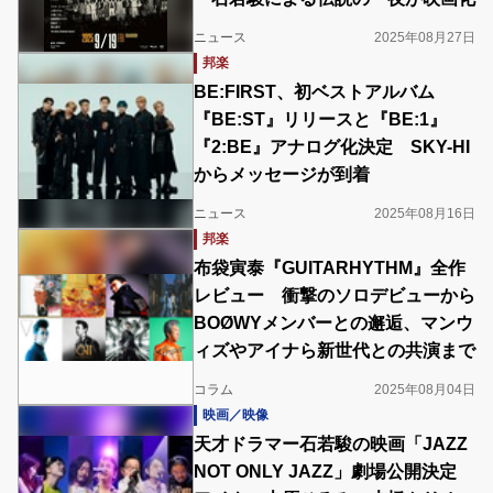
ニュース
2025年08月27日
邦楽
BE:FIRST、初ベストアルバム
『BE:ST』リリースと『BE:1』
『2:BE』アナログ化決定 SKY-HI
からメッセージが到着
ニュース
2025年08月16日
邦楽
布袋寅泰『GUITARHYTHM』全作
レビュー 衝撃のソロデビューから
BOØWYメンバーとの邂逅、マンウ
ィズやアイナら新世代との共演まで
コラム
2025年08月04日
映画／映像
天才ドラマー石若駿の映画「JAZZ
NOT ONLY JAZZ」劇場公開決定