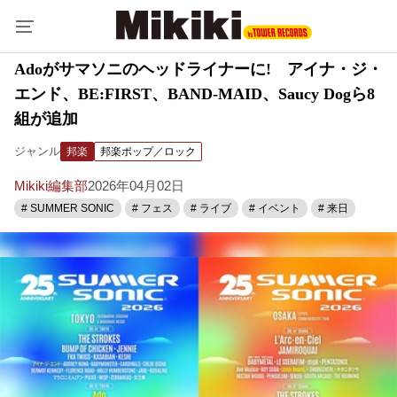
Adoがサマソニのヘッドライナーに! アイナ・ジ・
エンド、BE:FIRST、BAND-MAID、Saucy Dogら8
組が追加
ジャンル
邦楽
邦楽ポップ／ロック
Mikiki編集部
2026年04月02日
# SUMMER SONIC
# フェス
# ライブ
# イベント
# 来日