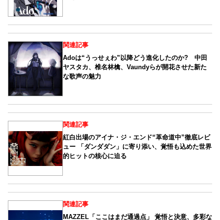
関連記事
Adoは“うっせぇわ”以降どう進化したのか? 中田
ヤスタカ、椎名林檎、Vaundyらが開花させた新た
な歌声の魅力
関連記事
紅白出場のアイナ・ジ・エンド“革命道中”徹底レビ
ュー 「ダンダダン」に寄り添い、覚悟も込めた世界
的ヒットの核心に迫る
関連記事
MAZZEL「ここはまだ通過点」 覚悟と決意、多彩な