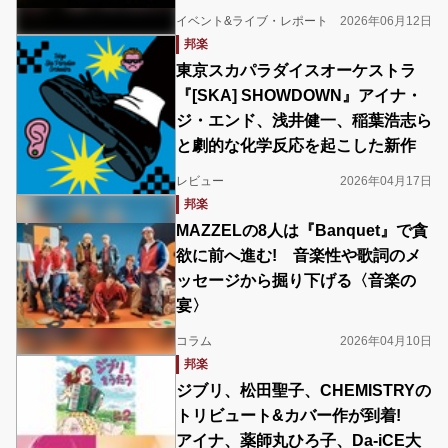
イベント&ライブ・レポート
2026年06月12日
邦楽
東京スカパラダイスオーケストラ
『[SKA] SHOWDOWN』アイナ・
ジ・エンド、浅井健一、稲葉浩志ら
と劇的な化学反応を起こした新作
レビュー
2026年04月17日
邦楽
MAZZELの8人は『Banquet』で貪
欲に前へ進む! 音楽性や歌詞のメ
ッセージから掘り下げる〈音楽の
宴〉
コラム
2026年04月10日
邦楽
ジブリ、松田聖子、CHEMISTRYの
トリビュート&カバー作が到着!
アイナ、薬師丸ひろ子、Da-iCE大