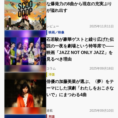
な爆発力の8曲から現在の充実ぶり
が溢れ出す
レビュー
2025年11月11日
映画／映像
石若駿が豪華ゲストと繰り広げた伝
説の一夜を劇場という特等席で――
映画「JAZZ NOT ONLY JAZZ」を
見るべき理由
コラム
2025年09月18日
洋楽
俳優の加藤美菜が選ぶ、〈夢〉をテ
ーマにした演劇「わたしをおこさな
いで」にまつわる4曲
連載
2025年09月10日
邦楽