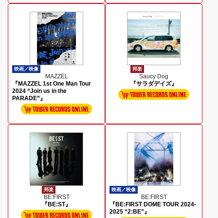
映画／映像
邦楽
MAZZEL
Saucy Dog
『MAZZEL 1st One Man Tour
『サラダデイズ』
2024 “Join us in the
PARADE”』
邦楽
映画／映像
BE:FIRST
BE:FIRST
『BE:ST』
『BE:FIRST DOME TOUR 2024-
2025 “2:BE”』