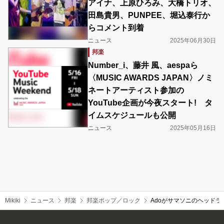
アイナ、上原ひろみ、大橋トリオ、
田島貴男、PUNPEE、堀込泰行か
らコメント到着
ニュース
2025年06月30日
邦楽
Number_i、藤井 風、aespaら
〈MUSIC AWARDS JAPAN〉ノミ
ネートアーティスト参加の
YouTube企画が今夜スタート! タ
イムスケジュールも公開
ニュース
2025年05月16日
Mikiki
ニュース
邦楽
邦楽ポップ／ロック
Adoがサマソニのヘッドライナ