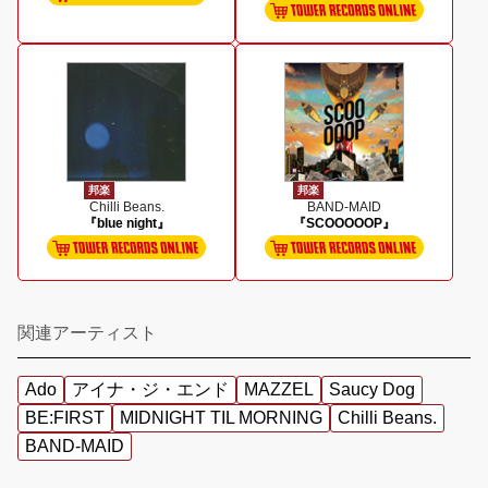
邦楽
邦楽
Chilli Beans.
BAND-MAID
『blue night』
『SCOOOOOP』
関連アーティスト
Ado
アイナ・ジ・エンド
MAZZEL
Saucy Dog
BE:FIRST
MIDNIGHT TIL MORNING
Chilli Beans.
BAND-MAID