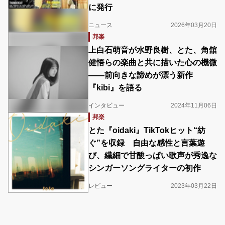
に発行
ニュース
2026年03月20日
邦楽
上白石萌音が水野良樹、とた、角舘
健悟らの楽曲と共に描いた心の機微
――前向きな諦めが漂う新作
『kibi』を語る
インタビュー
2024年11月06日
邦楽
とた『oidaki』TikTokヒット“紡
ぐ”を収録 自由な感性と言葉遊
び、繊細で甘酸っぱい歌声が秀逸な
シンガーソングライターの初作
レビュー
2023年03月22日