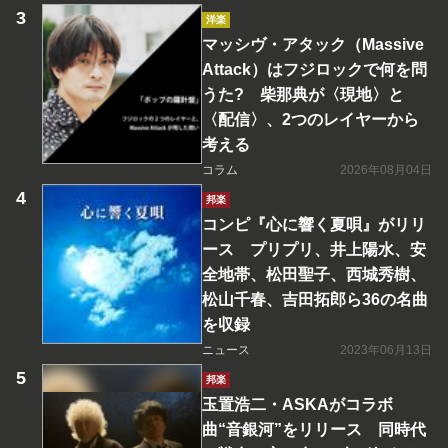
洋楽
マッシヴ・アタック（Massive
Attack）はフジロックで何を問
うた? 柴那典が〈現地〉と
〈配信〉、2つのレイヤーから
考える
コラム
2026年08月04日
邦楽
コンピ『心に響く夏唄』がリリ
ース プリプリ、井上陽水、安
全地帯、松田聖子、西城秀樹、
松山千春、吉田拓郎ら36の名曲
を収録
ニュース
2023年06月13日
邦楽
玉置浩二・ASKAがコラボ
曲“音銀河”をリリース 同時代