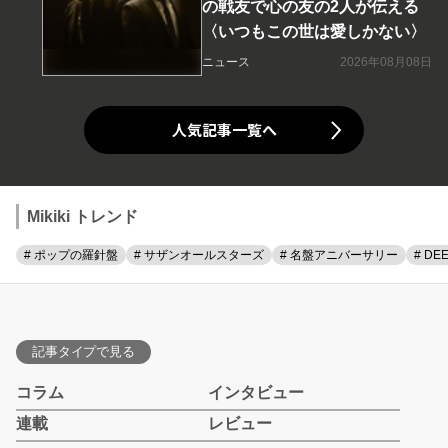
の戦友で心の友の2人が伝える
〈いつもこの世は愛しかない〉
ニュース
2026年08月08日
人気記事一覧へ
Mikiki トレンド
# ポップの羅針盤
# サザンオールスターズ
# 名盤アニバーサリー
# DE
記事タイプで見る
コラム
インタビュー
連載
レビュー