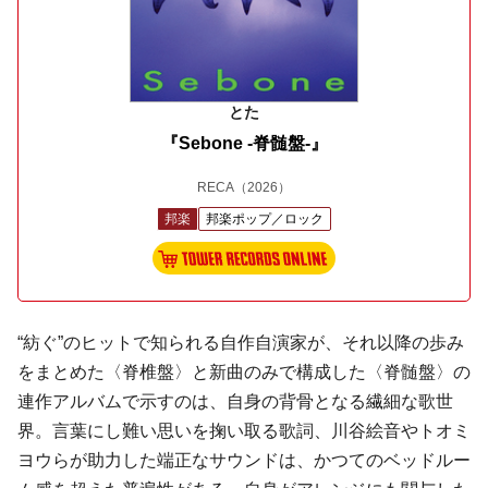
とた
『Sebone -脊髄盤-』
RECA
（2026）
邦楽
邦楽ポップ／ロック
“紡ぐ”のヒットで知られる自作自演家が、それ以降の歩み
をまとめた〈脊椎盤〉と新曲のみで構成した〈脊髄盤〉の
連作アルバムで示すのは、自身の背骨となる繊細な歌世
界。言葉にし難い思いを掬い取る歌詞、川谷絵音やトオミ
ヨウらが助力した端正なサウンドは、かつてのベッドルー