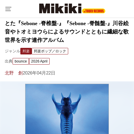
とた『Sebone -脊椎盤-』『Sebone -脊髄盤-』川谷絵
音やトオミヨウらによるサウンドとともに繊細な歌
世界を示す連作アルバム
ジャンル
邦楽
邦楽ポップ／ロック
出典
bounce
2026 April
北野 創
2026年04月22日