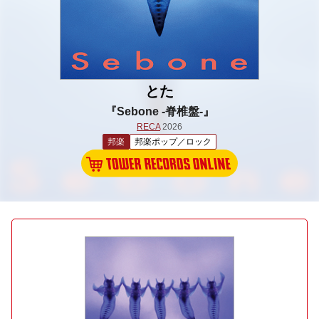
とた
『Sebone -脊椎盤-』
RECA
2026
邦楽
邦楽ポップ／ロック