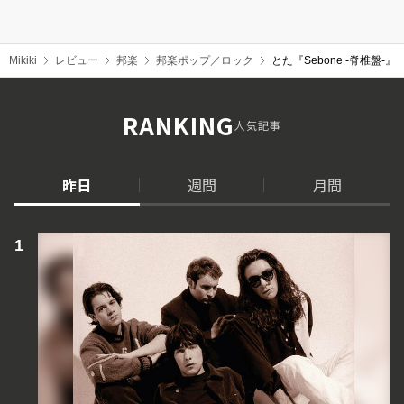
Mikiki
レビュー
邦楽
邦楽ポップ／ロック
とた『Sebone -脊椎盤
RANKING
人気記事
昨日
週間
月間