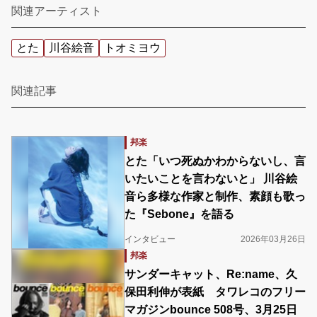
関連アーティスト
とた
川谷絵音
トオミヨウ
関連記事
邦楽
とた「いつ死ぬかわからないし、言
いたいことを言わないと」 川谷絵
音ら多様な作家と制作、素顔も歌っ
た『Sebone』を語る
インタビュー
2026年03月26日
邦楽
サンダーキャット、Re:name、久
保田利伸が表紙 タワレコのフリー
マガジンbounce 508号、3月25日