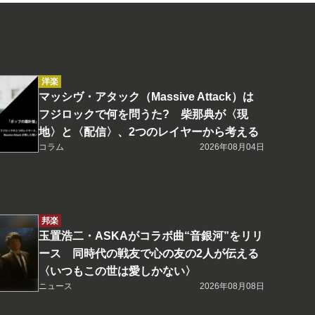
洋楽
マッシヴ・アタック（Massive Attack）は
フジロックで何を問うた? 柴那典が〈現
地〉と〈配信〉、2つのレイヤーから考える
コラム
2026年08月04日
邦楽
玉置浩二・ASKAがコラボ曲“音銀河”をリリ
ース 同時代の戦友で心の友の2人が伝える
〈いつもこの世は愛しかない〉
ニュース
2026年08月08日