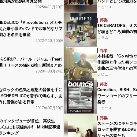
齋藤飛鳥が出演&写真公開
バンドとしての魅力を
2025年11月19日
ニュース
邦楽
HEDELICO『A revolution』オカモ
TRICERATOPS
えた最小限のバンドで印象的なリフ
ど聴きどころ満載の初
刺さる名曲を量産
コラム
2022年10月05日
邦楽
木村拓哉 『Go with 
OからSIRUP、パール・ジャム（Pearl
作家陣と作った初ソロ
週リリースのMikiki推し新譜まとめ
楽曲の三宅伸治との再
2020年03月24日
レビュー
邦楽
なロックの色気と理想の音像を手に
Cornelius、BiSH
SYCHEDELICOが新作で鳴らす、あ
ワーレコードのフリーマ
うに音楽がある日常
発行
2017年07月10日
ニュース
邦楽
ri桜井のインタヴューが首位、高校生
ストーンズにキャロキ
ズムにも視線集中! Mikiki記事週
ロックを愛するLOVE 
ランキング
なった名盤たち