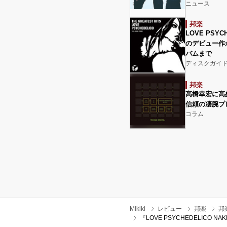
ニュース
邦楽
LOVE PSY
のデビュー作
バムまで
ディスクガイ
邦楽
高橋幸宏に高
信頼の凄腕プ
コラム
Mikiki
レビュー
邦楽
邦
『LOVE PSYCHEDELIC