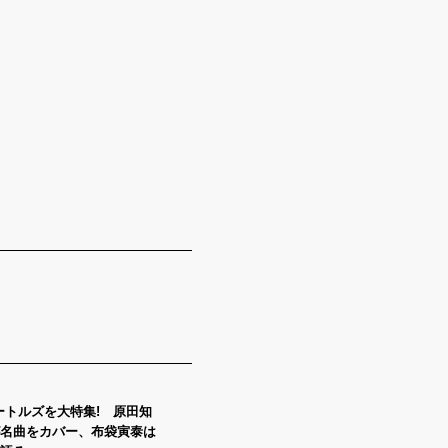
でビートルズを大特集! 原田知
名曲をカバー、布袋寅泰は