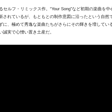
セルフ・リミックス作。“Your Song”など初期の楽曲を中
新されているが、もともとの制作意図に沿ったという自然
ずに、極めて秀逸な楽曲たちがさらにその輝きを増してい
い誠実で心憎い置き土産だ。