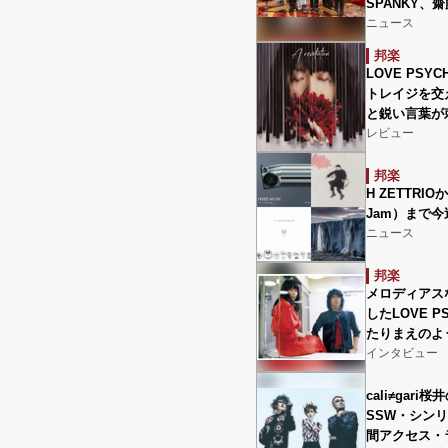
SPANKY、
ニュース
邦楽
LOVE PSYC
トレイジを交
と鋭い言葉が
レビュー
邦楽
H ZETTRI
Jam）まで今
ニュース
邦楽
メロディアス
したLOVE P
たりまえのよ
インタビュー
cali≠ga
SSW・シンリ
間アクセス・