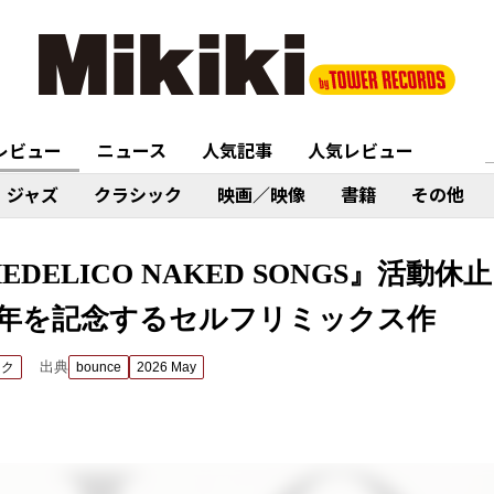
レビュー
ニュース
人気記事
人気レビュー
ジャズ
クラシック
映画／映像
書籍
その他
CHEDELICO NAKED SONGS』活
周年を記念するセルフリミックス作
出典
ック
bounce
2026 May