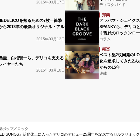
2015年03月17日
ディスクガイド
邦楽
CHEDELICOを知るための7枚―衝撃
アラバマ・シェイクスやW
から2013年の最新オリジナル・アル
SPANKYら、デリコ
く現代のロックンロー
ド
2015年03月12日
コラム
邦楽
ベスト盤2枚同発のLOVE
桑圭、白根賢一ら、デリコを支える
化を追求してきた2人
レイヤーたち
からの15年
2015年03月10日
連載
楽ポップ／ロック
O NAKED SONGS』活動休止に入ったデリコのデビュー25周年を記念するセルフリミッ