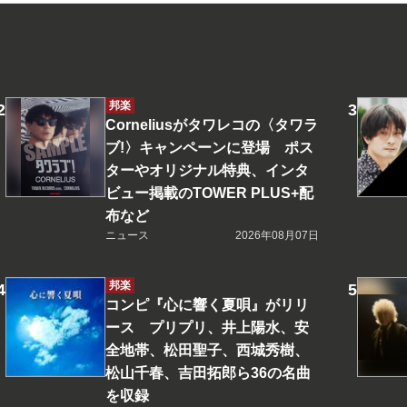
邦楽
Corneliusがタワレコの〈タワラ
ブ!〉キャンペーンに登場 ポス
ターやオリジナル特典、インタ
ビュー掲載のTOWER PLUS+配
布など
ニュース
2026年08月07日
邦楽
コンピ『心に響く夏唄』がリリ
ース プリプリ、井上陽水、安
全地帯、松田聖子、西城秀樹、
松山千春、吉田拓郎ら36の名曲
を収録