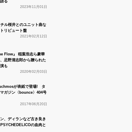
語る
2023年11月01日
、ミスチル桜井とのユニット曲な
トリビュート盤
2021年02月12日
the Flow』 稲葉浩志ら豪華
、忌野清志郎から贈られた
演も
2020年02月03日
、Suchmosが表紙で登場! タ
ガジン〈bounce〉404号
2017年06月20日
ン、ディランなど古き良き
PSYCHEDELICOの血肉と