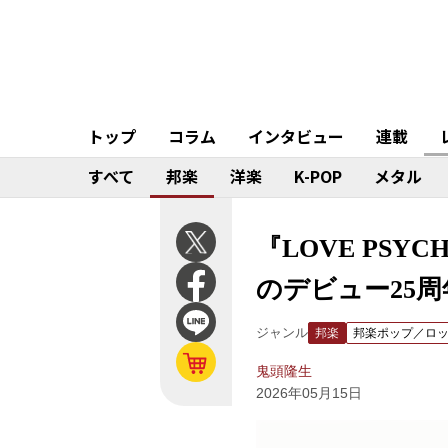
トップ
コラム
インタビュー
連載
すべて
邦楽
洋楽
K-POP
メタル
『LOVE PSY
のデビュー25
ジャンル
邦楽
邦楽ポップ／ロ
鬼頭隆生
2026年05月15日