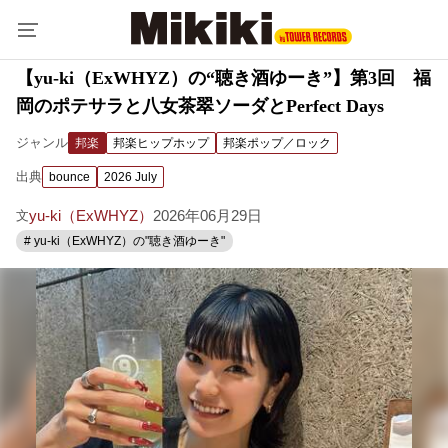
【yu-ki（ExWHYZ）の“聴き酒ゆーき”】第3回 福
岡のポテサラと八女茶翠ソーダとPerfect Days
ジャンル
邦楽
邦楽ヒップホップ
邦楽ポップ／ロック
出典
bounce
2026 July
yu-ki（ExWHYZ）
2026年06月29日
文
# yu-ki（ExWHYZ）の"聴き酒ゆーき"