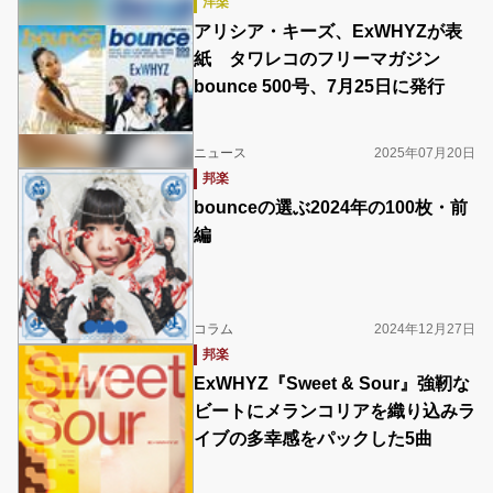
洋楽
アリシア・キーズ、ExWHYZが表
紙 タワレコのフリーマガジン
bounce 500号、7月25日に発行
ニュース
2025年07月20日
邦楽
bounceの選ぶ2024年の100枚・前
編
コラム
2024年12月27日
邦楽
ExWHYZ『Sweet & Sour』強靭な
ビートにメランコリアを織り込みラ
イブの多幸感をパックした5曲