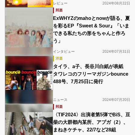
レビュー
2024年08月22日
邦楽
ExWHYZのmahoとnowが語る、夏
を彩るEP『Sweet & Sour』「いま
できる私たちの形をちゃんと作ろ
う」
インタビュー
2024年07月31日
洋楽
タイラ、a子、長谷川白紙が表紙
タワレコのフリーマガジンbounce
488号、7月25日に発行
ニュース
2024年07月20日
邦楽
〈TIF2024〉出演者第5弾でBiS、豆
柴の大群都内某所、アプガ（2）、
まねきケチャ、22/7など28組