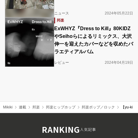
ニュース
2024年05月22日
邦楽
ExWHYZ『Dress to Kill』80KIDZ
やSeihoらによるリミックス、大沢
伸一を迎えたカバーなどを収めたバ
ラエティアルバム
レビュー
2024年04月19日
Mikiki
連載
邦楽
邦楽ヒップホップ
邦楽ポップ／ロック
【yu-k
RANKING
人気記事