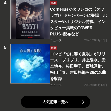
邦楽
Corneliusがタワレコの〈タワ
ラブ!〉キャンペーンに登場 ポ
スターやオリジナル特典、イン
タビュー掲載のTOWER
PLUS+配布など
ニュース
2026年08月07日
邦楽
コンピ『心に響く夏唄』がリリ
ース プリプリ、井上陽水、安
全地帯、松田聖子、西城秀樹、
松山千春、吉田拓郎ら36の名曲
を収録
ニュース
2023年06月13日
人気記事一覧へ