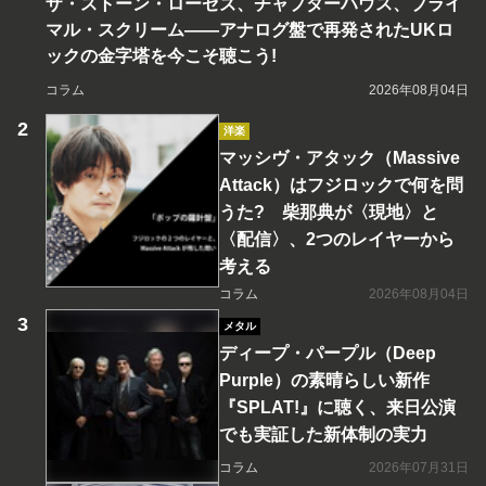
ザ・ストーン・ローゼズ、チャプターハウス、プライ
マル・スクリーム――アナログ盤で再発されたUKロ
ックの金字塔を今こそ聴こう!
コラム
2026年08月04日
洋楽
マッシヴ・アタック（Massive
Attack）はフジロックで何を問
うた? 柴那典が〈現地〉と
〈配信〉、2つのレイヤーから
考える
コラム
2026年08月04日
メタル
ディープ・パープル（Deep
Purple）の素晴らしい新作
『SPLAT!』に聴く、来日公演
でも実証した新体制の実力
コラム
2026年07月31日