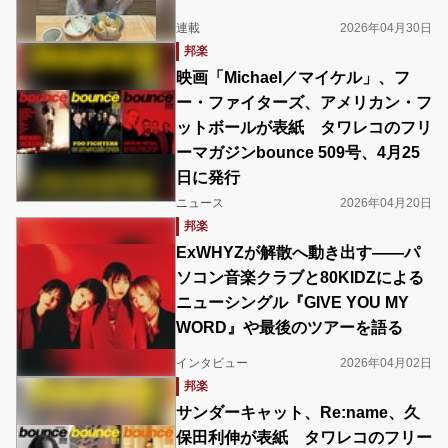
連載
2026年04月30日
邦楽
映画「Michael／マイケル」、フ
ー・ファイターズ、アメリカン・フ
ットボールが表紙 タワレコのフリ
ーマガジンbounce 509号、4月25
日に発行
ニュース
2026年04月20日
邦楽
ExWHYZが解散へ動き出す――パ
ソコン音楽クラブと80KIDZによる
ニューシングル『GIVE YOU MY
WORD』や最後のツアーを語る
インタビュー
2026年04月02日
邦楽
サンダーキャット、Re:name、久
保田利伸が表紙 タワレコのフリー