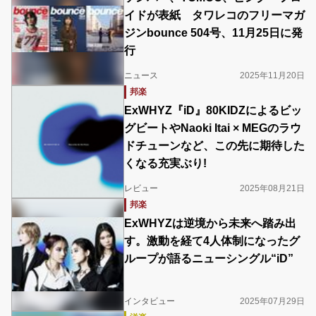
イドが表紙 タワレコのフリーマガ
ジンbounce 504号、11月25日に発
行
ニュース
2025年11月20日
邦楽
ExWHYZ『iD』80KIDZによるビッ
グビートやNaoki Itai × MEGのラウ
ドチューンなど、この先に期待した
くなる充実ぶり!
レビュー
2025年08月21日
邦楽
ExWHYZは逆境から未来へ踏み出
す。激動を経て4人体制になったグ
ループが語るニューシングル“iD”
インタビュー
2025年07月29日