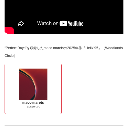
“Perfect Days”を収録したmaco maretsの2025年作『Helix’95』（Woodlands
Circle）
maco marets
Helix’95