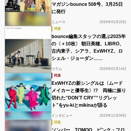
マガジンbounce 508号、3月25日
に発行
ニュース
2026年03月20日
洋楽
bounce編集スタッフの選ぶ2025年
の〈＋10枚〉 朝日美穂、LIBRO、
古内東子、シアラ、ExWHYZ、ロ
シェル・ジョーダン……
コラム
2026年01月14日
邦楽
ExWHYZの新シングルは〈ムード
メイカーと優等生〉!? 両極に振り
切れた“DON’T CRY”“リグレッ
ト”をyu-kiとmikinaが語る
インタビュー
2025年12月09日
洋楽
ソンバー、TOMOO、ピンク・フロ