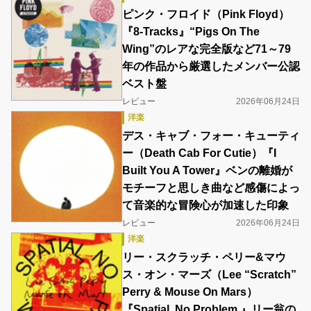
ピンク・フロイド（Pink Floyd）
『8-Tracks』“Pigs On The
Wing”のレアな完全版など71～79
年の作品から厳選したメンバー公認
ベスト盤
レビュー
2026年06月24日
洋楽
デス・キャブ・フォー・キューティ
ー（Death Cab For Cutie）『I
Built You A Tower』ベンの離婚が
モチーフと思しき曲など感傷によっ
て音楽的な冒険心が加速した印象
レビュー
2026年06月24日
洋楽
リー・スクラッチ・ペリー&マウ
ス・オン・マーズ（Lee “Scratch”
Perry & Mouse On Mars）
『Spatial, No Problem.』リー翁の