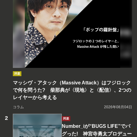
洋楽
マッシヴ・アタック（Massive Attack）はフジロック
で何を問うた? 柴那典が〈現地〉と〈配信〉、2つの
レイヤーから考える
コラム
2026年08月04日
邦楽
Number_iが“BUGS LIFE”でバ
グった! 神宮寺勇太プロデュー