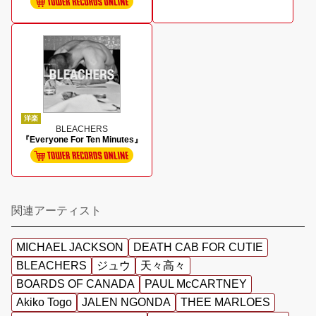
洋楽
BLEACHERS
『Everyone For Ten Minutes』
関連アーティスト
MICHAEL JACKSON
DEATH CAB FOR CUTIE
BLEACHERS
ジュウ
天々高々
BOARDS OF CANADA
PAUL McCARTNEY
Akiko Togo
JALEN NGONDA
THEE MARLOES