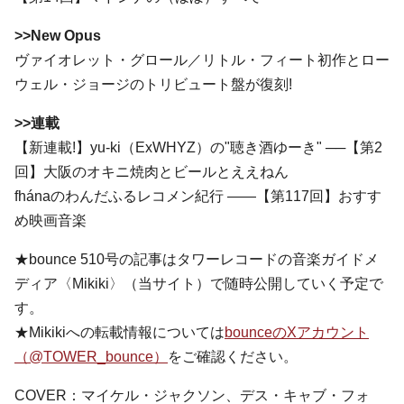
>>New Opus
ヴァイオレット・グロール／リトル・フィート初作とロー
ウェル・ジョージのトリビュート盤が復刻!
>>連載
【新連載!】yu-ki（ExWHYZ）の"聴き酒ゆーき" ──【第2
回】大阪のオキニ焼肉とビールとええねん
fhánaのわんだふるレコメン紀行 ――【第117回】おすす
め映画音楽
★bounce 510号の記事はタワーレコードの音楽ガイドメ
ディア〈Mikiki〉（当サイト）で随時公開していく予定で
す。
★Mikikiへの転載情報については
bounceのXアカウント
（@TOWER_bounce）
をご確認ください。
COVER：マイケル・ジャクソン、デス・キャブ・フォ