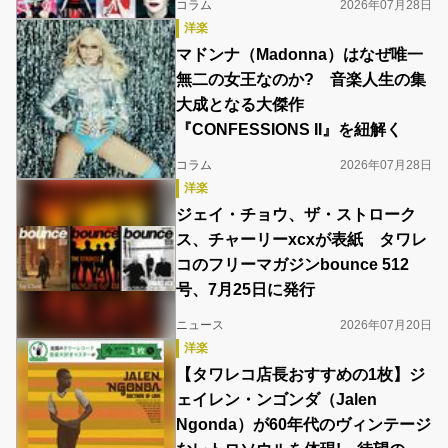
コラム
2026年07月28日
洋楽
マドンナ（Madonna）はなぜ唯一
無二の女王なのか? 音楽人生の集
大成となる大傑作
『CONFESSIONS II』を紐解く
コラム
2026年07月28日
洋楽
ジェイ・チョウ、ザ・ストローク
ス、チャーリーxcxが表紙 タワレ
コのフリーマガジンbounce 512
号、7月25日に発行
ニュース
2026年07月20日
洋楽
【タワレコ店長おすすめの1枚】ジ
ェイレン・ンゴンダ（Jalen
Ngonda）が60年代のヴィンテージ