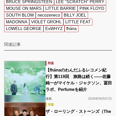
BRUCE SPRINGSTEEN
LEE "SCRATCH" PERRY
MOUSE ON MARS
LITTLE BARRIE
PINK FLOYD
SOUTH BLOW
necozeneco
BILLY JOEL
MADONNA
VIOLET GROHL
LITTLE FEAT
LOWELL GEORGE
ExWHYZ
fhána
関連記事
邦楽
【fhánaのわんだふるレコメン紀
行】第119回 旅路は続く――佐藤
純一がマイケル・ジャクソン、冨田
ラボ、Perfumeを紹介
連載
2026年08月07日
洋楽
ザ・ローリング・ストーンズ（The