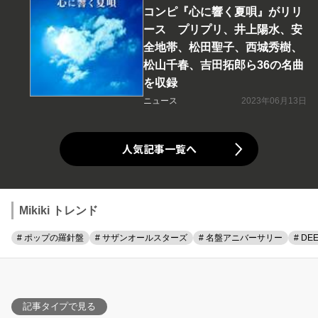
コンピ『心に響く夏唄』がリリ
ース プリプリ、井上陽水、安
全地帯、松田聖子、西城秀樹、
松山千春、吉田拓郎ら36の名曲
を収録
ニュース
2023年06月13日
人気記事一覧へ
Mikiki トレンド
# ポップの羅針盤
# サザンオールスターズ
# 名盤アニバーサリー
# DE
記事タイプで見る