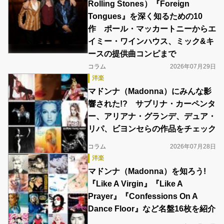
Rolling Stones）『Foreign
Tongues』を深く知るための10
作 ポール・マッカートニーからエ
イミー・ワインハウス、ミック&キ
ースの提供曲コンピまで
コラム
2026年07月29日
洋楽
マドンナ（Madonna）にみんな影
響された!? サブリナ・カーペンタ
ー、アリアナ・グランデ、デュア・
リパ、ビヨンセらの作品をチェック
コラム
2026年07月28日
洋楽
マドンナ（Madonna）を知ろう!
『Like A Virgin』『Like A
Prayer』『Confessions On A
Dance Floor』など名盤16枚を紹介