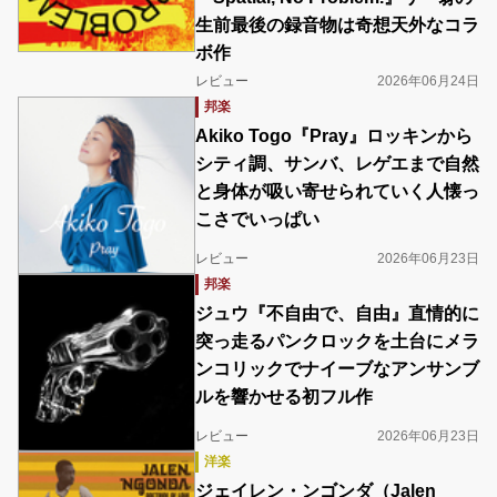
生前最後の録音物は奇想天外なコラ
ボ作
レビュー
2026年06月24日
邦楽
Akiko Togo『Pray』ロッキンから
シティ調、サンバ、レゲエまで自然
と身体が吸い寄せられていく人懐っ
こさでいっぱい
レビュー
2026年06月23日
邦楽
ジュウ『不自由で、自由』直情的に
突っ走るパンクロックを土台にメラ
ンコリックでナイーブなアンサンブ
ルを響かせる初フル作
レビュー
2026年06月23日
洋楽
ジェイレン・ンゴンダ（Jalen