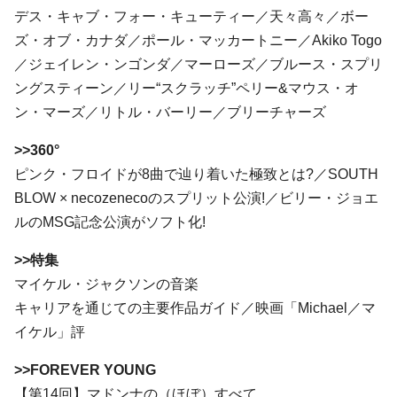
デス・キャブ・フォー・キューティー／天々高々／ボー
ズ・オブ・カナダ／ポール・マッカートニー／Akiko Togo
／ジェイレン・ンゴンダ／マーローズ／ブルース・スプリ
ングスティーン／リー“スクラッチ”ペリー&マウス・オ
ン・マーズ／リトル・バーリー／ブリーチャーズ
>>360°
ピンク・フロイドが8曲で辿り着いた極致とは?／SOUTH
BLOW × necozenecoのスプリット公演!／ビリー・ジョエ
ルのMSG記念公演がソフト化!
>>特集
マイケル・ジャクソンの音楽
キャリアを通じての主要作品ガイド／映画「Michael／マ
イケル」評
>>FOREVER YOUNG
【第14回】マドンナの（ほぼ）すべて