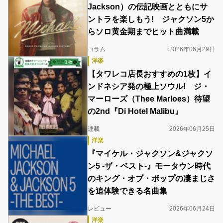
Jackson）の伝記映画とともにサ
ントラを楽しもう! ジャクソン5か
らソロ黄金期までヒット曲満載
コラム
2026年06月29日
洋楽
【タワレコ店長おすすめの1枚】イ
ンドネシア発の極上ソウル! ジ・
マーローズ（Thee Marloes）待望
の2nd『Di Hotel Malibu』
連載
2026年06月25日
洋楽
『マイケル・ジャクソン&ジャクソ
ン5 -ザ・ベスト-』モータウン時代
のキング・オブ・ポップの凄まじさ
を追体験できる名曲集
レビュー
2026年06月24日
洋楽