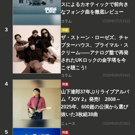
スによるカオティックで前向き
なフォンク曲を徹底レビュー
コラム
2026年07月31日
洋楽
ザ・ストーン・ローゼズ、チャ
プターハウス、プライマル・ス
クリーム――アナログ盤で再発
されたUKロックの金字塔を今
こそ聴こう!
コラム
2026年08月04日
邦楽
山下達郎37年ぶりライブアルバ
ム『JOY 2』発売! 2008～
2025年、600超の公演から選び
抜いた3枚組38曲
ニュース
2026年08月09日
邦楽