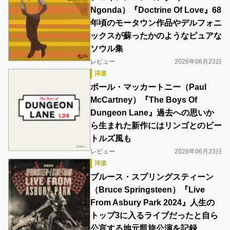
Ngonda）『Doctrine Of Love』68
年頃のモータウン作品やデルフォニ
ックスが蘇ったかのようなピュアな
ソウル集
レビュー
2026年06月23日
洋楽
ポール・マッカートニー（Paul
McCartney）『The Boys Of
Dungeon Lane』過去への思いか
ら生まれた新作にはリンゴとのビー
トルズ風も
レビュー
2026年06月23日
洋楽
ブルース・スプリングスティーン
（Bruce Springsteen）『Live
From Asbury Park 2024』人生の
トップ3に入るライブだったと自ら
公言する地元凱旋公演を記録