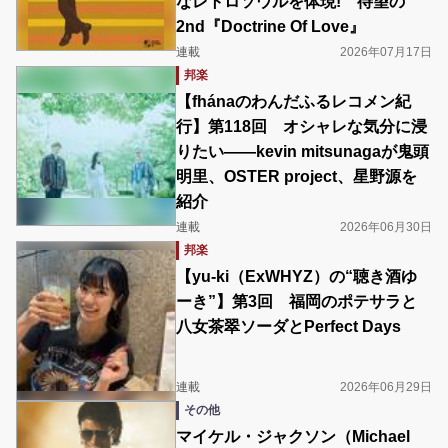
なレトロソウルを体現! 待望の
2nd『Doctrine Of Love』
連載
2026年07月17日
邦楽
【fhánaのわんだふるレコメン紀
行】第118回 オシャレな気分に浸
りたい――kevin mitsunagaが鬼頭
明里、OSTER project、星野源を
紹介
連載
2026年06月30日
邦楽
【yu-ki（ExWHYZ）の“聴き酒ゆ
ーき”】第3回 福岡のポテサラと
八女茶翠ソーダとPerfect Days
連載
2026年06月29日
その他
マイケル・ジャクソン（Michael