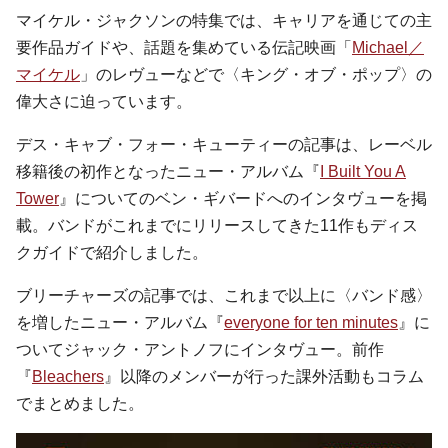
マイケル・ジャクソンの特集では、キャリアを通じての主
要作品ガイドや、話題を集めている伝記映画「
Michael／
マイケル
」のレヴューなどで〈キング・オブ・ポップ〉の
偉大さに迫っています。
デス・キャブ・フォー・キューティーの記事は、レーベル
移籍後の初作となったニュー・アルバム『
I Built You A
Tower
』についてのベン・ギバードへのインタヴューを掲
載。バンドがこれまでにリリースしてきた11作もディス
クガイドで紹介しました。
ブリーチャーズの記事では、これまで以上に〈バンド感〉
を増したニュー・アルバム『
everyone for ten minutes
』に
ついてジャック・アントノフにインタヴュー。前作
『
Bleachers
』以降のメンバーが行った課外活動もコラム
でまとめました。