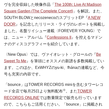
ヴを完全収録した映像作品「
The 100th: Live At Madison
Square Garden (The Complete Concert)
」を解説。また、
SOUTH BLOWとnecozenecoのスプリットEP『
A NEW
DOOR
』を記念したリリース・ライヴのレポートを掲載し
ました。名盤リイシュー連載〈FOREVER YOUNG〉で
は、ニュー・アルバム『
Confessions II
』を控えるマドン
ナのディスコグラフィーを紹介しています。
〈New Opus〉では、ヴァイオレット・グロールの『
Be
Sweet To Me
』を筆頭にオススメの新譜を多数掲載してい
ます。このほか、ExWHYZのyu-ki、fhánaの連載など、今
号も充実の内容です。
「bounce」はTOWER RECORDS miniを含むタワーレコ
※
ード全店で毎月25日より無料配布
。また
TOWER
RECORDS ONLINE
では数量限定で販売も行っています
ので、こちらもご活用ください。「bounce」に掲載され