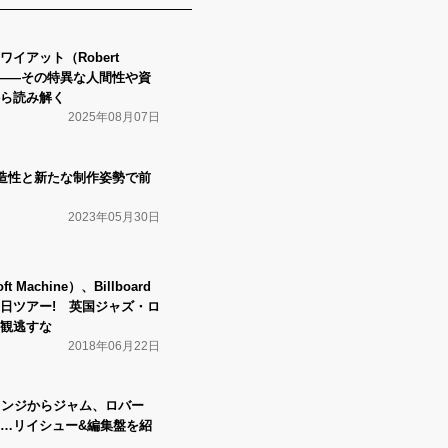
イアット（Robert
る――その特異な人間性や資
ら読み解く
2025年08月07日
創造性と新たな制作姿勢で前
2023年05月30日
Machine）、Billboard
来日ツアー! 英国ジャズ・ロ
観逃すな
2018年06月22日
レンジからジャム、ロバー
…リイシュー&編集盤を紹