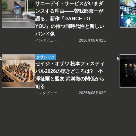
サニーデイ・サービスがいまダ
ンスする理由――曽我部恵一が
語る、新作『DANCE TO
YOU』の持つ同時代性と新しい
バンド像
インタビュー
2016年08月02日
クラシック
セイジ・オザワ 松本フェスティ
バル2026の聴きどころは? 小
澤征爾と盟友 武満徹の関係から
迫る
インタビュー
2026年08月03日