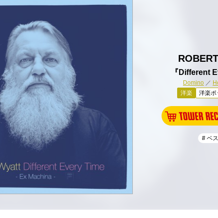
ROBERT
『Different 
Domino
／
H
洋楽
洋楽ポ
# ベ