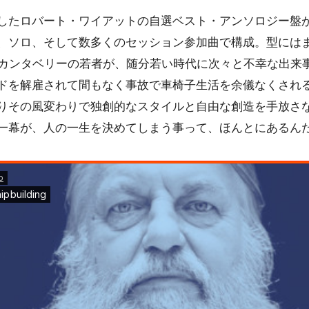
した
ロバート・ワイアット
の自選ベスト・アンソロジー盤
、ソロ、そして数多くのセッション参加曲で構成。型には
のカンタベリーの若者が、随分若い時代に次々と不幸な出来
ドを解雇されて間もなく事故で車椅子生活を余儀なくされ
りその風変わりで独創的なスタイルと自由な創造を手放さ
一幕が、人の一生を決めてしまう事って、ほんとにあるん