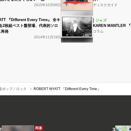
2015年10月08日
ディスクガイド
TT 『Different Every Time』 全キ
ジャズ
る2枚組ベスト盤登場、代表的ソロ
KAREN MANTLER 『B
に再発
コラム
2014年11月19日
楽ポップ／ロック
ROBERT WYATT 『Different Every Time』
邦楽