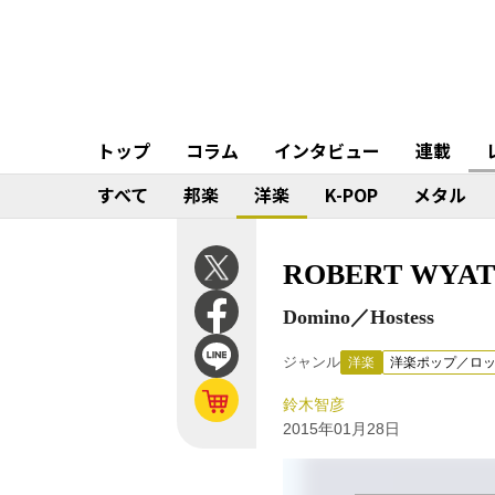
トップ
コラム
インタビュー
連載
すべて
邦楽
洋楽
K-POP
メタル
ROBERT WYATT 
Domino／Hostess
ジャンル
洋楽
洋楽ポップ／ロ
鈴木智彦
2015年01月28日