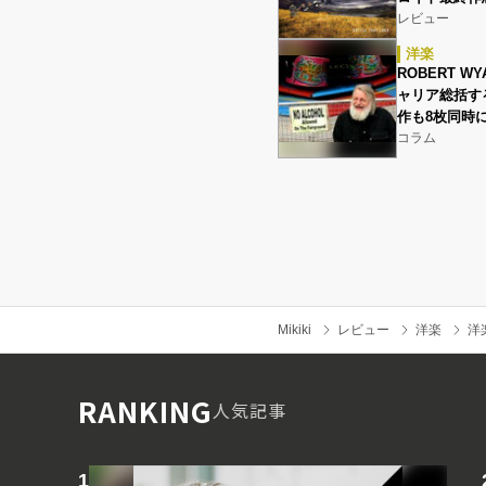
レビュー
洋楽
ROBERT WYA
ャリア総括す
作も8枚同時
コラム
Mikiki
レビュー
洋楽
洋
RANKING
人気記事