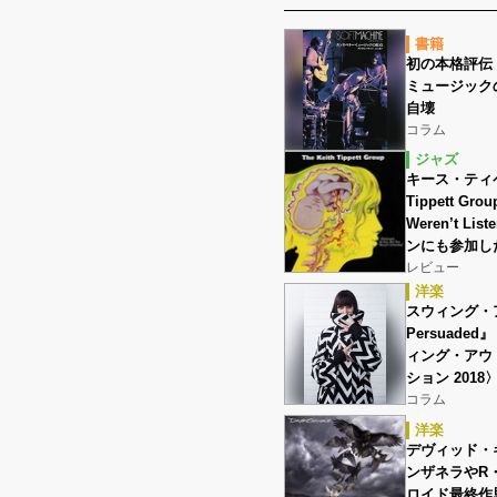
書籍
初の本格評伝
ミュージック
自壊
コラム
ジャズ
キース・ティペ
Tippett Gro
Weren’t 
ンにも参加し
レビュー
洋楽
スウィング・ア
Persuade
ィング・アウ
ション 2018
コラム
洋楽
デヴィッド・
ンザネラやR
ロイド最終作