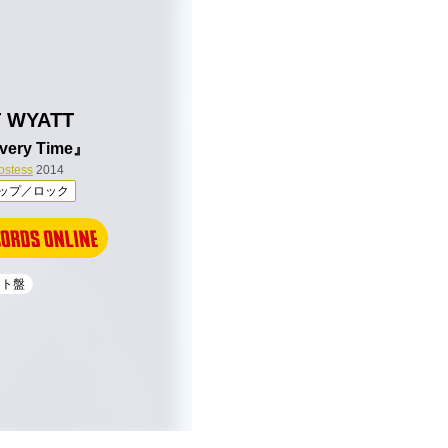
 WYATT
Every Time』
ostess
2014
ップ／ロック
スト盤