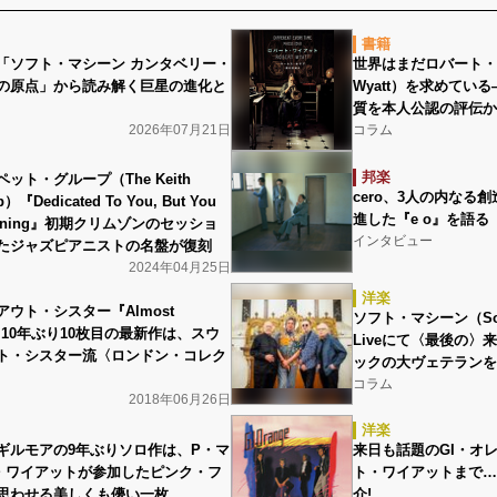
書籍
「ソフト・マシーン カンタベリー・
世界はまだロバート・ワ
の原点」から読み解く巨星の進化と
Wyatt）を求めてい
質を本人公認の評伝か
2026年07月21日
コラム
邦楽
ット・グループ（The Keith
cero、3人の内なる
up）『Dedicated To You, But You
進した『e o』を語る
Listening』初期クリムゾンのセッショ
インタビュー
たジャズピアニストの名盤が復刻
2024年04月25日
洋楽
ウト・シスター『Almost
ソフト・マシーン（Soft 
d』 10年ぶり10枚目の最新作は、スウ
Liveにて〈最後の〉
ト・シスター流〈ロンドン・コレク
ックの大ヴェテランを
〉
コラム
2018年06月26日
洋楽
ギルモアの9年ぶりソロ作は、P・マ
来日も話題のGI・オ
・ワイアットが参加したピンク・フ
ト・ワイアットまで…
思わせる美しくも儚い一枚
介!