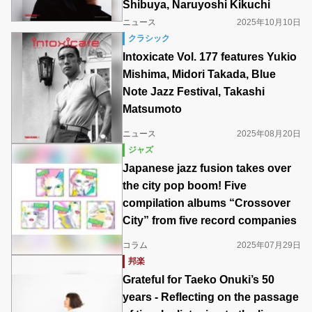
Shibuya, Naruyoshi Kikuchi
ニュース
2025年10月10日
クラシック
Intoxicate Vol. 177 features Yukio
Mishima, Midori Takada, Blue
Note Jazz Festival, Takashi
Matsumoto
ニュース
2025年08月20日
ジャズ
Japanese jazz fusion takes over
the city pop boom! Five
compilation albums “Crossover
City” from five record companies
コラム
2025年07月29日
邦楽
Grateful for Taeko Onuki’s 50
years - Reflecting on the passage