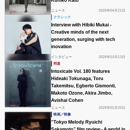
Kuniko Kato
ニュース
2026年04月21日
クラシック
Interview with Hibiki Mukai -
Creative minds of the next
generation, surging with tech
inovation
インタビュー
2026年03月13日
邦楽
Intoxicate Vol. 180 features
Hideaki Tokunaga, Toru
Takemitsu, Egberto Gismonti,
Makoto Ozone, Akira Jimbo,
Avishai Cohen
ニュース
2026年02月20日
映画／映像
“Tokyo Melody Ryuichi
Sakamoto” film review - A world in