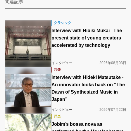
関連記事
クラシック
Interview with Hibiki Mukai - The
present state of young creators
accelerated by technology
インタビュー
2026年08月03日
邦楽
Interview with Hideki Matsutake -
An innovator looks back on “The
Dawn of Synthesized Music in
Japan”
インタビュー
2026年07月22日
洋楽
Jobim’s bossa nova as