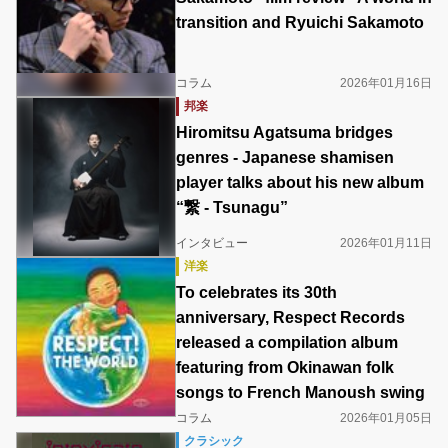
transition and Ryuichi Sakamoto
コラム
2026年01月16日
邦楽
Hiromitsu Agatsuma bridges
genres - Japanese shamisen
player talks about his new album
“繋 - Tsunagu”
インタビュー
2026年01月11日
洋楽
To celebrates its 30th
anniversary, Respect Records
released a compilation album
featuring from Okinawan folk
songs to French Manoush swing
コラム
2026年01月05日
クラシック