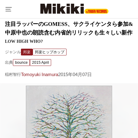
注目ラッパーのGOMESS、サクライケンタら参加&
中原中也の朗読含む内省的リリックも生々しい新作
LOW HIGH WHO?
ジャンル
邦楽
邦楽ヒップホップ
出典
bounce
2015 April
Tomoyuki Inamura
2015年04月07日
稲村智行