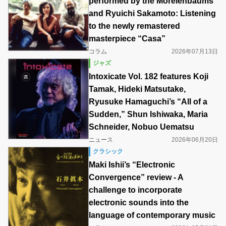
performed by the Morelenbaums
and Ryuichi Sakamoto: Listening
to the newly remastered
masterpiece “Casa”
コラム
2026年07月13日
ジャズ
Intoxicate Vol. 182 features Koji
Tamak, Hideki Matsutake,
Ryusuke Hamaguchi’s “All of a
Sudden,” Shun Ishiwaka, Maria
Schneider, Nobuo Uematsu
ニュース
2026年06月20日
クラシック
Maki Ishii’s “Electronic
Convergence” review - A
challenge to incorporate
electronic sounds into the
language of contemporary music