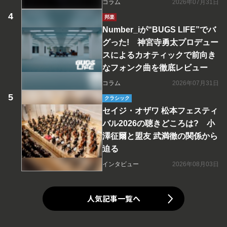
コラム
2026年07月31日
邦楽
Number_iが“BUGS LIFE”でバ
グった! 神宮寺勇太プロデュー
スによるカオティックで前向き
なフォンク曲を徹底レビュー
コラム
2026年07月31日
クラシック
セイジ・オザワ 松本フェスティ
バル2026の聴きどころは? 小
澤征爾と盟友 武満徹の関係から
迫る
インタビュー
2026年08月03日
人気記事一覧へ