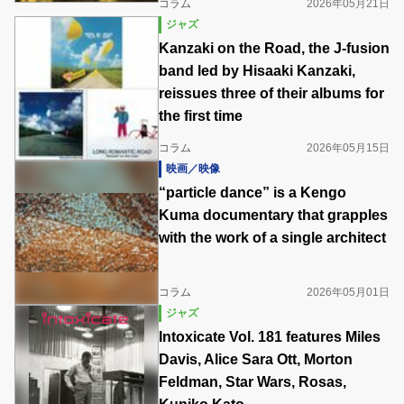
コラム
2026年05月21日
ジャズ
Kanzaki on the Road, the J-fusion
band led by Hisaaki Kanzaki,
reissues three of their albums for
the first time
コラム
2026年05月15日
映画／映像
“particle dance” is a Kengo
Kuma documentary that grapples
with the work of a single architect
コラム
2026年05月01日
ジャズ
Intoxicate Vol. 181 features Miles
Davis, Alice Sara Ott, Morton
Feldman, Star Wars, Rosas,