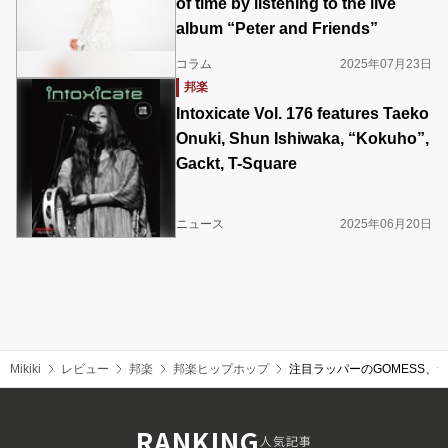
of time by listening to the live
album “Peter and Friends”
コラム
2025年07月23日
邦楽
Intoxicate Vol. 176 features Taeko
Onuki, Shun Ishiwaka, “Kokuho”,
Gackt, T-Square
ニュース
2025年06月20日
Mikiki
レビュー
邦楽
邦楽ヒップホップ
注目ラッパーのGOMESS
RANKING
人気記事