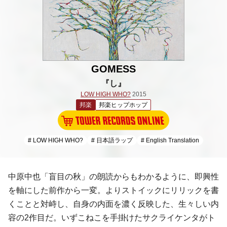
GOMESS
『し』
LOW HIGH WHO?
2015
邦楽
邦楽ヒップホップ
# LOW HIGH WHO?
# 日本語ラップ
# English Translation
中原中也
「盲目の秋」の朗読からもわかるように、即興性
を軸にした前作から一変。よりストイックにリリックを書
くことと対峙し、自身の内面を濃く反映した、生々しい内
容の2作目だ。
いずこねこ
を手掛けた
サクライケンタ
がト