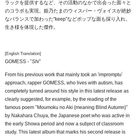
ラックを提供するなど、その活動のなかで出会った面々と
のコラボも実現。
姫乃たま
のウィスパー・ヴォイスが絶妙
なバランスで加わった“keep”などポップな面も採り入れ、
生き様を体現した傑作。
[English Translation]
GOMESS - "
Shi
"
From his previous work that mainly took an 'impromptu'
approach, rapper GOMESS, who lives with autism, has
completely turned around his style in this latest release as
clearly suggested, for example, by the reading of the
famous poem "Moumoku no Aki (meaning Blind Autumn)"
by Nakahara Chuya, the Japanese poet who was active in
the early Showa period and now a subject of classroom
study. This latest album that marks his second release is