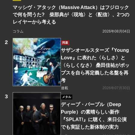
マッシヴ・アタック（Massive Attack）はフジロック
で何を問うた? 柴那典が〈現地〉と〈配信〉、2つの
レイヤーから考える
コラム
2026年08月04日
邦楽
サザンオールスターズ『Young
Love』に表れた〈らしさ〉と
〈らしくなさ〉 桑田佳祐がポッ
プスを自ら再定義した名盤を再
考
連載
2026年07月30日
メタル
ディープ・パープル（Deep
Purple）の素晴らしい新作
『SPLAT!』に聴く、来日公演
でも実証した新体制の実力