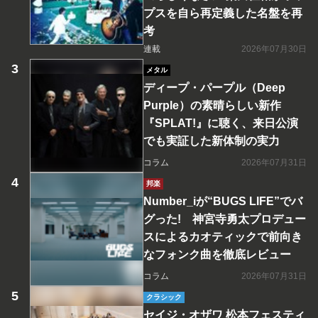
プスを自ら再定義した名盤を再
考
連載
2026年07月30日
メタル
ディープ・パープル（Deep
Purple）の素晴らしい新作
『SPLAT!』に聴く、来日公演
でも実証した新体制の実力
コラム
2026年07月31日
邦楽
Number_iが“BUGS LIFE”でバ
グった! 神宮寺勇太プロデュー
スによるカオティックで前向き
なフォンク曲を徹底レビュー
コラム
2026年07月31日
クラシック
セイジ・オザワ 松本フェスティ