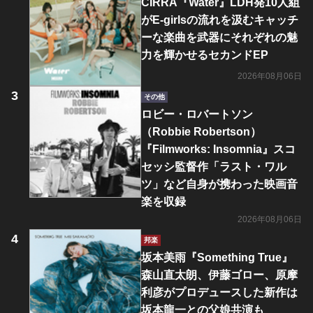
CIRRA『Water』LDH発10人組
がE-girlsの流れを汲むキャッチ
ーな楽曲を武器にそれぞれの魅
力を輝かせるセカンドEP
2026年08月06日
その他
ロビー・ロバートソン
（Robbie Robertson）
『Filmworks: Insomnia』スコ
セッシ監督作「ラスト・ワル
ツ」など自身が携わった映画音
楽を収録
2026年08月06日
邦楽
坂本美雨『Something True』
森山直太朗、伊藤ゴロー、原摩
利彦がプロデュースした新作は
坂本龍一との父娘共演も