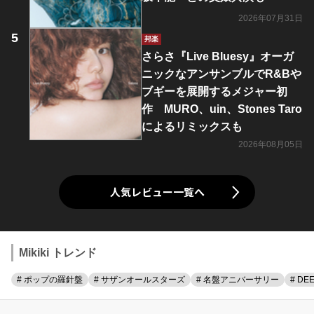
2026年07月31日
邦楽
さらさ『Live Bluesy』オーガ
ニックなアンサンブルでR&Bや
ブギーを展開するメジャー初
作 MURO、uin、Stones Taro
によるリミックスも
2026年08月05日
人気レビュー一覧へ
Mikiki トレンド
# ポップの羅針盤
# サザンオールスターズ
# 名盤アニバーサリー
# DE