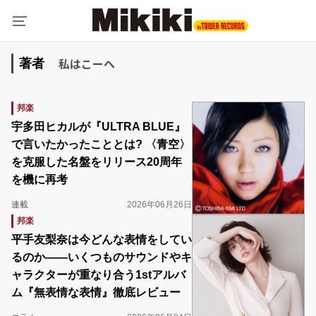
私はこーへ
著者
邦楽
宇多田ヒカルが『ULTRA BLUE』
で言いたかったこととは? 〈青空〉
を克服した名盤をリリース20周年
を機に再考
連載
2026年06月26日
邦楽
平手友梨奈は今どんな表情をしてい
るのか――いくつものサウンドやキ
ャラクターが重なり合う1stアルバ
ム『無表情な表情』徹底レビュー