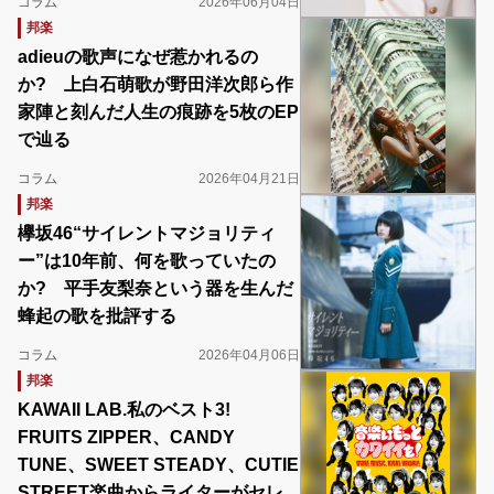
コラム
2026年06月04日
邦楽
adieuの歌声になぜ惹かれるの
か? 上白石萌歌が野田洋次郎ら作
家陣と刻んだ人生の痕跡を5枚のEP
で辿る
コラム
2026年04月21日
邦楽
欅坂46“サイレントマジョリティ
ー”は10年前、何を歌っていたの
か? 平手友梨奈という器を生んだ
蜂起の歌を批評する
コラム
2026年04月06日
邦楽
KAWAII LAB.私のベスト3!
FRUITS ZIPPER、CANDY
TUNE、SWEET STEADY、CUTIE
STREET楽曲からライターがセレ