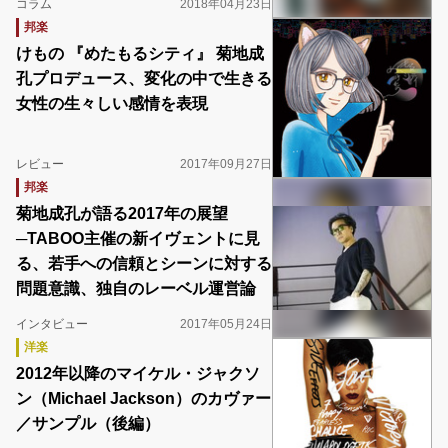
コラム
2018年04月23日
邦楽
けもの 『めたもるシティ』 菊地成
孔プロデュース、変化の中で生きる
女性の生々しい感情を表現
レビュー
2017年09月27日
邦楽
菊地成孔が語る2017年の展望
─TABOO主催の新イヴェントに見
る、若手への信頼とシーンに対する
問題意識、独自のレーベル運営論
インタビュー
2017年05月24日
洋楽
2012年以降のマイケル・ジャクソ
ン（Michael Jackson）のカヴァー
／サンプル（後編）