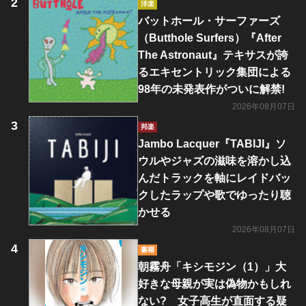
洋楽
バットホール・サーファーズ
（Butthole Surfers）『After
The Astronaut』テキサスが誇
るエキセントリック集団による
98年の未発表作がついに解禁!
2026年08月07日
邦楽
Jambo Lacquer『TABIJI』ソ
ウルやジャズの滋味を溶かし込
んだトラックを軸にレイドバッ
クしたラップや歌でゆったり聴
かせる
2026年08月07日
書籍
朝霧舟「キシモジン（1）」大
好きな母親が実は偽物かもしれ
ない? 女子高生が直面する疑