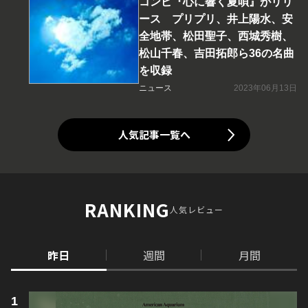
コンピ『心に響く夏唄』がリリ
ース プリプリ、井上陽水、安
全地帯、松田聖子、西城秀樹、
松山千春、吉田拓郎ら36の名曲
を収録
ニュース
2023年06月13日
人気記事一覧へ
RANKING
人気レビュー
昨日
週間
月間