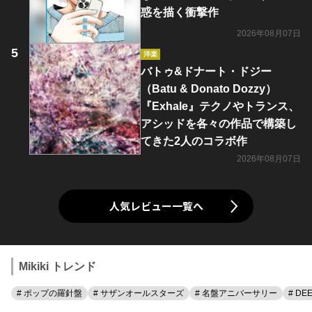
惑を描く衝撃作
2026年08月07日
洋楽
バトゥ&ドナート・ドジー
（Batu & Donato Dozzy）
『Exhale』テクノやトランス、
アシッドを各々の作品で構築し
てきた2人のコラボ作
2026年08月07日
人気レビュー一覧へ
Mikiki トレンド
# ポップの羅針盤
# サザンオールスターズ
# 名盤アニバーサリー
# DE