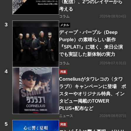
〈配信〉、2つのレイヤーから
考える
コラム
2026年08月04日
メタル
ディープ・パープル（Deep
Purple）の素晴らしい新作
『SPLAT!』に聴く、来日公演
でも実証した新体制の実力
コラム
2026年07月31日
邦楽
Corneliusがタワレコの〈タワ
ラブ!〉キャンペーンに登場 ポ
スターやオリジナル特典、イン
タビュー掲載のTOWER
PLUS+配布など
ニュース
2026年08月07日
邦楽