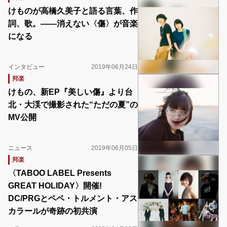
けものが高橋久美子と語る言葉、作
詞、歌。――消えない〈傷〉が音楽
になる
インタビュー
2019年06月24日
邦楽
けもの、新EP『美しい傷』より台
北・大渓で撮影された“ただの夏”の
MV公開
ニュース
2019年06月05日
邦楽
〈TABOO LABEL Presents
GREAT HOLIDAY〉開催!
DC/PRGとペペ・トルメント・アス
カラールが奇跡の初共演