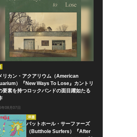
楽
メリカン・アクアリウム（American
uarium）『New Ways To Lose』カントリ
の要素を持つロックバンドの面目躍如たる
作
26年08月07日
洋楽
バットホール・サーファーズ
（Butthole Surfers）『After