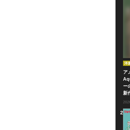
洋
ア
Aq
ー
新
20