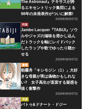
The Astronaut』テキサスが誇
るエキセントリック集団による
98年の未発表作がついに解禁!
2026年08月07日
邦楽
Jambo Lacquer『TABIJI』ソウ
ルやジャズの滋味を溶かし込ん
だトラックを軸にレイドバック
したラップや歌でゆったり聴か
せる
2026年08月07日
書籍
朝霧舟「キシモジン（1）」大好
きな母親が実は偽物かもしれな
い? 女子高生が直面する疑惑を
描く衝撃作
2026年08月07日
洋楽
バトゥ&ドナート・ドジー