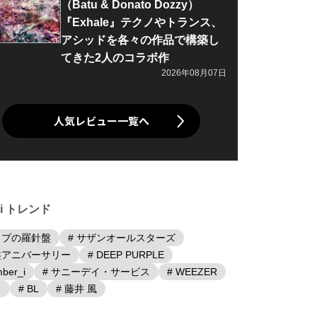
（Batu & Donato Dozzy）
『Exhale』テクノやトランス、
アシッドを各々の作品で構築し
てきた2人のコラボ作
2026年08月07日
人気レビュー一覧へ
iki トレンド
ップの羅針盤
# サザンオールスターズ
盤アニバーサリー
# DEEP PURPLE
ber_i
# サニーデイ・サービス
# WEEZER
日
# BL
# 藤井 風