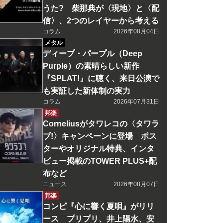
うた? 柴那典が〈現地〉と〈配
信〉、2つのレイヤーから考える
コラム
2026年08月04日
メタル
ディープ・パープル（Deep
Purple）の素晴らしい新作
『SPLAT!』に聴く、来日公演で
も実証した新体制の実力
コラム
2026年07月31日
邦楽
Corneliusがタワレコの〈タワラ
ブ!〉キャンペーンに登場 ポス
ターやオリジナル特典、インタ
ビュー掲載のTOWER PLUS+配
布など
ニュース
2026年08月07日
邦楽
コンピ『心に響く夏唄』がリリ
ース プリプリ、井上陽水、安