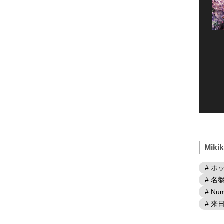
Mik
# ポ
# 名
# Num
# 来