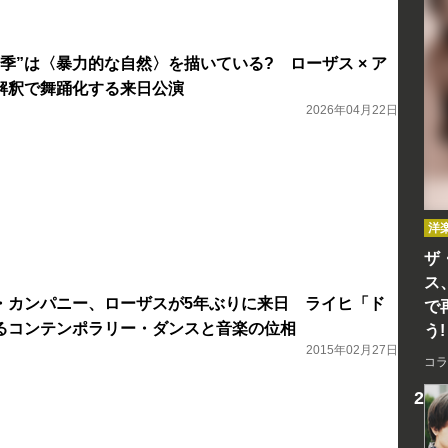
季”は〈暴力的な自然〉を描いている? ローザス × ア
解釈で舞踊化する来日公演
2026年04月22日
洋
ザ
ス
・カンパニー、ローザスが5年ぶりに来日 ライヒ「ド
で
るコンテンポラリー・ダンスと音楽の位相
う!
2015年02月27日
コラ