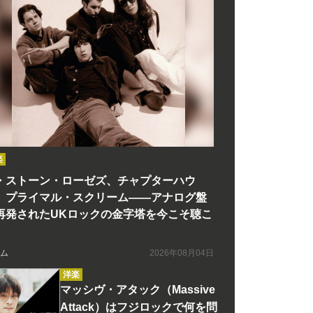
楽
・ストーン・ローゼズ、チャプターハウ
、プライマル・スクリーム――アナログ盤
再発されたUKロックの金字塔を今こそ聴こ
ム
2026年08月04日
洋楽
マッシヴ・アタック（Massive
Attack）はフジロックで何を問