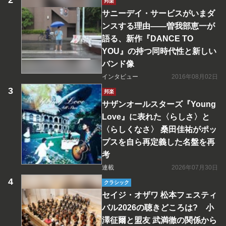
邦楽
サニーデイ・サービスがいまダ
ンスする理由――曽我部恵一が
語る、新作『DANCE TO
YOU』の持つ同時代性と新しい
バンド像
インタビュー
2016年08月02日
邦楽
サザンオールスターズ『Young
Love』に表れた〈らしさ〉と
〈らしくなさ〉 桑田佳祐がポッ
プスを自ら再定義した名盤を再
考
連載
2026年07月30日
クラシック
セイジ・オザワ 松本フェスティ
バル2026の聴きどころは? 小
澤征爾と盟友 武満徹の関係から