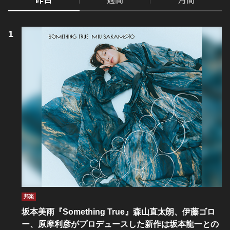
邦楽
坂本美雨『Something True』森山直太朗、伊藤ゴロ
ー、原摩利彦がプロデュースした新作は坂本龍一との