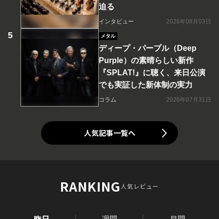
迫る
インタビュー
2026年08月03日
メタル
ディープ・パープル（Deep
Purple）の素晴らしい新作
『SPLAT!』に聴く、来日公演
でも実証した新体制の実力
コラム
2026年07月31日
人気記事一覧へ
RANKING
人気レビュー
昨日
週間
月間