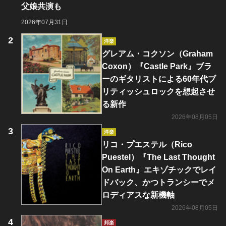
父娘共演も
2026年07月31日
洋楽
グレアム・コクソン（Graham
Coxon）『Castle Park』ブラ
ーのギタリストによる60年代ブ
リティッシュロックを想起させ
る新作
2026年08月05日
洋楽
リコ・プエステル（Rico
Puestel）『The Last Thought
On Earth』エキゾチックでレイ
ドバック、かつトランシーでメ
ロディアスな新機軸
2026年08月05日
邦楽