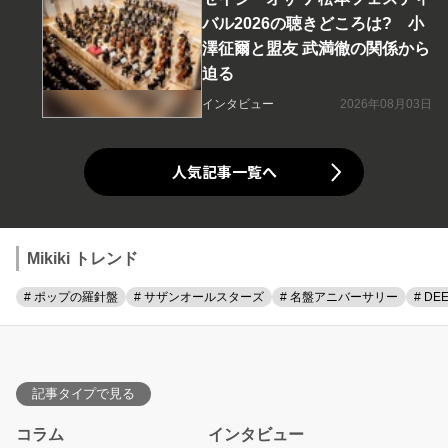
バル2026の聴きどころは? 小
澤征爾と盟友 武満徹の関係から
迫る
インタビュー
2026年08月03日
人気記事一覧へ
Mikiki トレンド
# ポップの羅針盤
# サザンオールスターズ
# 名盤アニバーサリー
# DE
記事タイプで見る
コラム
インタビュー