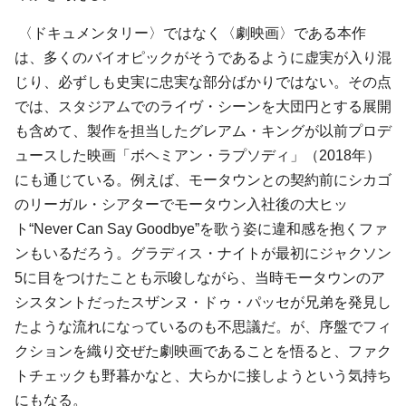
〈ドキュメンタリー〉ではなく〈劇映画〉である本作
は、多くのバイオピックがそうであるように虚実が入り混
じり、必ずしも史実に忠実な部分ばかりではない。その点
では、スタジアムでのライヴ・シーンを大団円とする展開
も含めて、製作を担当したグレアム・キングが以前プロデ
ュースした映画「ボヘミアン・ラプソディ」（2018年）
にも通じている。例えば、モータウンとの契約前にシカゴ
のリーガル・シアターでモータウン入社後の大ヒッ
ト“Never Can Say Goodbye”を歌う姿に違和感を抱くファ
ンもいるだろう。グラディス・ナイトが最初にジャクソン
5に目をつけたことも示唆しながら、当時モータウンのア
シスタントだったスザンヌ・ドゥ・パッセが兄弟を発見し
たような流れになっているのも不思議だ。が、序盤でフィ
クションを織り交ぜた劇映画であることを悟ると、ファク
トチェックも野暮かなと、大らかに接しようという気持ち
にもなる。