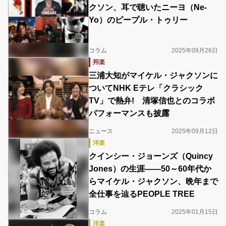
クソン、耳で聴いたニーヨ（Ne-
Yo）のピープル・トゥリー
コラム
2025年09月26日
邦楽
三浦大知がマイケル・ジャクソンに
ついてNHK Eテレ「クラシック
TV」で熱弁! 清塚信也とのコラボ
パフォーマンスも披露
ニュース
2025年09月12日
洋楽
クインシー・ジョーンズ（Quincy
Jones）の生涯――50～60年代か
らマイケル・ジャクソン、晩年まで
全仕事を辿るPEOPLE TREE
コラム
2025年01月15日
洋楽