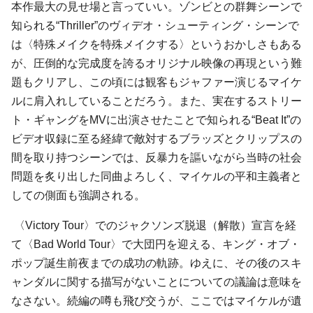
本作最大の見せ場と言っていい。ゾンビとの群舞シーンで
知られる“Thriller”のヴィデオ・シューティング・シーンで
は〈特殊メイクを特殊メイクする〉というおかしさもある
が、圧倒的な完成度を誇るオリジナル映像の再現という難
題もクリアし、この頃には観客もジャファー演じるマイケ
ルに肩入れしていることだろう。また、実在するストリー
ト・ギャングをMVに出演させたことで知られる“Beat It”の
ビデオ収録に至る経緯で敵対するブラッズとクリップスの
間を取り持つシーンでは、反暴力を謳いながら当時の社会
問題を炙り出した同曲よろしく、マイケルの平和主義者と
しての側面も強調される。
〈Victory Tour〉でのジャクソンズ脱退（解散）宣言を経
て〈Bad World Tour〉で大団円を迎える、キング・オブ・
ポップ誕生前夜までの成功の軌跡。ゆえに、その後のスキ
ャンダルに関する描写がないことについての議論は意味を
なさない。続編の噂も飛び交うが、ここではマイケルが遺