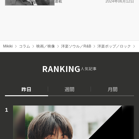
連載
2024年06月12日
Mikiki
コラム
映画／映像
洋楽ソウル／R&B
洋楽ポップ／ロック
RANKING
人気記事
昨日
週間
月間