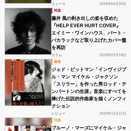
ニュース
2026年04月20日
邦楽
藤井 風の剥き出しの姿を収めた
『HELP EVER HURT COVER』
エイミー・ワインハウス、バート・
バカラックなど取り上げたカバー盤
を再訪
コラム
2026年03月18日
書籍
ジェド・ピットマン「インヴィジブ
ル・マン マイケル・ジャクソン
「スリラー」を作った男ロッド・テ
ンパートンの生涯」音楽にすべてを
捧げた伝説的作曲家を描くノンフィ
クション
レビュー
2025年12月12日
洋楽
ブルーノ・マーズにマイケル・ジャ