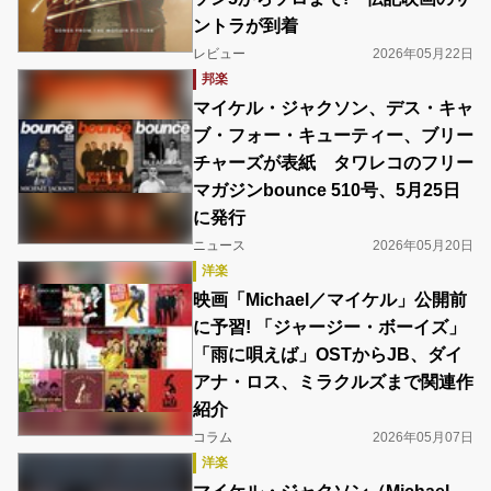
ントラが到着
レビュー
2026年05月22日
邦楽
マイケル・ジャクソン、デス・キャ
ブ・フォー・キューティー、ブリー
チャーズが表紙 タワレコのフリー
マガジンbounce 510号、5月25日
に発行
ニュース
2026年05月20日
洋楽
映画「Michael／マイケル」公開前
に予習! 「ジャージー・ボーイズ」
「雨に唄えば」OSTからJB、ダイ
アナ・ロス、ミラクルズまで関連作
紹介
コラム
2026年05月07日
洋楽