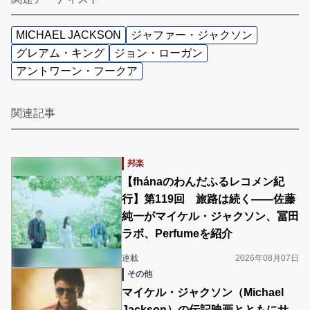
MICHAEL JACKSON
ジャファー・ジャクソン
グレアム・キング
ジョン・ローガン
アントワーン・フークア
関連記事
邦楽
【fhánaのわんだふるレコメン紀
行】第119回 旅路は続く――佐藤
純一がマイケル・ジャクソン、冨田
ラボ、Perfumeを紹介
連載
2026年08月07日
その他
マイケル・ジャクソン（Michael
Jackson）の伝記映画とともにサ