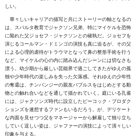
しい。
華々しいキャリアの描写と共にストーリーの軸となるの
は、スパルタ教育でジャクソン兄弟、特にマイケルを恐怖
に陥れた父ジョセフ・ジャクソンとの確執だ。ジョセフを
演じるコールマン・ドミンゴの演技も真に迫るが、その父
による心理的虐待がトラウマとなって鼻の整形手術を行う
など、マイケルの心の内に踏み込んだシーンには切なさも
漂う。幼少期から厳しい芸能界で過ごしてきたがゆえの孤
独や少年時代の楽しみを失った欠落感。それゆえの少年性
の奪還は、チンパンジーの親友バブルスをはじめとする動
物との触れ合いなどを通して描かれていく。庭にいる孔雀
には、ジャクソンズ時代に設立したピーコック・プロダク
ションズを連想するファンもいるだろう。が、デリケート
な内面を見せつつ父をマネージャーから解雇して独り立ち
していく逞しい姿は、ジャファーの演技によって清々しい
印象を与える。