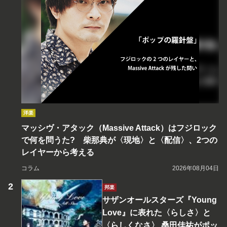
洋楽
マッシヴ・アタック（Massive Attack）はフジロック
で何を問うた? 柴那典が〈現地〉と〈配信〉、2つの
レイヤーから考える
コラム
2026年08月04日
邦楽
サザンオールスターズ『Young
Love』に表れた〈らしさ〉と
〈らしくなさ〉 桑田佳祐がポッ