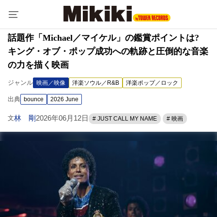
話題作「Michael／マイケル」の鑑賞ポイントは?
キング・オブ・ポップ成功への軌跡と圧倒的な音楽
の力を描く映画
ジャンル
映画／映像
洋楽ソウル／R&B
洋楽ポップ／ロック
出典
bounce
2026 June
林 剛
2026年06月12日
文
# JUST CALL MY NAME
# 映画