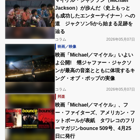
マイケル・ジャクソン（Michael
Jackson）が歩んだ〈史上もっと
も成功したエンターテイナー〉への
道 ジャクソン5から始まる足跡を
辿る
コラム
2026年05月07日
映画／映像
映画「Michael／マイケル」いよい
よ公開! 甥ジャファー・ジャクソ
ンが最高の音楽とともに体現するキ
ング・オブ・ポップの実像
コラム
2026年05月07日
邦楽
映画「Michael／マイケル」、フ
ー・ファイターズ、アメリカン・フ
ットボールが表紙 タワレコのフリ
ーマガジンbounce 509号、4月25
日に発行