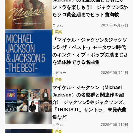
ントラを楽しもう! ジャクソン5か
らソロ黄金期までヒット曲満載
コラム
2026年06月29日
洋楽
『マイケル・ジャクソン&ジャクソ
ン5 -ザ・ベスト-』モータウン時代
のキング・オブ・ポップの凄まじさ
を追体験できる名曲集
レビュー
2026年06月24日
洋楽
マイケル・ジャクソン（Michael
Jackson）の名盤群と関連作を紹
介! ジャクソン5やジャクソンズ、
「THIS IS IT」サントラ、未発表曲
集など
コラム
2026年06月10日
洋楽