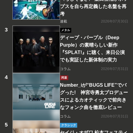
プスを自ら再定義した名盤を再
考
連載
2026年07月30日
メタル
ディープ・パープル（Deep
Purple）の素晴らしい新作
『SPLAT!』に聴く、来日公演
でも実証した新体制の実力
コラム
2026年07月31日
邦楽
Number_iが“BUGS LIFE”でバ
グった! 神宮寺勇太プロデュー
スによるカオティックで前向き
なフォンク曲を徹底レビュー
コラム
2026年07月31日
クラシック
セイジ・オザワ 松本フェスティ