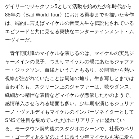
ゲイリーでジャクソン5として活動を始めた少年時代から
88年の〈Bad World Tour〉における勇姿までを描いた今作
は、端的に言えばマイケルの音楽人生を伝説化されている
エピソードと共に見せる爽快なエンターテインメント・ム
ーヴィーだ。
青年期以降のマイケルを演じるのは、マイケルの実兄ジ
ャーメインの息子、つまりマイケルの甥にあたるジャファ
ー・ジャクソン。血縁ということもあり、公開前から熱い
視線が注がれていたことは周知の通り。生き写しとまでは
言わずとも、スクリーン上のジャファーは、歌やダンス、
繊細かつ精悍な表情などマイケルが憑依したかのようで、
感情移入させられる場面も多い。少年期を演じるジュリア
ーノ・ヴァルディもマイケルのインパーソネイターとして
SNSで注目を集めていただけにリアリティに溢れてい
る。モータウン契約後のスタジオのシーンで、社長のベリ
ー・ゴーディJr.を父のように慕う少年マイケルも実に愛ら