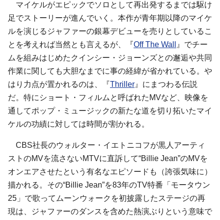
マイケルがエピックでソロとして再出発するまでは駆け
足でストーリーが進んでいく。本作が青年期以降のマイケ
ルを演じるジャファーの銀幕デビューを売りとしているこ
とを考えれば当然とも言えるが、『
Off The Wall
』でチー
ムを組みはじめたクインシー・ジョーンズとの邂逅や共同
作業に関しても大胆なまでに事の経緯が省かれている。や
はり力点が置かれるのは、『
Thriller
』にまつわる伝説
だ。特にショート・フィルムと呼ばれたMVなど、映像を
通してポップ・ミュージックの新たな道を切り拓いたマイ
ケルの功績に対しては時間が割かれる。
CBS社長のウォルター・イエトニコフが黒人アーティ
ストのMVを流さないMTVに直訴して“Billie Jean”のMVを
オンエアさせたという有名なエピソードも（誇張気味に）
描かれる。その“Billie Jean”を83年のTV特番「モータウン
25」で歌ってムーンウォークを初披露したステージの再
現は、ジャファーのダンスを含めた熱演ぶりという意味で