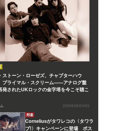
楽
・ストーン・ローゼズ、チャプターハウ
、プライマル・スクリーム――アナログ盤
再発されたUKロックの金字塔を今こそ聴こ
ム
2026年08月04日
邦楽
Corneliusがタワレコの〈タワラ
ブ!〉キャンペーンに登場 ポス