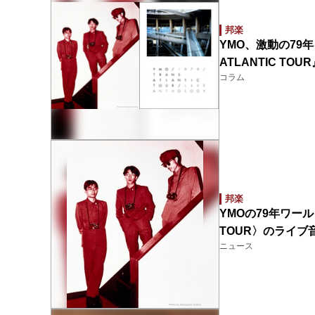
邦楽
YMO、激動の79
ATLANTIC T
コラム
邦楽
YMOの79年ワール
TOUR〉のライブ
ニュース