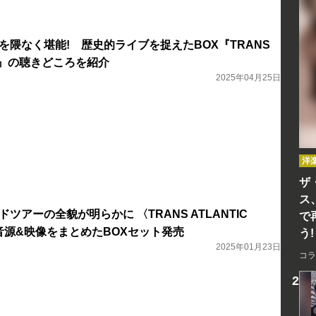
年を隈なく堪能! 歴史的ライブを捉えたBOX『TRANS
OUR』の聴きどころを紹介
2025年04月25日
洋
ザ
ス
ドツアーの全貌が明らかに 〈TRANS ATLANTIC
で
音源&映像をまとめたBOXセット発売
う!
2025年01月23日
コラ