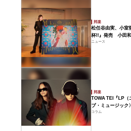
邦楽
松任谷由実、小室哲
杯!!』発売 小田
ニュース
邦楽
TOWA TEI『
ブ・ミュージック
コラム