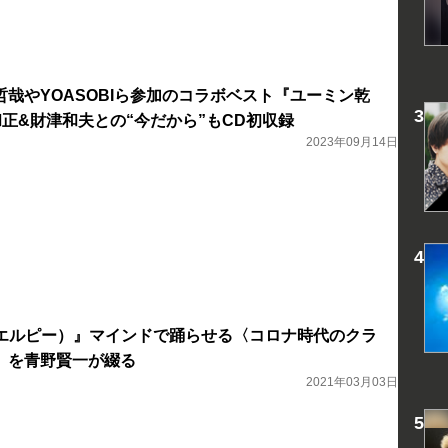
哉やYOASOBIら参加のコラボベスト『ユーミン乾
和正&財津和夫との“今だから”もCD初収録
2023年09月14日
LP（エルピー）』マインドで踊らせる〈コロナ時代のクラ
〉を青野賢一が綴る
2021年03月03日