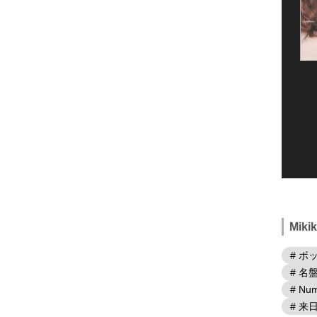
Mik
# ポ
# 名
# Num
# 来