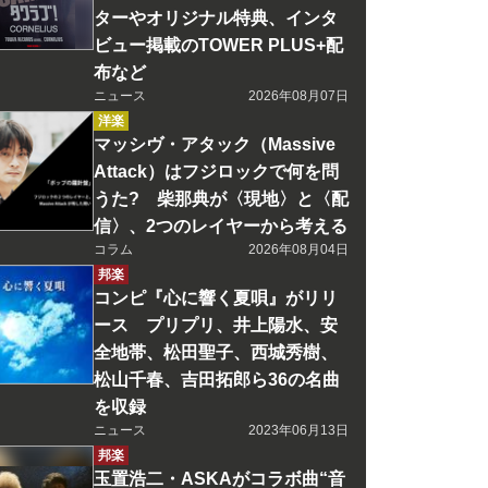
ターやオリジナル特典、インタ
ビュー掲載のTOWER PLUS+配
布など
ニュース
2026年08月07日
洋楽
マッシヴ・アタック（Massive
Attack）はフジロックで何を問
うた? 柴那典が〈現地〉と〈配
信〉、2つのレイヤーから考える
コラム
2026年08月04日
邦楽
コンピ『心に響く夏唄』がリリ
ース プリプリ、井上陽水、安
全地帯、松田聖子、西城秀樹、
松山千春、吉田拓郎ら36の名曲
を収録
ニュース
2023年06月13日
邦楽
玉置浩二・ASKAがコラボ曲“音