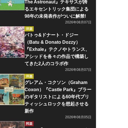
The Astronaut』テキサスが誇
るエキセントリック集団による
98年の未発表作がついに解禁!
2026年08月07日
洋楽
バトゥ&ドナート・ドジー
（Batu & Donato Dozzy）
『Exhale』テクノやトランス、
アシッドを各々の作品で構築し
てきた2人のコラボ作
2026年08月07日
洋楽
グレアム・コクソン（Graham
Coxon）『Castle Park』ブラー
のギタリストによる60年代ブリ
ティッシュロックを想起させる
新作
2026年08月05日
邦楽