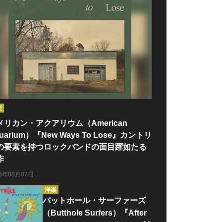
楽
メリカン・アクアリウム（American
uarium）『New Ways To Lose』カントリ
の要素を持つロックバンドの面目躍如たる
作
26年08月07日
洋楽
バットホール・サーファーズ
（Butthole Surfers）『After