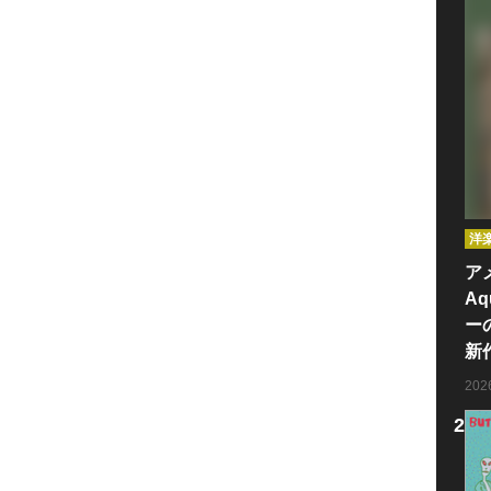
洋
ア
Aq
ー
新
20