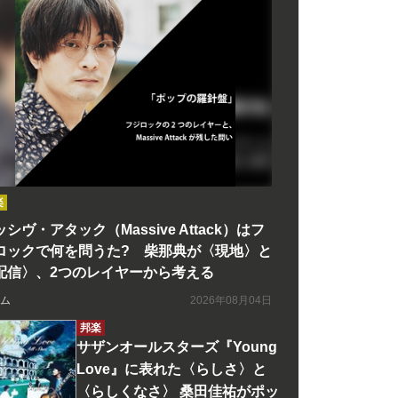
楽
シヴ・アタック（Massive Attack）はフ
ロックで何を問うた? 柴那典が〈現地〉と
配信〉、2つのレイヤーから考える
ム
2026年08月04日
邦楽
サザンオールスターズ『Young
Love』に表れた〈らしさ〉と
〈らしくなさ〉 桑田佳祐がポッ