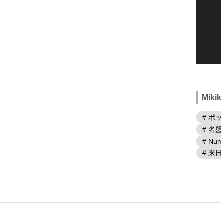
Mik
# ポ
# 名
# Num
# 来