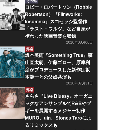
その他
ロビー・ロバートソン（Robbie
Robertson）『Filmworks:
Insomnia』スコセッシ監督作
「ラスト・ワルツ」など自身が
携わった映画音楽を収録
2026年08月06日
邦楽
坂本美雨『Something True』森
山直太朗、伊藤ゴロー、原摩利
彦がプロデュースした新作は坂
本龍一との父娘共演も
2026年07月31日
邦楽
さらさ『Live Bluesy』オーガニ
ックなアンサンブルでR&Bやブ
ギーを展開するメジャー初作
MURO、uin、Stones Taroによ
るリミックスも