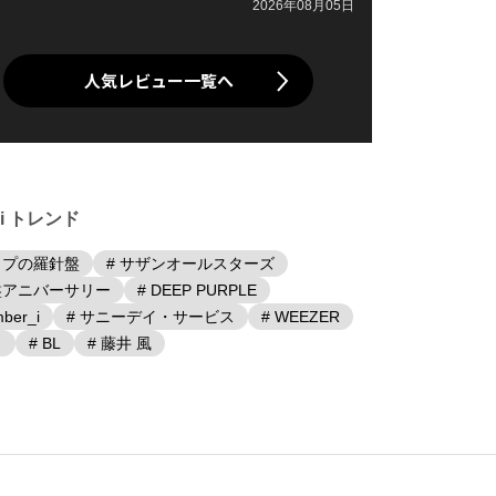
2026年08月05日
人気レビュー一覧へ
iki トレンド
ップの羅針盤
# サザンオールスターズ
盤アニバーサリー
# DEEP PURPLE
ber_i
# サニーデイ・サービス
# WEEZER
日
# BL
# 藤井 風