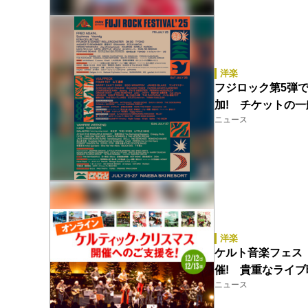
洋楽
フジロック第5弾でリ
加! チケットの
ニュース
洋楽
ケルト音楽フェス
催! 貴重なライ
ニュース