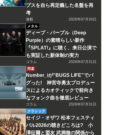
プスを自ら再定義した名盤を再
考
連載
2026年07月30日
メタル
ディープ・パープル（Deep
Purple）の素晴らしい新作
『SPLAT!』に聴く、来日公演で
も実証した新体制の実力
コラム
2026年07月31日
邦楽
Number_iが“BUGS LIFE”でバ
グった! 神宮寺勇太プロデュー
スによるカオティックで前向き
なフォンク曲を徹底レビュー
コラム
2026年07月31日
クラシック
セイジ・オザワ 松本フェスティ
バル2026の聴きどころは? 小
澤征爾と盟友 武満徹の関係から