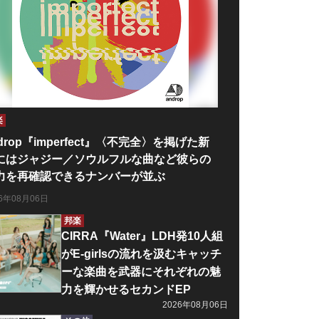
楽
drop『imperfect』〈不完全〉を掲げた新
にはジャジー／ソウルフルな曲など彼らの
力を再確認できるナンバーが並ぶ
26年08月06日
邦楽
CIRRA『Water』LDH発10人組
がE-girlsの流れを汲むキャッチ
ーな楽曲を武器にそれぞれの魅
力を輝かせるセカンドEP
2026年08月06日