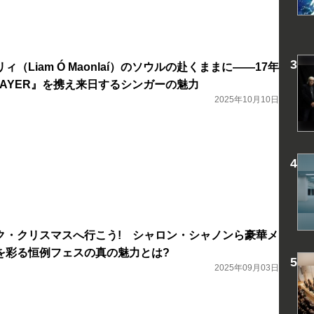
（Liam Ó Maonlaí）のソウルの赴くままに――17年
AYER』を携え来日するシンガーの魅力
2025年10月10日
ク・クリスマスへ行こう! シャロン・シャノンら豪華メ
を彩る恒例フェスの真の魅力とは?
2025年09月03日