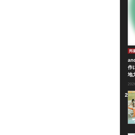
邦
an
作
地
20