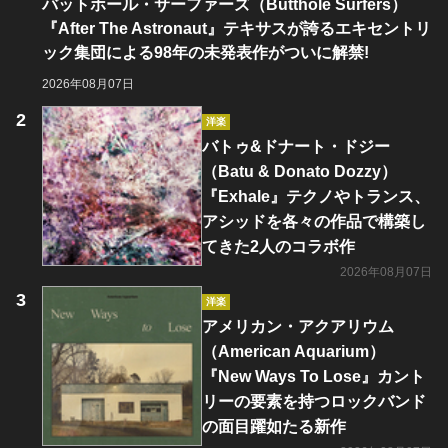
バットホール・サーファーズ（Butthole Surfers）
『After The Astronaut』テキサスが誇るエキセントリ
ック集団による98年の未発表作がついに解禁!
2026年08月07日
洋楽
バトゥ&ドナート・ドジー
（Batu & Donato Dozzy）
『Exhale』テクノやトランス、
アシッドを各々の作品で構築し
てきた2人のコラボ作
2026年08月07日
洋楽
アメリカン・アクアリウム
（American Aquarium）
『New Ways To Lose』カント
リーの要素を持つロックバンド
の面目躍如たる新作