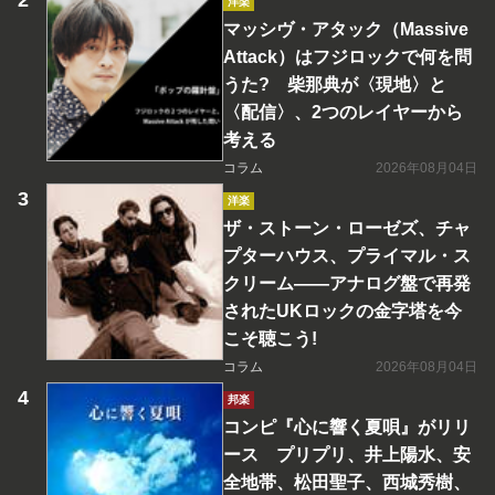
洋楽
マッシヴ・アタック（Massive
Attack）はフジロックで何を問
うた? 柴那典が〈現地〉と
〈配信〉、2つのレイヤーから
考える
コラム
2026年08月04日
洋楽
ザ・ストーン・ローゼズ、チャ
プターハウス、プライマル・ス
クリーム――アナログ盤で再発
されたUKロックの金字塔を今
こそ聴こう!
コラム
2026年08月04日
邦楽
コンピ『心に響く夏唄』がリリ
ース プリプリ、井上陽水、安
全地帯、松田聖子、西城秀樹、