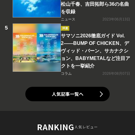
松山千春、吉田拓郎ら36の名曲
を収録
ニュース
2023年06月13日
洋楽
サマソニ2026徹底ガイド Vol.
2――BUMP OF CHICKEN、デ
ヴィッド・バーン、サカナクシ
ョン、BABYMETALなど注目ア
クトを一挙紹介
コラム
2026年08月07日
人気記事一覧へ
RANKING
人気レビュー