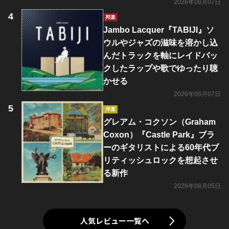
2026年08月07日
邦楽
Jambo Lacquer『TABIJI』ソ
ウルやジャズの滋味を溶かし込
んだトラックを軸にレイドバッ
クしたラップや歌でゆったり聴
かせる
2026年08月07日
洋楽
グレアム・コクソン（Graham
Coxon）『Castle Park』ブラ
ーのギタリストによる60年代ブ
リティッシュロックを想起させ
る新作
2026年08月05日
人気レビュー一覧へ