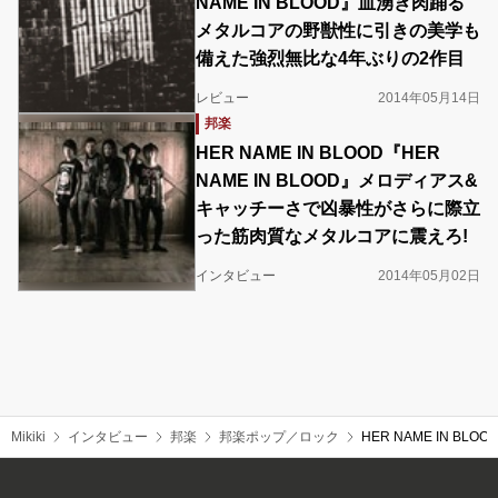
NAME IN BLOOD』血湧き肉踊る
メタルコアの野獣性に引きの美学も
備えた強烈無比な4年ぶりの2作目
レビュー
2014年05月14日
邦楽
HER NAME IN BLOOD『HER
NAME IN BLOOD』メロディアス&
キャッチーさで凶暴性がさらに際立
った筋肉質なメタルコアに震えろ!
インタビュー
2014年05月02日
Mikiki
インタビュー
邦楽
邦楽ポップ／ロック
HER NAME IN 