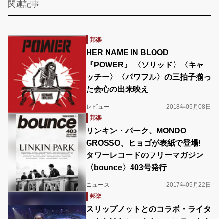
関連記事
邦楽
HER NAME IN BLOOD
『POWER』 〈ソリッド〉〈キャ
ッチー〉〈パワフル〉の三拍子揃っ
た会心の出来映え
レビュー
2018年05月08日
邦楽
リンキン・パーク、MONDO
GROSSO、ヒョゴが表紙で登場!
タワーレコードのフリーマガジン
〈bounce〉403号発行
ニュース
2017年05月22日
邦楽
スリップノットとのコラボ・ライタ