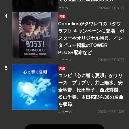
コラム
2026年07月31日
邦楽
Corneliusがタワレコの〈タワ
ラブ!〉キャンペーンに登場 ポ
スターやオリジナル特典、イン
タビュー掲載のTOWER
PLUS+配布など
ニュース
2026年08月07日
邦楽
コンピ『心に響く夏唄』がリリ
ース プリプリ、井上陽水、安
全地帯、松田聖子、西城秀樹、
松山千春、吉田拓郎ら36の名曲
を収録
ニュース
2023年06月13日