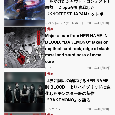
ーをかけたシャウト・コンテストも
白熱! Zippoが初参戦した
〈KNOTFEST JAPAN〉をレポ
イベント&ライブ・レポート
2016年11月18日
邦楽
Major album from HER NAME IN
BLOOD, "BAKEMONO" takes on
depth of hard rock, edge of slash
metal and sturdiness of metal
core
レビュー
2016年11月02日
邦楽
世界に闘いの場広げるHER NAME
IN BLOOD、よりハイブリッドに進
化したモンスター級の新作
『BAKEMONO』を語る
インタビュー
2016年10月20日