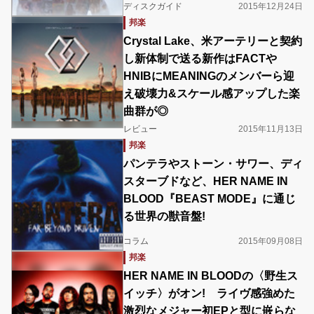
ディスクガイド
2015年12月24日
邦楽
Crystal Lake、米アーテリーと契約
し新体制で送る新作はFACTや
HNIBにMEANINGのメンバーら迎
え破壊力&スケール感アップした楽
曲群が◎
レビュー
2015年11月13日
邦楽
パンテラやストーン・サワー、ディ
スターブドなど、HER NAME IN
BLOOD『BEAST MODE』に通じ
る世界の獣音盤!
コラム
2015年09月08日
邦楽
HER NAME IN BLOODの〈野生ス
イッチ〉がオン! ライヴ感強めた
激烈なメジャー初EPと型に嵌らな