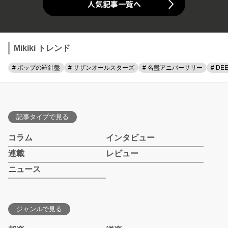
人気記事一覧へ
Mikiki トレンド
# ポップの羅針盤
# サザンオールスターズ
# 名盤アニバーサリー
# DE
記事タイプで見る
コラム
インタビュー
連載
レビュー
ニュース
ジャンルで見る