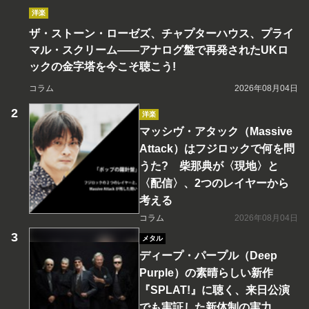
洋楽
ザ・ストーン・ローゼズ、チャプターハウス、プライ
マル・スクリーム――アナログ盤で再発されたUKロ
ックの金字塔を今こそ聴こう!
コラム
2026年08月04日
洋楽
マッシヴ・アタック（Massive
Attack）はフジロックで何を問
うた? 柴那典が〈現地〉と
〈配信〉、2つのレイヤーから
考える
コラム
2026年08月04日
メタル
ディープ・パープル（Deep
Purple）の素晴らしい新作
『SPLAT!』に聴く、来日公演
でも実証した新体制の実力