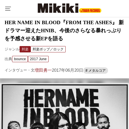
HER NAME IN BLOOD『FROM THE ASHES』 新
ドラマー迎えたHNIB、今後のさらなる暴れっぷり
を予感させる新EPを語る
ジャンル
邦楽
邦楽ポップ／ロック
出典
bounce
2017 June
増田勇一
2017年06月20日
インタヴュー・文
# メタルコア