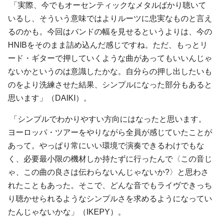
「実際、今でもオーセンティックなメタルばかり聴いて
いるし、そういう意味ではよりルーツに忠実なものと言え
るのかも。今回はバンドの幅を見せるというよりは、今の
HNIBをそのまま詰め込んだ感じですね。ただ、もっとリ
ード・ギターで押していくような曲があってもいいんじゃ
ないかというのは意識したかな。自分らの押し出したいも
のをより洗練させた結果、シンプルになった部分もあると
思います」（DAIKI）。
「シンプルでわかりやすい方向にはなったと思います。
ヨーロッパ・ツアーをやりながら全員が感じていたことが
あって。やっぱり常にいい環境で演奏できるわけでもな
く、必要最小限の機材しか持たずに行ったんで〈この音じ
ゃ、この曲の良さは伝わらないんじゃないか?〉と思わさ
れたこともあった。そこで、どんな音でもライヴできっち
り聴かせられるようなシンプルさを求めるようになってい
たんじゃないかな」（IKEPY）。