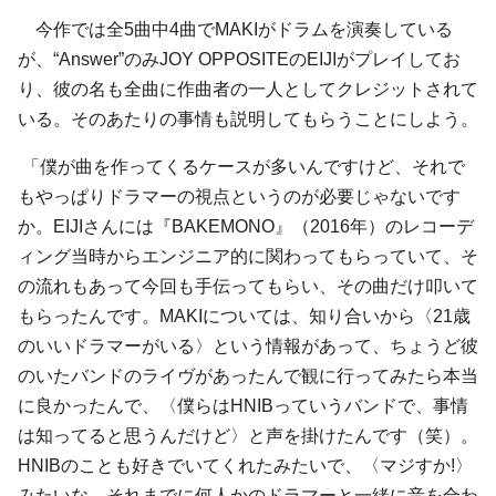
今作では全5曲中4曲でMAKIがドラムを演奏している
が、“Answer”のみJOY OPPOSITEのEIJIがプレイしてお
り、彼の名も全曲に作曲者の一人としてクレジットされて
いる。そのあたりの事情も説明してもらうことにしよう。
「僕が曲を作ってくるケースが多いんですけど、それで
もやっぱりドラマーの視点というのが必要じゃないです
か。EIJIさんには『BAKEMONO』（2016年）のレコーデ
ィング当時からエンジニア的に関わってもらっていて、そ
の流れもあって今回も手伝ってもらい、その曲だけ叩いて
もらったんです。MAKIについては、知り合いから〈21歳
のいいドラマーがいる〉という情報があって、ちょうど彼
のいたバンドのライヴがあったんで観に行ってみたら本当
に良かったんで、〈僕らはHNIBっていうバンドで、事情
は知ってると思うんだけど〉と声を掛けたんです（笑）。
HNIBのことも好きでいてくれたみたいで、〈マジすか!〉
みたいな。それまでに何人かのドラマーと一緒に音を合わ