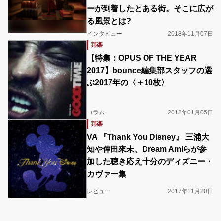
ーが到着したとある街。そこに広が
る風景とは?
インタビュー
2018年11月07日
邦楽
【特集：OPUS OF THE YEAR
2017】bounce編集部スタッフの選
ぶ2017年の〈＋10枚〉
コラム
2018年01月05日
邦楽
VA 『Thank You Disney』 三浦大
知や倖田來未、Dream Amiらが参
加した聴き応え十分のディズニー・
カヴァー集
レビュー
2017年11月20日