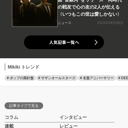
の戦友で心の友の2人が伝える
〈いつもこの世は愛しかない〉
ニュース
2026年08月08日
人気記事一覧へ
Mikiki トレンド
# ポップの羅針盤
# サザンオールスターズ
# 名盤アニバーサリー
# DE
記事タイプで見る
コラム
インタビュー
連載
レビュー