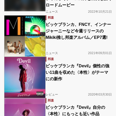
ロードムービー
ニュース
2022年10月21日
邦楽
ビッケブランカ、FNCY、インナー
ジャーニーなど今週リリースの
Mikiki推し邦楽アルバム／EP7選!
ニュース
2021年09月01日
邦楽
ビッケブランカ『Devil』個性の強
い11曲を収めた〈本性〉がテーマ
にの新作
レビュー
2020年03月30日
邦楽
ビッケブランカ『Devil』自分の
〈本性〉にもっとも近い作品