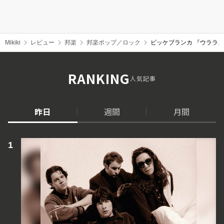
Mikiki
レビュー
邦楽
邦楽ポップ／ロック
ビッケブランカ 『ウララ』
RANKING
人気記事
昨日
週間
月間