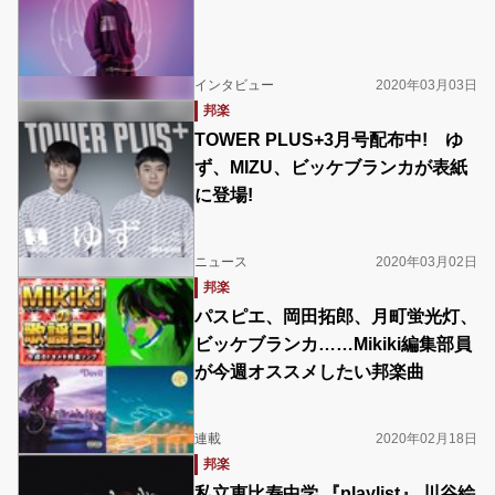
インタビュー
2020年03月03日
邦楽
TOWER PLUS+3月号配布中! ゆ
ず、MIZU、ビッケブランカが表紙
に登場!
ニュース
2020年03月02日
邦楽
パスピエ、岡田拓郎、月町蛍光灯、
ビッケブランカ……Mikiki編集部員
が今週オススメしたい邦楽曲
連載
2020年02月18日
邦楽
私立恵比寿中学 『playlist』 川谷絵