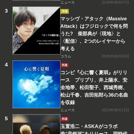
ニュース
2026年08月07日
洋楽
マッシヴ・アタック（Massive
Attack）はフジロックで何を問
うた? 柴那典が〈現地〉と
〈配信〉、2つのレイヤーから
考える
コラム
2026年08月04日
邦楽
コンピ『心に響く夏唄』がリリ
ース プリプリ、井上陽水、安
全地帯、松田聖子、西城秀樹、
松山千春、吉田拓郎ら36の名曲
を収録
ニュース
2023年06月13日
邦楽
玉置浩二・ASKAがコラボ
曲“音銀河”をリリース 同時代