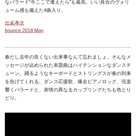
なバラード“今ここで逢えたら”も最高。いい具合のヴォリ
ューム感も備えた4曲入り。
出嶌孝次
bounce
2018 May
春だし去年の良くない出来事なんて忘れましょ。そんなメ
ッセージが込められた表題曲はハイテンションなダンスチ
ューン。踊るようなキーボードとストリングスが春の到来
を告げてくれる。ダンス応援歌、爆走ピアノロック、弦楽
響くバラードと、表情の異なるカップリングたちも色とり
どり。