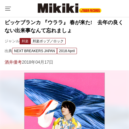
ビッケブランカ 『ウララ』 春が来た! 去年の良く
ない出来事なんて忘れましょ
ジャンル
邦楽
邦楽ポップ／ロック
出典
NEXT BREAKERS JAPAN
2018 April
酒井優考
2018年04月17日