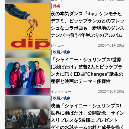
邦楽
夜の本気ダンス『dip』ケンモチヒ
デフミ、ビッケブランカとのフレッ
シュなコラボ曲も 新境地のダンス
ナンバー揃う4年半ぶりのアルバム
レビュー
2024年01月26日
映画／映像
「シャイニー・シュリンプス!世界
に羽ばたけ」監督2人とビッケブラ
ンカに訊くED曲“Changes”誕生の
秘密と映画のテーマ＝多様性
インタビュー
2022年10月28日
映画／映像
映画「シャイニー・シュリンプス!
世界に羽ばたけ」公開記念、サイン
入りプレスを5名様にプレゼント
ゲイの水球チームの絆と成長を描く