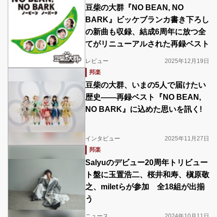
豆柴の大群『NO BEAN, NO
BARK』ビッケブランカ書き下ろし
の新曲も収録、結成6周年に放つ全
てがリニューアルされた再録ベスト
レビュー
2025年12月19日
邦楽
豆柴の大群、いまの5人で届けたい
歴史――再録ベスト『NO BEAN,
NO BARK』に込めた思いを訊く!
インタビュー
2025年11月27日
邦楽
Salyuのデビュー20周年トリビュー
ト盤に玉置浩二、桜井和寿、槇原敬
之、miletらが参加 全18組が出揃
う
ニュース
2024年10月11日