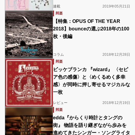
連載
2019年05月21日
邦楽
【特集：OPUS OF THE YEAR
2018】bounceの選ぶ2018年の100
枚・後編
コラム
2018年12月28日
邦楽
ビッケブランカ 『wizard』 〈セピ
ア色の感傷〉と〈めくるめく多幸
感〉が同時に押し寄せるマジカルな
一枚
レビュー
2018年12月19日
邦楽
edda『からくり時計とタングの
街』 物語を語り継ぎながら歩みを
進めてきたシンガー・ソングライタ