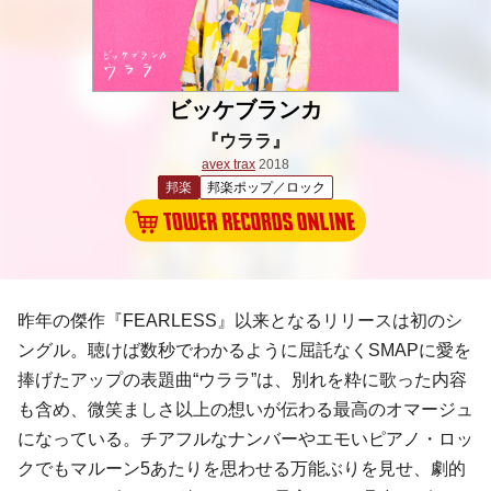
ビッケブランカ
『ウララ』
avex trax
2018
邦楽
邦楽ポップ／ロック
昨年の傑作『FEARLESS』以来となるリリースは初のシ
ングル。聴けば数秒でわかるように屈託なくSMAPに愛を
捧げたアップの表題曲“ウララ”は、別れを粋に歌った内容
も含め、微笑ましさ以上の想いが伝わる最高のオマージュ
になっている。チアフルなナンバーやエモいピアノ・ロッ
クでもマルーン5あたりを思わせる万能ぶりを見せ、劇的