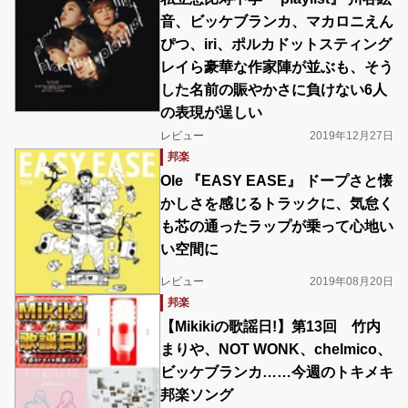
音、ビッケブランカ、マカロニえん
ぴつ、iri、ポルカドットスティング
レイら豪華な作家陣が並ぶも、そう
した名前の賑やかさに負けない6人
の表現が逞しい
レビュー
2019年12月27日
邦楽
Ole 『EASY EASE』 ドープさと懐
かしさを感じるトラックに、気怠く
も芯の通ったラップが乗って心地い
い空間に
レビュー
2019年08月20日
邦楽
【Mikikiの歌謡日!】第13回 竹内
まりや、NOT WONK、chelmico、
ビッケブランカ……今週のトキメキ
邦楽ソング