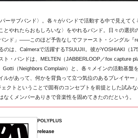
パーサブバンド〉。各々がバンドで活動する中で見えてく
ことやれたらおもしろいな〉をやれるバンド。日々の選択
ンド」――このほど予告なしでファースト・シングル『rel
るのは、Calmeraで活躍するTSUUJII。彼がYOSHIAKI
ンドは、MELTEN（JABBERLOOP／fox capture pl
）、Gotti（Neighbors Complain）と、各々メインの
ルがあって、何かを背負って立つ気位のあるプレイヤー」（T
ジェクトということで固有のコンセプトを前提とした試みな
はなくメンバーありきで音楽性を固めてきたのだという。
POLYPLUS
release