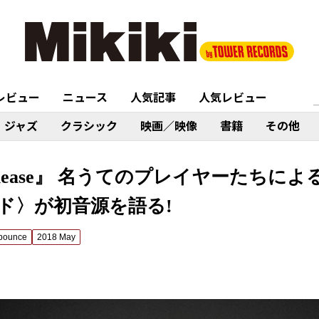
レビュー
ニュース
人気記事
人気レビュー
ジャズ
クラシック
映画／映像
書籍
その他
release』 名うてのプレイヤーたちに
ド〉が初音源を語る!
bounce
2018 May