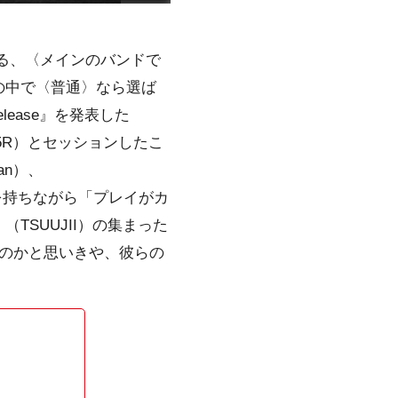
る、〈メインのバンドで
の中で〈普通〉なら選ば
ease』を発表した
（175R）とセッションしたこ
an）、
活動基盤を持ちながら「プレイがカ
SUUJII）の集まった
のかと思いきや、彼らの