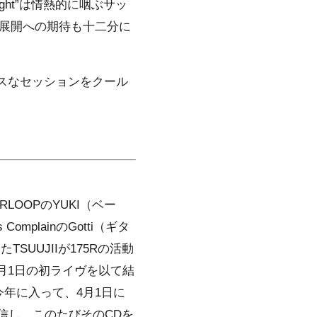
night”は情熱的に咽ぶサッ
展開への期待も十二分に
スなセッションをクール
ERLOOPのYUKI（ベー
ComplainのGotti（ギタ
UUJIIが175Rの活動
9月1日の初ライヴを以て結
年に入って、4月1日に
信し、このたびそのCDを