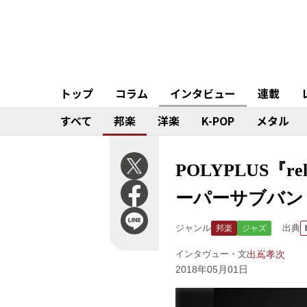
トップ
コラム
インタビュー
連載
すべて
邦楽
洋楽
K-POP
メタル
POLYPLUS『
ーパーサブバン
ジャンル
出典
邦楽
ジャズ
インタヴュー・文
出嶌孝次
2018年05月01日