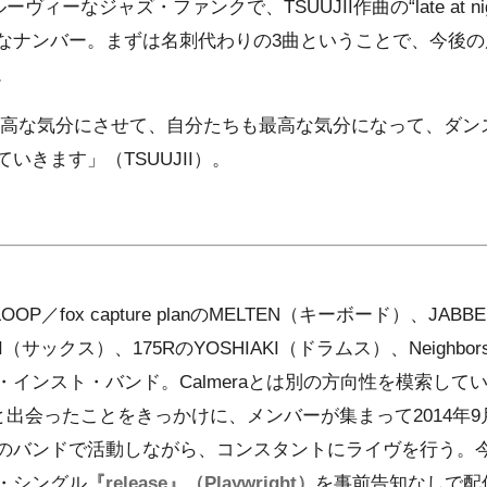
ルーヴィーなジャズ・ファンクで、TSUUJII作曲の“late at 
なナンバー。まずは名刺代わりの3曲ということで、今後の
。
高な気分にさせて、自分たちも最高な気分になって、ダン
いきます」（TSUUJII）。
P／fox capture planのMELTEN（キーボード）、JABB
II（サックス）、175RのYOSHIAKI（ドラムス）、Neighbors 
ンスト・バンド。Calmeraとは別の方向性を模索していたTS
KIと出会ったことをきっかけに、メンバーが集まって2014年
のバンドで活動しながら、コンスタントにライヴを行う。今
・シングル
『release』（Playwright）
を事前告知なしで配