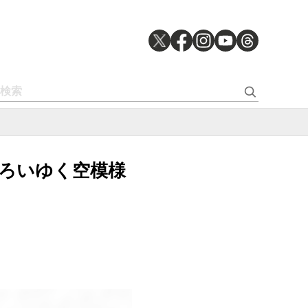
n』 移ろいゆく空模様