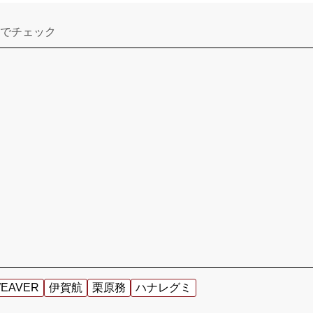
でチェック
WEAVER
伊賀航
栗原務
ハナレグミ