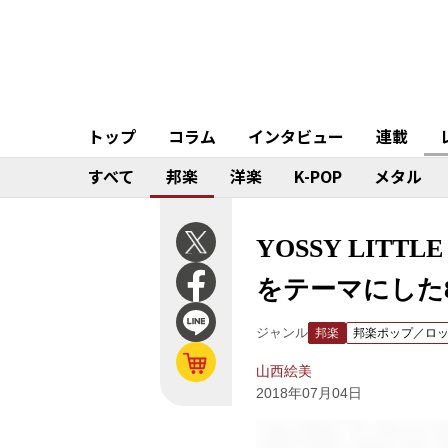
トップ
コラム
インタビュー
連載
すべて
邦楽
洋楽
K-POP
メタル
YOSSY LITTL
をテーマにした
ジャンル
邦楽
邦楽ポップ／ロ
山西絵美
2018年07月04日