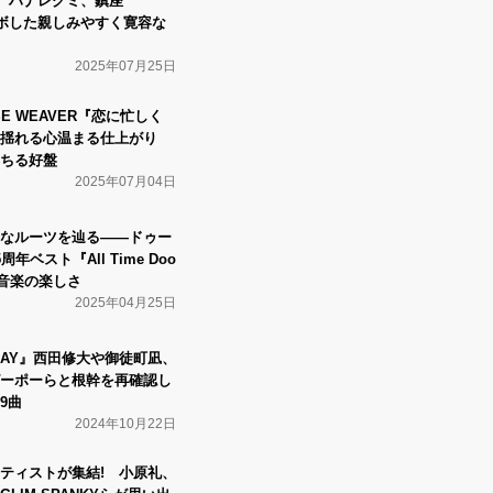
市子、ハナレグミ、鎮座
ラボした親しみやすく寛容な
2025年07月25日
OISE WEAVER『恋に忙しく
揺れる心温まる仕上がり
ちる好盤
2025年07月04日
なルーツを辿る――ドゥー
ベスト『All Time Doo
った音楽の楽しさ
2025年04月25日
DAY』西田修大や御徒町凪、
・ピーポーらと根幹を再確認し
9曲
2024年10月22日
ティストが集結! 小原礼、