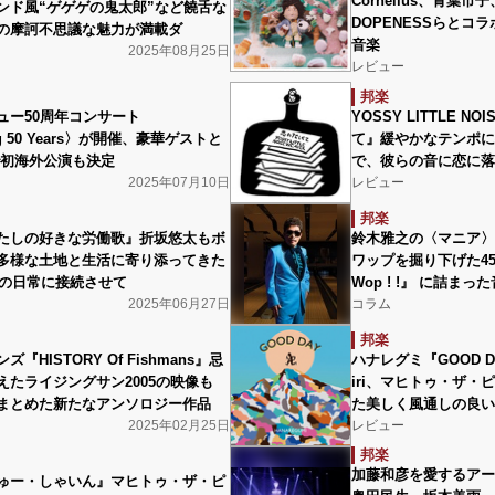
Cornelius、青葉
ンド風“ゲゲゲの鬼太郎”など饒舌な
DOPENESSらとコ
の摩訶不思議な魅力が満載ダ
音楽
2025年08月25日
レビュー
邦楽
ュー50周年コンサート
YOSSY LITTLE N
ing 50 Years〉が開催、豪華ゲストと
て』緩やかなテンポに
で初海外公演も決定
で、彼らの音に恋に落
2025年07月10日
レビュー
邦楽
たしの好きな労働歌』折坂悠太もボ
鈴木雅之の〈マニア〉
多様な土地と生活に寄り添ってきた
ワップを掘り下げた45周年
年の日常に接続させて
Wop ! !』 に詰ま
2025年06月27日
コラム
邦楽
『HISTORY Of Fishmans』忌
ハナレグミ『GOOD 
えたライジングサン2005の映像も
iri、マヒトゥ・ザ
まとめた新たなアンソロジー作品
た美しく風通しの良い
2025年02月25日
レビュー
邦楽
加藤和彦を愛するアー
ゅー・しゃいん』マヒトゥ・ザ・ピ