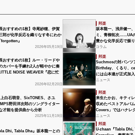
邦楽
長おすすめの1枚】寺尾紗穂、伊賀
坂本龍一、浅井健一、
三郎が化学反応を織りなす冬にわか
ミ、青柳拓次……UA
rgotten』
豊かな化学反応で振り
2026年05月19日
コラム
邦楽
店長おすすめの1枚】ルー・リードや
Suchmosの対バンツ
のカバーを手練れ2人が軽やかに奏
Birthday、くるり
ITTLE NOISE WEAVER『恋に忙
には山本連が正式加入
ニュース
2026年02月20日
邦楽
、上白石萌音、SixTONES、さユ
来生たかお、キティレ
IMPS野田洋次郎のソングライター
収めたベストアルバム発
な才能を提供曲から分析
Covers」ではハナ
2025年11月19日
ニュース
邦楽
U-zhaan『Tabla Dh
bla Dhi, Tabla Dha』坂本龍一との