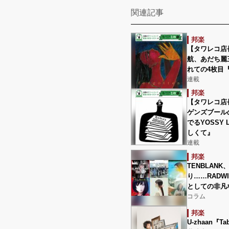
関連記事
邦楽
【タワレコ店
航、あだち麗
れての4枚目『fo
連載
邦楽
‎【タワレコ
ゲンズブール
でるYOSSY L
しくて』
連載
邦楽
TENBLANK
り……RADW
としての非凡
コラム
邦楽
U-zhaan『Ta