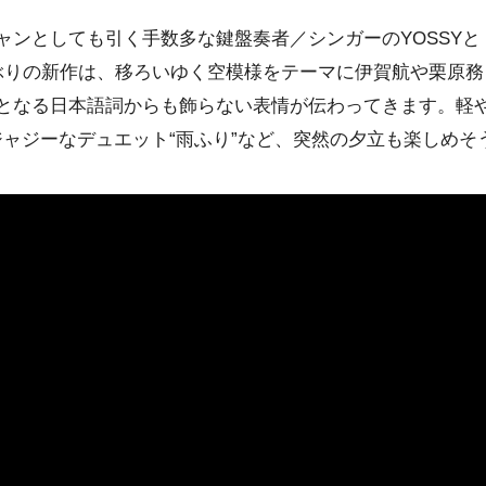
ンとしても引く手数多な鍵盤奏者／シンガーのYOSSYとトラ
ぶりの新作は、移ろいゆく空模様をテーマに伊賀航や栗原務
る日本語詞からも飾らない表情が伝わってきます。軽やかなスカ“
のジャジーなデュエット“雨ふり”など、突然の夕立も楽しめそ