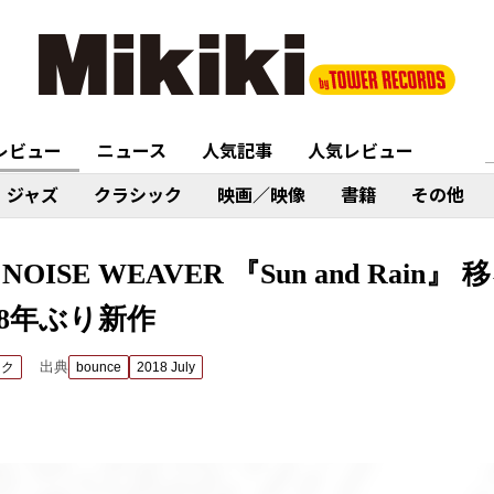
レビュー
ニュース
人気記事
人気レビュー
ジャズ
クラシック
映画／映像
書籍
その他
E NOISE WEAVER 『Sun and Rai
8年ぶり新作
出典
ック
bounce
2018 July