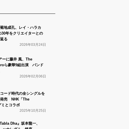
菊地成孔、レイ・ハラカ
の30年をクリエイターとの
返る
2026年03月24日
アーに藤井 風、The
、ceroら豪華9組出演 バンド
2026年02月06日
コード時代の全シングルを
売 NHK「The
レグミとコラボ
2025年10月25日
i, Tabla Dha』坂本龍一、