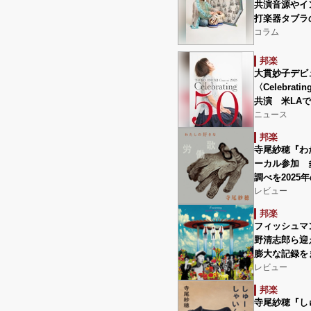
共演音源やイ
打楽器タブラ
コラム
邦楽
大貫妙子デビ
〈Celebrat
共演 米LA
ニュース
邦楽
寺尾紗穂『わ
ーカル参加 
調べを2025
レビュー
邦楽
フィッシュマンズ
野清志郎ら迎
膨大な記録を
レビュー
邦楽
寺尾紗穂『し