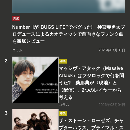
邦楽
Number_iが“BUGS LIFE”でバグった! 神宮寺勇太プ
ロデュースによるカオティックで前向きなフォンク曲
を徹底レビュー
コラム
2026年07月31日
洋楽
マッシヴ・アタック（Massive
Attack）はフジロックで何を問
うた? 柴那典が〈現地〉と
〈配信〉、2つのレイヤーから
考える
コラム
2026年08月04日
洋楽
ザ・ストーン・ローゼズ、チャ
プターハウス、プライマル・ス