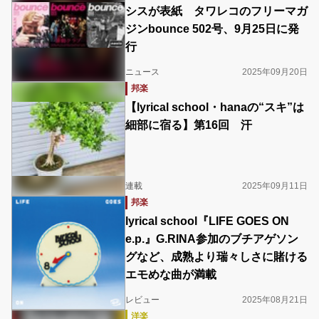
シスが表紙 タワレコのフリーマガ
ジンbounce 502号、9月25日に発
行
ニュース
2025年09月20日
邦楽
【lyrical school・hanaの“スキ”は
細部に宿る】第16回 汗
連載
2025年09月11日
邦楽
lyrical school『LIFE GOES ON
e.p.』G.RINA参加のブチアゲソン
グなど、成熟より瑞々しさに賭ける
エモめな曲が満載
レビュー
2025年08月21日
洋楽