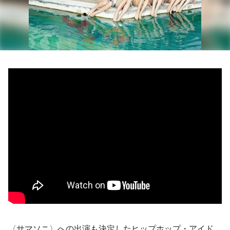
〈
サマソニ
〉への出演も決定した
ヒップホップ
・
アイド