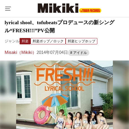
lyrical shool、tofubeatsプロデュースの新シング
ル“FRESH!!!”PV公開
ジャンル
邦楽
邦楽ポップ／ロック
邦楽ヒップホップ
Misaki（Mikiki）
2014年07月04日
# アイドル