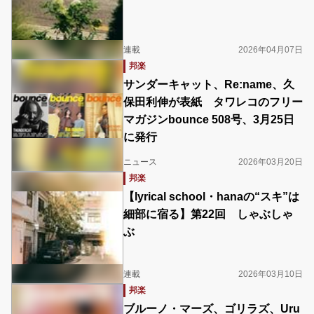
連載
2026年04月07日
邦楽
サンダーキャット、Re:name、久
保田利伸が表紙 タワレコのフリー
マガジンbounce 508号、3月25日
に発行
ニュース
2026年03月20日
邦楽
【lyrical school・hanaの“スキ”は
細部に宿る】第22回 しゃぶしゃ
ぶ
連載
2026年03月10日
邦楽
ブルーノ・マーズ、ゴリラズ、Uru