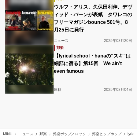
ウルフ・アリス、久保田利伸、デヴ
ィッド・バーンが表紙 タワレコの
フリーマガジンbounce 501号、8
月25日に発行
ニュース
2025年08月20日
邦楽
【lyrical school・hanaの“スキ”は
細部に宿る】第15回 We ain’t
even famous
連載
2025年08月04日
Mikiki
ニュース
邦楽
邦楽ポップ／ロック
邦楽ヒップホップ
lyri