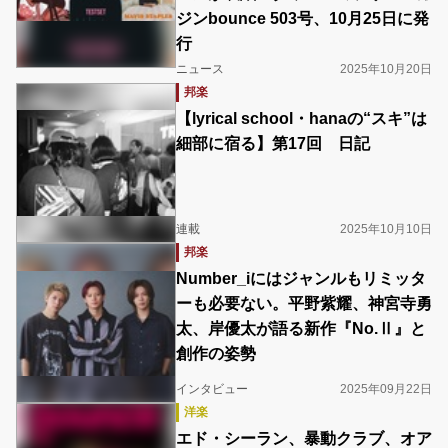
ジンbounce 503号、10月25日に発
行
ニュース
2025年10月20日
邦楽
【lyrical school・hanaの“スキ”は
細部に宿る】第17回 日記
連載
2025年10月10日
邦楽
Number_iにはジャンルもリミッタ
ーも必要ない。平野紫耀、神宮寺勇
太、岸優太が語る新作『No.Ⅱ』と
創作の姿勢
インタビュー
2025年09月22日
洋楽
エド・シーラン、暴動クラブ、オア