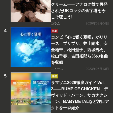
クリーム――アナログ盤で再発
されたUKロックの金字塔を今
こそ聴こう!
コラム
2026年08月04日
邦楽
コンピ『心に響く夏唄』がリリ
ース プリプリ、井上陽水、安
全地帯、松田聖子、西城秀樹、
松山千春、吉田拓郎ら36の名曲
を収録
ニュース
2023年06月13日
洋楽
サマソニ2026徹底ガイド Vol.
2――BUMP OF CHICKEN、デ
ヴィッド・バーン、サカナクシ
ョン、BABYMETALなど注目ア
クトを一挙紹介