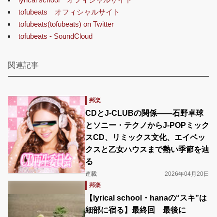
tofubeats オフィシャルサイト
tofubeats(tofubeats) on Twitter
tofubeats - SoundCloud
関連記事
邦楽
CDとJ-CLUBの関係――石野卓球
とソニー・テクノからJ-POPミック
スCD、リミックス文化、エイベッ
クスと乙女ハウスまで熱い季節を辿
る
連載
2026年04月20日
邦楽
【lyrical school・hanaの“スキ”は
細部に宿る】最終回 最後に