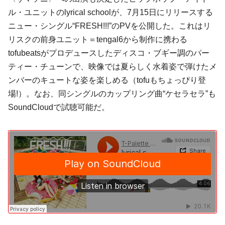
ル
・ユニットの
lyrical school
が、7月15日にリリースする
ニュー・シングル“FRESH!!!”のPVを公開した。これは
リ
リスク
の前身ユニット＝
tengal6
から制作に携わる
tofubeats
がプロデュースした
ディスコ
・
ブギー
調のパー
ティー・チューンで、映像では夏らしく水着姿で弾けたメ
ンバーのキュートな姿を楽しめる（tofuもちょっぴり登
場!）。なお、同シングルのカップリング曲“ケセラセラ”も
SoundCloud
で試聴可能だ。