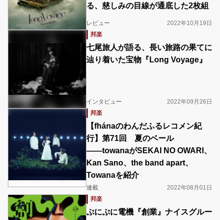
る、慈しみの目線が通底した2枚組
レビュー
2022年10月19日
邦楽
七尾旅人が語る、長い旅路の果てに
辿り着いた宝物『Long Voyage』
インタビュー
2022年09月26日
邦楽
【fhánaのわんだふるレコメン紀
行】第71回 夏のベール
――towanaがSEKAI NO OWARI、
Kan Sano、the band apart、
Towanaを紹介
連載
2022年08月01日
邦楽
ぷにぷに電機『創業』ナイスグルー