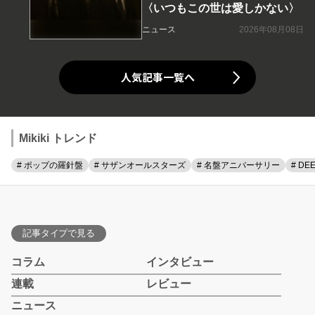
〈いつもこの世は愛しかない〉
ニュース
2026年08月08日
人気記事一覧へ
Mikiki トレンド
# ポップの羅針盤
# サザンオールスターズ
# 名盤アニバーサリー
# DE
記事タイプで見る
コラム
インタビュー
連載
レビュー
ニュース