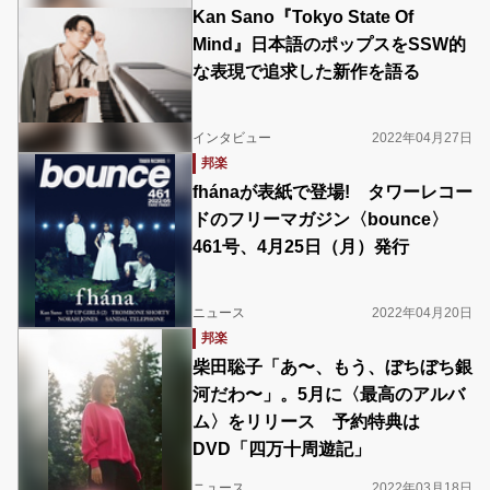
Kan Sano『Tokyo State Of
Mind』日本語のポップスをSSW的
な表現で追求した新作を語る
インタビュー
2022年04月27日
邦楽
fhánaが表紙で登場! タワーレコー
ドのフリーマガジン〈bounce〉
461号、4月25日（月）発行
ニュース
2022年04月20日
邦楽
柴田聡子「あ〜、もう、ぼちぼち銀
河だわ〜」。5月に〈最高のアルバ
ム〉をリリース 予約特典は
DVD「四万十周遊記」
ニュース
2022年03月18日