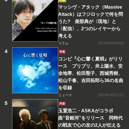
マッシヴ・アタック（Massive
Attack）はフジロックで何を問
うた? 柴那典が〈現地〉と
〈配信〉、2つのレイヤーから
考える
コラム
2026年08月04日
邦楽
コンピ『心に響く夏唄』がリリ
ース プリプリ、井上陽水、安
全地帯、松田聖子、西城秀樹、
松山千春、吉田拓郎ら36の名曲
を収録
ニュース
2023年06月13日
邦楽
玉置浩二・ASKAがコラボ
曲“音銀河”をリリース 同時代
の戦友で心の友の2人が伝える