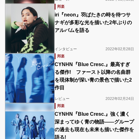
邦楽
iri『neon』羽ばたきの時を待つサ
ナギが多彩な光を描いた2年ぶりの
アルバムを語る
インタビュー
2022年02月28日
邦楽
CYNHN『Blue Cresc.』最高すぎ
る傑作! ファースト以降の名曲群
を現体制が深い青の景色で描いた2
作目
レビュー
2022年02月24日
邦楽
CYNHN『Blue Cresc.』強く濃く
深まってゆく青の物語――グループ
の過去も現在も未来も描いた傑作を
語る!