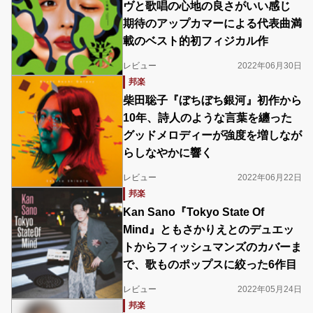
ヴと歌唱の心地の良さがいい感じ
期待のアップカマーによる代表曲満
載のベスト的初フィジカル作
レビュー
2022年06月30日
邦楽
柴田聡子『ぼちぼち銀河』初作から
10年、詩人のような言葉を纏った
グッドメロディーが強度を増しなが
らしなやかに響く
レビュー
2022年06月22日
邦楽
Kan Sano『Tokyo State Of
Mind』ともさかりえとのデュエッ
トからフィッシュマンズのカバーま
で、歌ものポップスに絞った6作目
レビュー
2022年05月24日
邦楽