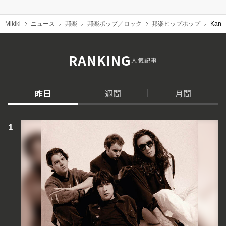
Mikiki
ニュース
邦楽
邦楽ポップ／ロック
邦楽ヒップホップ
Kan
RANKING
人気記事
昨日
週間
月間