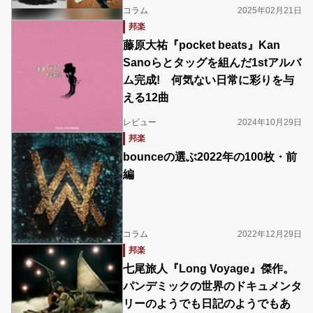
コラム
2025年02月21日
邦楽
藤原大祐『pocket beats』Kan
Sanoらとタッグを組んだ1stアルバ
ム完成! 何気ない日常に彩りを与
える12曲
レビュー
2024年10月29日
邦楽
bounceの選ぶ2022年の100枚・前
編
コラム
2022年12月29日
邦楽
七尾旅人『Long Voyage』傑作。
パンデミックの世界のドキュメンタ
リーのようでも日記のようでもあ