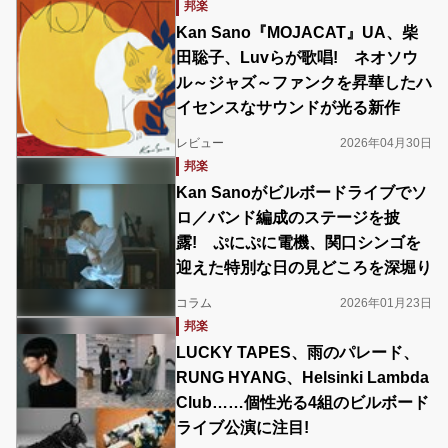
邦楽
Kan Sano『MOJACAT』UA、柴
田聡子、Luvらが歌唱! ネオソウ
ル～ジャズ～ファンクを昇華したハ
イセンスなサウンドが光る新作
レビュー
2026年04月30日
邦楽
Kan Sanoがビルボードライブでソ
ロ／バンド編成のステージを披
露! ぷにぷに電機、関口シンゴを
迎えた特別な日の見どころを深堀り
コラム
2026年01月23日
邦楽
LUCKY TAPES、雨のパレード、
RUNG HYANG、Helsinki Lambda
Club……個性光る4組のビルボード
ライブ公演に注目!