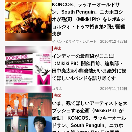
KONCOS、ラッキーオールドサ
ン、South Penguin、ニカホヨシ
オが熱演! 〈Mikiki Pit〉をレポ&ジ
ョルジオ・トゥマ招き第2回が開催
決定
イベント&ライブ・レポート
2016年12月27日
邦楽
インディーの最前線がここに!
〈Mikiki Pit〉開催目前、編集部・
田中亮太&小熊俊哉がいま絶対に観
てほしい4バンドを語り尽くす
コラム
2016年11月16日
邦楽
いま、観てほしいアーティストを大
プッシュする企画〈Mikiki Pit〉が
始動! KONCOS、ラッキーオール
ドサン、South Penguin、ニカホ