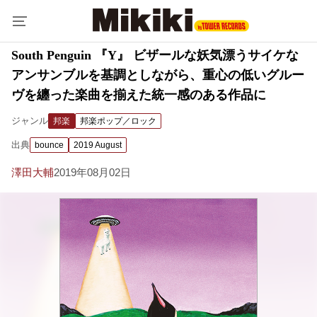
South Penguin 『Y』 ビザールな妖気漂うサイケな
アンサンブルを基調としながら、重心の低いグルー
ヴを纏った楽曲を揃えた統一感のある作品に
ジャンル
邦楽
邦楽ポップ／ロック
出典
bounce
2019 August
澤田大輔
2019年08月02日