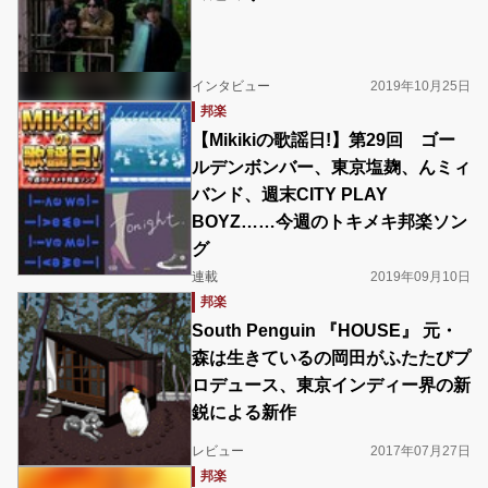
インタビュー
2019年10月25日
邦楽
【Mikikiの歌謡日!】第29回 ゴー
ルデンボンバー、東京塩麹、んミィ
バンド、週末CITY PLAY
BOYZ……今週のトキメキ邦楽ソン
グ
連載
2019年09月10日
邦楽
South Penguin 『HOUSE』 元・
森は生きているの岡田がふたたびプ
ロデュース、東京インディー界の新
鋭による新作
レビュー
2017年07月27日
邦楽