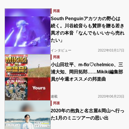
邦楽
South Penguinアカツカの野心は
続く。川谷絵音らも賛辞を贈る若き
異才の本音「なんでもいいから売れ
たい」
インタビュー
2022年03月17日
邦楽
小山田壮平、m-flo♡chelmico、三
浦大知、岡田拓郎……Mikiki編集部
員が今週オススメの邦楽曲
連載
2020年06月23日
邦楽
2020年の抱負と名古屋&岡山へ行っ
た1月のミニツアーの思い出