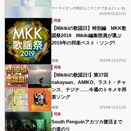
マーライオンの明日もニヤニヤできるといいね
2020年02月22日
邦楽
【Mikikiの歌謡日】特別編 MKK歌
謡祭2019 Mikiki編集部員が選ぶ
2019年の邦楽ベスト・ソング!
連載
2019年12月25日
邦楽
【Mikikiの歌謡日!】第37回
nakayaan、AMIKO、ラスト・チャ
ンス、テジナ……今週のトキメキ邦
楽ソング
連載
2019年11月12日
邦楽
South Penguinアカツカ復活まで
の道のり