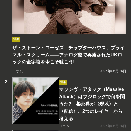
洋楽
ザ・ストーン・ローゼズ、チャプターハウス、プライ
マル・スクリーム――アナログ盤で再発されたUKロ
ックの金字塔を今こそ聴こう!
コラム
2026年08月04日
洋楽
マッシヴ・アタック（Massive
Attack）はフジロックで何を問
うた? 柴那典が〈現地〉と
〈配信〉、2つのレイヤーから
考える
コラム
2026年08月04日