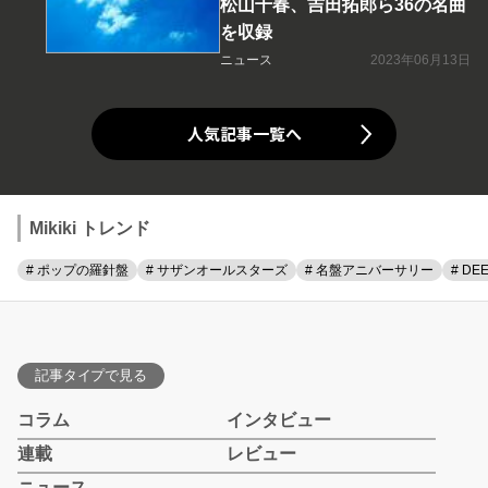
松山千春、吉田拓郎ら36の名曲
を収録
ニュース
2023年06月13日
人気記事一覧へ
Mikiki トレンド
# ポップの羅針盤
# サザンオールスターズ
# 名盤アニバーサリー
# DE
記事タイプで見る
コラム
インタビュー
連載
レビュー
ニュース