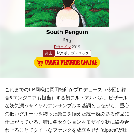
South Penguin
『Y』
Pヴァイン
2019
邦楽
邦楽ポップ／ロック
これまでのEP同様に岡田拓郎がプロデュース（今回は録
音&エンジニアも担当）する初フル・アルバム。ビザール
な妖気漂うサイケなアンサンブルを基調としながら、重心
の低いグルーヴを纏った楽曲を揃えた統一感のある作品に
仕上がっている。特に各セクションをモザイク状に絡み合
わせることでタイトなファンクを成立させた“alpaca”が圧