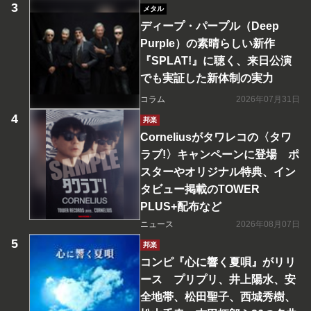
メタル
ディープ・パープル（Deep
Purple）の素晴らしい新作
『SPLAT!』に聴く、来日公演
でも実証した新体制の実力
コラム
2026年07月31日
邦楽
Corneliusがタワレコの〈タワ
ラブ!〉キャンペーンに登場 ポ
スターやオリジナル特典、イン
タビュー掲載のTOWER
PLUS+配布など
ニュース
2026年08月07日
邦楽
コンピ『心に響く夏唄』がリリ
ース プリプリ、井上陽水、安
全地帯、松田聖子、西城秀樹、