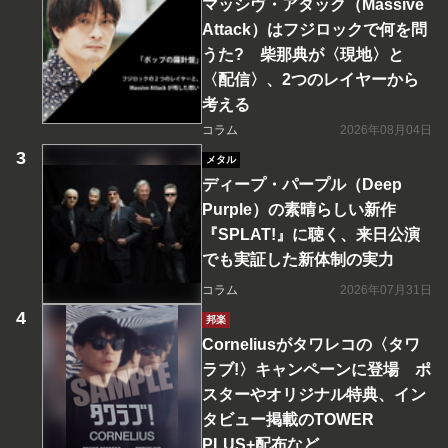
マッシヴ・アタック（Massive
Attack）はフジロックで何を問
うた? 柴那典が〈現地〉と
〈配信〉、2つのレイヤーから
考える
コラム
2026年08月04日
メタル
ディープ・パープル（Deep
Purple）の素晴らしい新作
『SPLAT!』に聴く、来日公演
でも実証した新体制の実力
コラム
2026年07月31日
邦楽
Corneliusがタワレコの〈タワ
ラブ!〉キャンペーンに登場 ポ
スターやオリジナル特典、イン
タビュー掲載のTOWER
PLUS+配布など