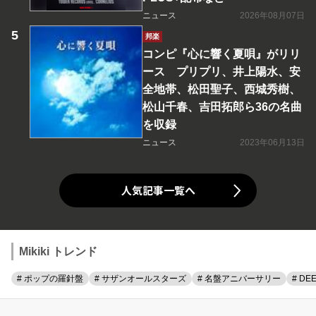
ニュース
2026年08月07日
邦楽
コンピ『心に響く夏唄』がリリ
ース プリプリ、井上陽水、安
全地帯、松田聖子、西城秀樹、
松山千春、吉田拓郎ら36の名曲
を収録
ニュース
2023年06月13日
人気記事一覧へ
Mikiki トレンド
# ポップの羅針盤
# サザンオールスターズ
# 名盤アニバーサリー
# DE