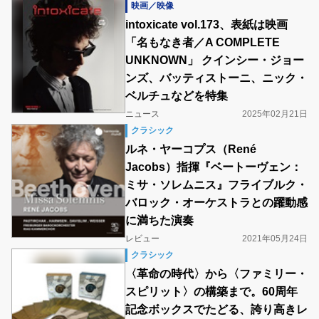
映画／映像
intoxicate vol.173、表紙は映画
「名もなき者／A COMPLETE
UNKNOWN」 クインシー・ジョー
ンズ、バッティストーニ、ニック・
ベルチュなどを特集
ニュース
2025年02月21日
クラシック
ルネ・ヤーコプス（René
Jacobs）指揮『ベートーヴェン：
ミサ・ソレムニス』フライブルク・
バロック・オーケストラとの躍動感
に満ちた演奏
レビュー
2021年05月24日
クラシック
〈革命の時代〉から〈ファミリー・
スピリット〉の構築まで。60周年
記念ボックスでたどる、誇り高きレ