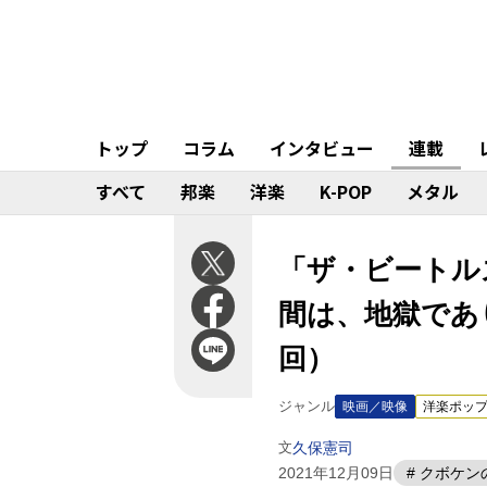
トップ
コラム
インタビュー
連載
すべて
邦楽
洋楽
K-POP
メタル
「ザ・ビートルズ
間は、地獄であ
回）
ジャンル
映画／映像
洋楽ポッ
文
久保憲司
2021年12月09日
# クボケ