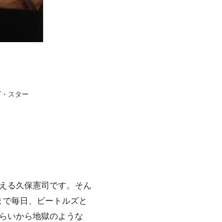
゙・スター
える久保憲司です。そん
まで毎日、ビートルズと
らいから地獄のような