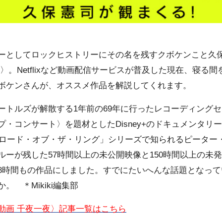
ーとしてロックヒストリーにその名を残すクボケンこと久
〉。Netflixなど動画配信サービスが普及した現在、寝る
ボケンさんが、オススメ作品を解説してくれます。
ートルズが解散する1年前の69年に行ったレコーディング
・コンサート〉を題材としたDisney+のドキュメンタリ
映画「ロード・オブ・ザ・リング」シリーズで知られるピータ
ルーが残した57時間以上の未公開映像と150時間以上の未
8時間もの作品にしました。すでにたいへんな話題となって
 ＊Mikiki編集部
動画 千夜一夜
〉記事一覧はこちら