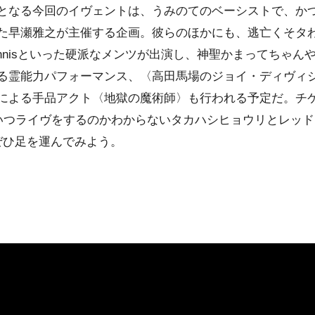
となる今回のイヴェントは、うみのてのベーシストで、かつ
た早瀬雅之が主催する企画。彼らのほかにも、逃亡くそタ
s tennisといった硬派なメンツが出演し、
神聖かまってちゃん
る霊能力パフォーマンス、〈高田馬場の
ジョイ・ディヴィ
による手品アクト〈地獄の魔術師〉も行われる予定だ。チ
はいつライヴをするのかわからないタカハシヒョウリとレッ
ぜひ足を運んでみよう。