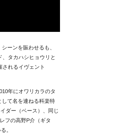
・シーンを賑わせるも、
ド、タカハシヒョウリと
開催されるイヴェント
10年に
オワリカラ
のタ
として名を連ねる
科楽特
ライダー（ベース）、同じ
カレフの高野P介（ギタ
いる。