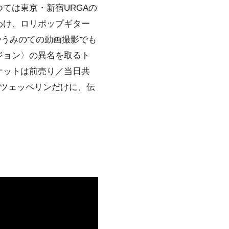
ては東京・新宿URGAの
わけ、ロリポップギター
やうみのての動画撮影でも
ジョン
〉の異名を取る
ト
ケットは前売り／当日共
ドツェッペリンだけに、伝