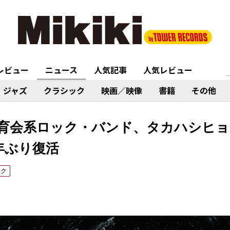
レビュー
ニュース
人気記事
人気レビュー
ジャズ
クラシック
映画／映像
書籍
その他
育会系ロック・バンド、タカハシヒ
年ぶり復活
ック