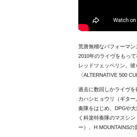
荒唐無稽なパフォーマン
2010年のライヴをも
レッドツェッペリン。彼ら
〈ALTERNATIVE 500
過去に数回しかライヴを
カハシヒョウリ（ギター
奏隊
をはじめ、
DPG
や
大
く科楽特奏隊のマスシン
ー）、
H MOUNTAINS
の