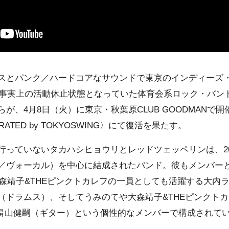
スとパンク／ハードコアなサウンドで東京のインディーズ
って事実上の活動休止状態となっていた体育会系ロック・バン
が、4月8日（火）に東京・秋葉原CLUB GOODMANで
 CURATED by TOKYOSWING〉にて復活を果たす。
行っていないタカハシヒョウリとレッドツェッペリンは、20
／ヴォーカル）を中心に結成されたバンド。彼もメンバー
森靖子&THEピンクトカレフ
の一員としても活躍する大内
（ドラムス）、そして
うみのて
や大森靖子&THEピンクト
畠山健嗣（ギター）という個性的なメンバーで構成されて