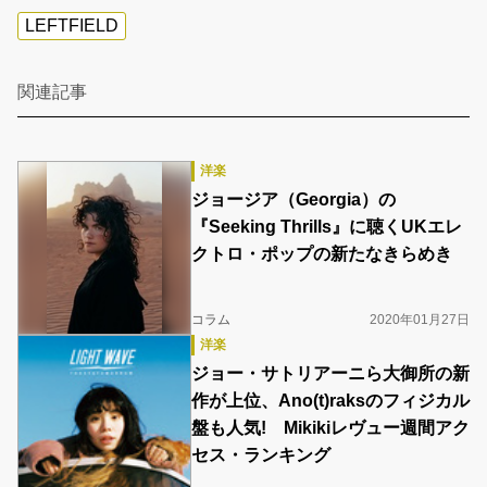
LEFTFIELD
関連記事
洋楽
ジョージア（Georgia）の
『Seeking Thrills』に聴くUKエレ
クトロ・ポップの新たなきらめき
コラム
2020年01月27日
洋楽
ジョー・サトリアーニら大御所の新
作が上位、Ano(t)raksのフィジカル
盤も人気! Mikikiレヴュー週間アク
セス・ランキング