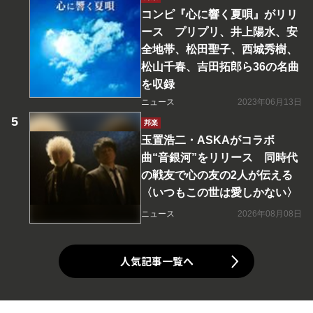
コンピ『心に響く夏唄』がリリ
ース プリプリ、井上陽水、安
全地帯、松田聖子、西城秀樹、
松山千春、吉田拓郎ら36の名曲
を収録
ニュース
2023年06月13日
邦楽
玉置浩二・ASKAがコラボ
曲“音銀河”をリリース 同時代
の戦友で心の友の2人が伝える
〈いつもこの世は愛しかない〉
ニュース
2026年08月08日
人気記事一覧へ