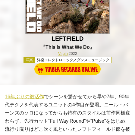
LEFTFIELD
『This Is What We Do』
Virgin
2022
洋楽
洋楽エレクトロニック／ダンスミュージック
16年ぶりの復活作
でシーンを驚かせてから早や7年、90年
代テクノを代表するユニットの4作目が登場。ニール・バ
ーンズのソロになってからも特有のスタイルは前作同様変
わらず、先行カット“Full Way Round”や“Pulse”をはじめ、
流行り廃りはどこ吹く風といったレフトフィールド節を披