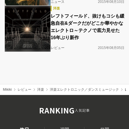
ニュース
2015年08月10日
洋楽
レフトフィールド、抜けもコシも緩
急自在&ダークだがどこか華やかな
エレクトロ～テクノで底力見せた
16年ぶり新作
レビュー
2015年08月05日
Mikiki
レビュー
洋楽
洋楽エレクトロニック／ダンスミュージック
レ
RANKING
人気記事