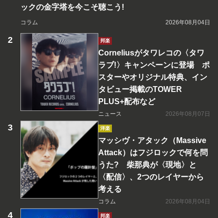
ックの金字塔を今こそ聴こう!
コラム
2026年08月04日
邦楽
Corneliusがタワレコの〈タワ
ラブ!〉キャンペーンに登場 ポ
スターやオリジナル特典、イン
タビュー掲載のTOWER
PLUS+配布など
ニュース
2026年08月07日
洋楽
マッシヴ・アタック（Massive
Attack）はフジロックで何を問
うた? 柴那典が〈現地〉と
〈配信〉、2つのレイヤーから
考える
コラム
2026年08月04日
邦楽