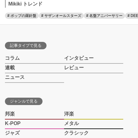
Mikiki トレンド
# ポップの羅針盤
# サザンオールスターズ
# 名盤アニバーサリー
# DE
記事タイプで見る
コラム
インタビュー
連載
レビュー
ニュース
ジャンルで見る
邦楽
洋楽
K-POP
メタル
ジャズ
クラシック