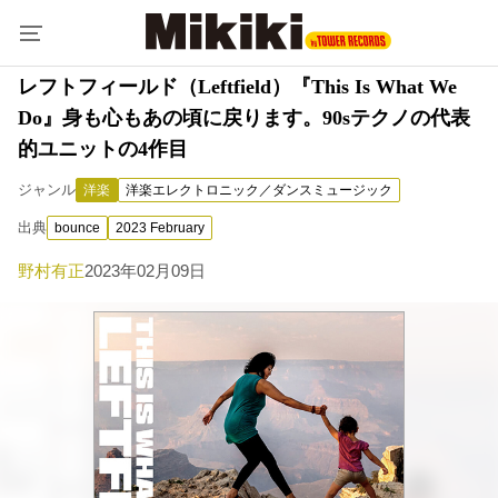
レフトフィールド（Leftfield）『This Is What We
Do』身も心もあの頃に戻ります。90sテクノの代表
的ユニットの4作目
ジャンル
洋楽
洋楽エレクトロニック／ダンスミュージック
出典
bounce
2023 February
野村有正
2023年02月09日