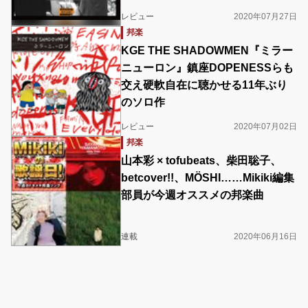
レビュー
2020年07月27日
邦楽
KGE THE SHADOWMEN『ミラー
ニューロン』鎮座DOPENESSらも
交え硬軟自在に聴かせる11年ぶり
のソロ作
レビュー
2020年07月02日
邦楽
山本彩 × tofubeats、柴田聡子、
betcover!!、MÖSHI……Mikiki編集
部員が今週オススメの邦楽曲
連載
2020年06月16日