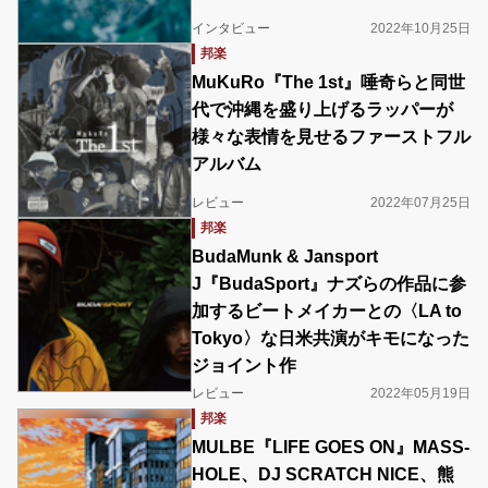
インタビュー
2022年10月25日
邦楽
MuKuRo『The 1st』唾奇らと同世
代で沖縄を盛り上げるラッパーが
様々な表情を見せるファーストフル
アルバム
レビュー
2022年07月25日
邦楽
BudaMunk & Jansport
J『BudaSport』ナズらの作品に参
加するビートメイカーとの〈LA to
Tokyo〉な日米共演がキモになった
ジョイント作
レビュー
2022年05月19日
邦楽
MULBE『LIFE GOES ON』MASS-
HOLE、DJ SCRATCH NICE、熊