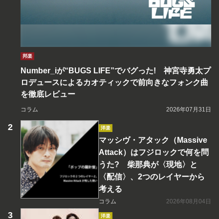
邦楽
Number_iが“BUGS LIFE”でバグった! 神宮寺勇太プ
ロデュースによるカオティックで前向きなフォンク曲
を徹底レビュー
コラム
2026年07月31日
洋楽
マッシヴ・アタック（Massive
Attack）はフジロックで何を問
うた? 柴那典が〈現地〉と
〈配信〉、2つのレイヤーから
考える
コラム
2026年08月04日
洋楽