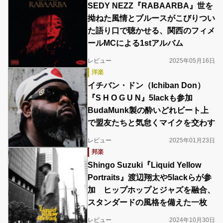
SEDY NEZZ『RABAARBA』世を
拗ねた風情とブルースがこびりつい
た語り口で聴かせる、関西のフィメ
ールMCによる1stアルバム
レビュー
2025年05月16日
洋楽
イチバン・ドン（Ichiban Don）
『S H O G U N』5lackも参加
BudaMunk製の酔いどれビート上
で盟友たちと気怠くマイクを交わす
レビュー
2025年01月23日
邦楽
Shingo Suzuki『Liquid Yellow
Portraits』渡辺翔太や5lackらが参
加 ヒップホップとジャズを融合、
スタンダードの風格を備えた一枚
レビュー
2024年10月30日