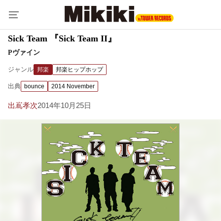
Sick Team 『Sick Team II』
Pヴァイン
ジャンル
邦楽
邦楽ヒップホップ
出典
bounce
2014 November
出嶌孝次
2014年10月25日