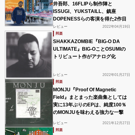
井吾郎、16FLIPら制作陣と
ISSUGI、YUKSTAILL、鎮座
DOPENESSらの客演を得た2作目
レビュー
2022年04月19日
邦楽
SHAKKAZOMBIE『BIG-O DA
ULTIMATE』BIG-OことOSUMIの
トリビュート作がアナログ化
レビュー
2022年01月27日
邦楽
MONJU『Proof Of Magnetic
Field』まとまった楽曲集としては
実に13年ぶりのEPは、純度100％
のMONJUを味わえる強力な一撃
レビュー
2021年12月27日
邦楽