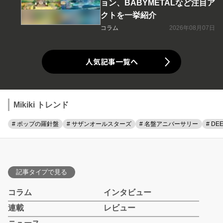
ョン、BABYMETALなど注目ア
クトを一挙紹介
コラム
2026年08月07日
人気記事一覧へ
Mikiki トレンド
# ポップの羅針盤
# サザンオールスターズ
# 名盤アニバーサリー
# DE
記事タイプで見る
コラム
インタビュー
連載
レビュー