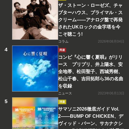
ザ・ストーン・ローゼズ、チャ
プターハウス、プライマル・ス
クリーム――アナログ盤で再発
されたUKロックの金字塔を今
こそ聴こう!
コラム
2026年08月04日
邦楽
コンピ『心に響く夏唄』がリリ
ース プリプリ、井上陽水、安
全地帯、松田聖子、西城秀樹、
松山千春、吉田拓郎ら36の名曲
を収録
ニュース
2023年06月13日
洋楽
サマソニ2026徹底ガイド Vol.
2――BUMP OF CHICKEN、デ
ヴィッド・バーン、サカナクシ