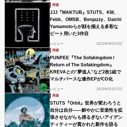
邦楽
JJJ『MAKTUB』STUTS、KM、
Febb、OMSB、Benjazzy、Daichi
Yamamotoらが顔を揃える多彩な
ビート用いた3作目
レビュー
2023年06月26日
邦楽
PUNPEE『The Sofakingdom /
Return of The Sofakingdom』
KREVAとの“夢追人”など2枚1組で
マルチバースな連作EPがCD化
レビュー
2023年02月27日
邦楽
STUTS『Orbit』世界が変わろうと
自分は自分――鮮やかに音楽性を拡
張させながらも揺るぎないアイデン
ティティーが貫かれた新作を語る