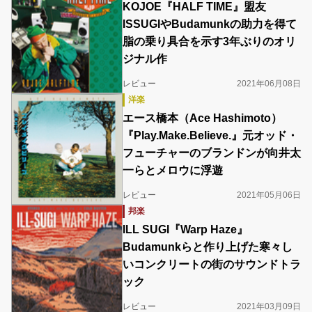
KOJOE『HALF TIME』盟友
ISSUGIやBudamunkの助力を得て
脂の乗り具合を示す3年ぶりのオリ
ジナル作
レビュー
2021年06月08日
洋楽
エース橋本（Ace Hashimoto）
『Play.Make.Believe.』元オッド・
フューチャーのブランドンが向井太
一らとメロウに浮遊
レビュー
2021年05月06日
邦楽
ILL SUGI『Warp Haze』
Budamunkらと作り上げた寒々し
いコンクリートの街のサウンドトラ
ック
レビュー
2021年03月09日